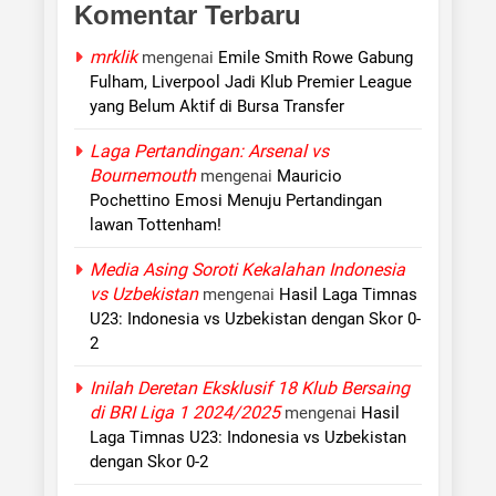
Komentar Terbaru
mrklik
mengenai
Emile Smith Rowe Gabung
Fulham, Liverpool Jadi Klub Premier League
yang Belum Aktif di Bursa Transfer
Laga Pertandingan: Arsenal vs
Bournemouth
mengenai
Mauricio
Pochettino Emosi Menuju Pertandingan
lawan Tottenham!
Media Asing Soroti Kekalahan Indonesia
vs Uzbekistan
mengenai
Hasil Laga Timnas
U23: Indonesia vs Uzbekistan dengan Skor 0-
2
Inilah Deretan Eksklusif 18 Klub Bersaing
di BRI Liga 1 2024/2025
mengenai
Hasil
Laga Timnas U23: Indonesia vs Uzbekistan
dengan Skor 0-2