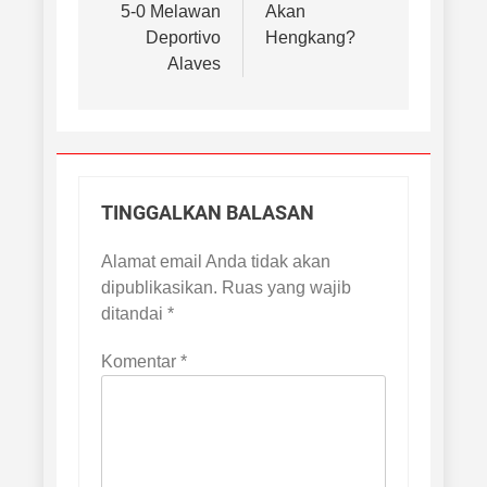
5-0 Melawan
Akan
Deportivo
Hengkang?
Alaves
TINGGALKAN BALASAN
Alamat email Anda tidak akan
dipublikasikan.
Ruas yang wajib
ditandai
*
Komentar
*