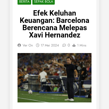
BERITA
SEPAK BOLA
Efek Keluhan
Keuangan: Barcelona
Berencana Melepas
Xavi Hernandez
0
Ver On
17 Mei 2024
1 Mins