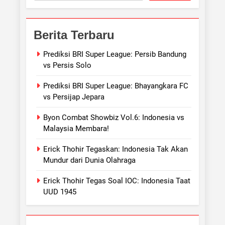
Berita Terbaru
Prediksi BRI Super League: Persib Bandung
vs Persis Solo
Prediksi BRI Super League: Bhayangkara FC
vs Persijap Jepara
Byon Combat Showbiz Vol.6: Indonesia vs
Malaysia Membara!
Erick Thohir Tegaskan: Indonesia Tak Akan
Mundur dari Dunia Olahraga
Erick Thohir Tegas Soal IOC: Indonesia Taat
UUD 1945