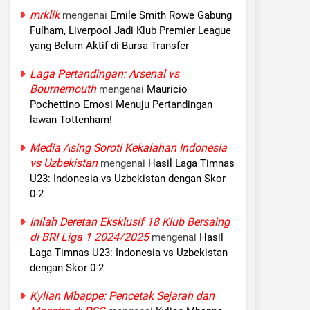
mrklik
mengenai
Emile Smith Rowe Gabung
Fulham, Liverpool Jadi Klub Premier League
yang Belum Aktif di Bursa Transfer
Laga Pertandingan: Arsenal vs
Bournemouth
mengenai
Mauricio
Pochettino Emosi Menuju Pertandingan
lawan Tottenham!
Media Asing Soroti Kekalahan Indonesia
vs Uzbekistan
mengenai
Hasil Laga Timnas
U23: Indonesia vs Uzbekistan dengan Skor
0-2
Inilah Deretan Eksklusif 18 Klub Bersaing
di BRI Liga 1 2024/2025
mengenai
Hasil
Laga Timnas U23: Indonesia vs Uzbekistan
dengan Skor 0-2
Kylian Mbappe: Pencetak Sejarah dan