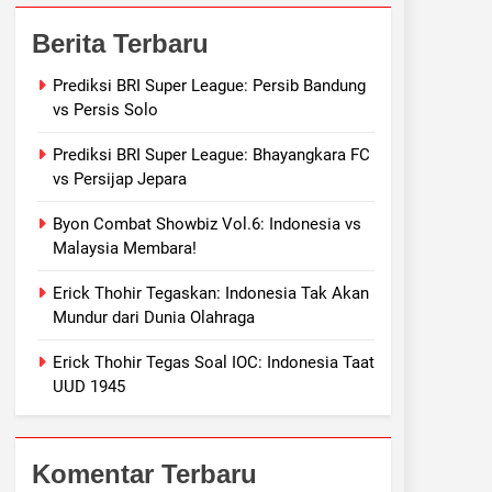
Berita Terbaru
Prediksi BRI Super League: Persib Bandung
vs Persis Solo
Prediksi BRI Super League: Bhayangkara FC
vs Persijap Jepara
Byon Combat Showbiz Vol.6: Indonesia vs
Malaysia Membara!
Erick Thohir Tegaskan: Indonesia Tak Akan
Mundur dari Dunia Olahraga
Erick Thohir Tegas Soal IOC: Indonesia Taat
UUD 1945
Komentar Terbaru