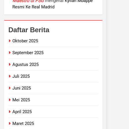
Maestro di PSG
mengenai
Kylian Mbappe
Resmi Ke Real Madrid
Daftar Berita
Oktober 2025
September 2025
Agustus 2025
Juli 2025
Juni 2025
Mei 2025
April 2025
Maret 2025