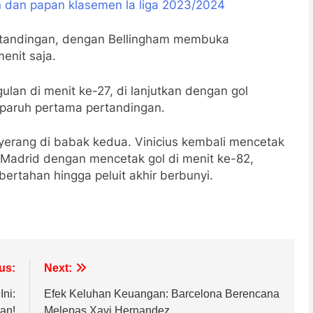
dan papan klasemen la liga 2023/2024
ertandingan, dengan Bellingham membuka
enit saja.
an di menit ke-27, di lanjutkan dengan gol
 paruh pertama pertandingan.
yerang di babak kedua. Vinicius kembali mencetak
 Madrid dengan mencetak gol di menit ke-82,
ertahan hingga peluit akhir berbunyi.
us:
Next:
ni:
Efek Keluhan Keuangan: Barcelona Berencana
an!
Melepas Xavi Hernandez