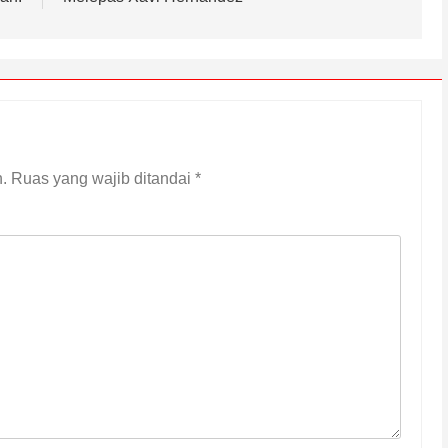
.
Ruas yang wajib ditandai
*