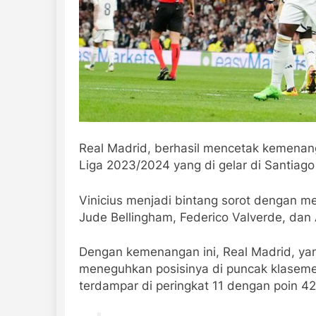
Real Madrid, berhasil mencetak kemenan
Liga 2023/2024 yang di gelar di Santiag
Vinicius menjadi bintang sorot dengan 
Jude Bellingham, Federico Valverde, dan 
Dengan kemenangan ini, Real Madrid, ya
meneguhkan posisinya di puncak klasem
terdampar di peringkat 11 dengan poin 42