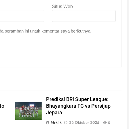
Situs Web
a peramban ini untuk komentar saya berikutnya.
Prediksi BRI Super League:
lo
Bhayangkara FC vs Persijap
Jepara
Mrklik
26 Oktober 2025
0