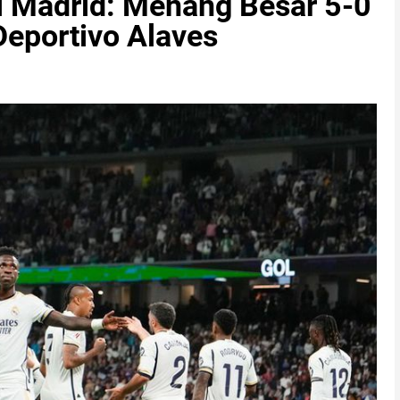
l Madrid: Menang Besar 5-0
eportivo Alaves