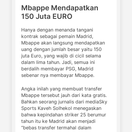
Mbappe Mendapatkan
150 Juta EURO
Hanya dengan menanda tangani
kontrak sebagai pemain Madrid,
Mbappe akan langsung mendapatkan
uang dengan jumlah besar yaitu 150
juta Euro, yang wajib di cicil selama
dalam lima tahun. Jadi, semua ini
berdalih membayar PSG, Madrid
sebenar nya membayar Mbappe.
Angka inilah yang membuat transfer
Mbappe tersebut jauh dari kata gratis.
Bahkan seorang jurnalis dari mediaSky
Sports Kaveh Solhekol menegaskan
bahwa kepindahan striker 25 berumur
tahun itu ke Madrid akan menjadi
“bebas transfer termahal dalam