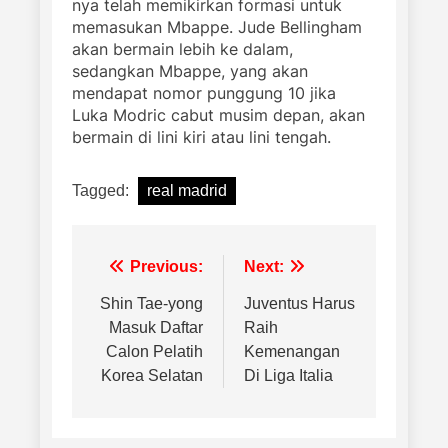
nya telah memikirkan formasi untuk
memasukan Mbappe. Jude Bellingham
akan bermain lebih ke dalam,
sedangkan Mbappe, yang akan
mendapat nomor punggung 10 jika
Luka Modric cabut musim depan, akan
bermain di lini kiri atau lini tengah.
Tagged:
real madrid
Navigasi
Previous:
Next:
pos
Shin Tae-yong
Juventus Harus
Masuk Daftar
Raih
Calon Pelatih
Kemenangan
Korea Selatan
Di Liga Italia