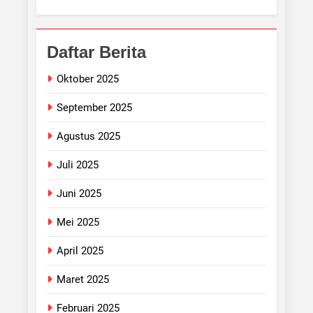
Daftar Berita
Oktober 2025
September 2025
Agustus 2025
Juli 2025
Juni 2025
Mei 2025
April 2025
Maret 2025
Februari 2025