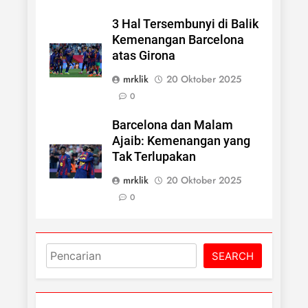
3 Hal Tersembunyi di Balik
Kemenangan Barcelona
atas Girona
mrklik
20 Oktober 2025
0
Barcelona dan Malam
Ajaib: Kemenangan yang
Tak Terlupakan
mrklik
20 Oktober 2025
0
Cari
SEARCH