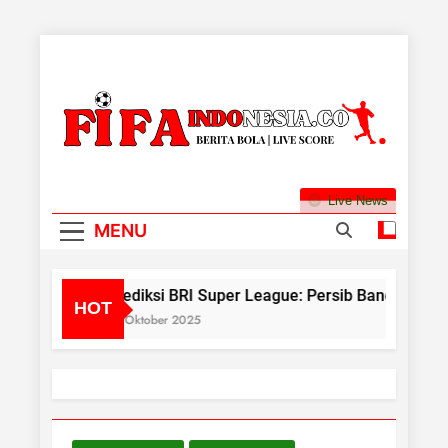
Skip
to
content
FifaIndonesia.co –
Berita Bola Hari Ini Lengkap Dengan Jadwal
Live News
Berita Bola Hari
Pertandingan Bola Live Skor Bola Hari Ini, Liga
MENU
Bola, Bola Live Skor , Klasemen Bola, Liga
Ini, Jadwal
Indonesia, Liga Champion, Liga Inggris, Liga
Arab, Liga Spanyol, Liga Belanda, Liga Perancis,
Pertandingan
Prediksi BRI Super League: Persib Bandung vs Pe
HOT
Liga Italia, Liga Jerman, Berita Liga Sepakbola
26 Oktober 2025
Bola, Skor Live
Terupdate Dengan Livescore.
Bola Hari Ini, Liga
Bola