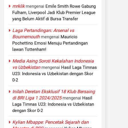
mrklik
mengenai
Emile Smith Rowe Gabung
Fulham, Liverpool Jadi Klub Premier League
yang Belum Aktif di Bursa Transfer
Laga Pertandingan: Arsenal vs
Bournemouth
mengenai
Mauricio
Pochettino Emosi Menuju Pertandingan
lawan Tottenham!
Media Asing Soroti Kekalahan Indonesia
vs Uzbekistan
mengenai
Hasil Laga Timnas
U23: Indonesia vs Uzbekistan dengan Skor
0-2
Inilah Deretan Eksklusif 18 Klub Bersaing
di BRI Liga 1 2024/2025
mengenai
Hasil
Laga Timnas U23: Indonesia vs Uzbekistan
dengan Skor 0-2
Kylian Mbappe: Pencetak Sejarah dan