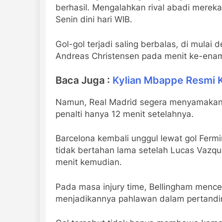
berhasil. Mengalahkan rival abadi merek
Senin dini hari WIB.
Gol-gol terjadi saling berbalas, di mulai 
Andreas Christensen pada menit ke-ena
Baca Juga :
Kylian Mbappe Resmi K
Namun, Real Madrid segera menyamakan ke
penalti hanya 12 menit setelahnya.
Barcelona kembali unggul lewat gol Ferm
tidak bertahan lama setelah Lucas Vaz
menit kemudian.
Pada masa injury time, Bellingham mence
menjadikannya pahlawan dalam pertandin