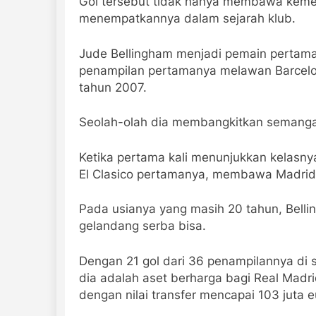
Gol tersebut tidak hanya membawa kemen
menempatkannya dalam sejarah klub.
Jude Bellingham menjadi pemain pertama
penampilan pertamanya melawan Barcelon
tahun 2007.
Seolah-olah dia membangkitkan semangat 
Ketika pertama kali menunjukkan kelasny
El Clasico pertamanya, membawa Madrid
Pada usianya yang masih 20 tahun, Belli
gelandang serba bisa.
Dengan 21 gol dari 36 penampilannya di
dia adalah aset berharga bagi Real Madr
dengan nilai transfer mencapai 103 juta eur