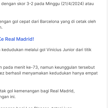
a dengan skor 3-2 pada Minggu (21/4/2024) atau
dengan gol cepat dari Barcelona yang di cetak oleh
m.
e Real Madrid!
dudukan melalui gol Vinicius Junior dari titik
in pada menit ke-73, namun keunggulan tersebut
quez berhasil menyamakan kedudukan hanya empat
tak gol kemenangan bagi Real Madrid,
gan ini.