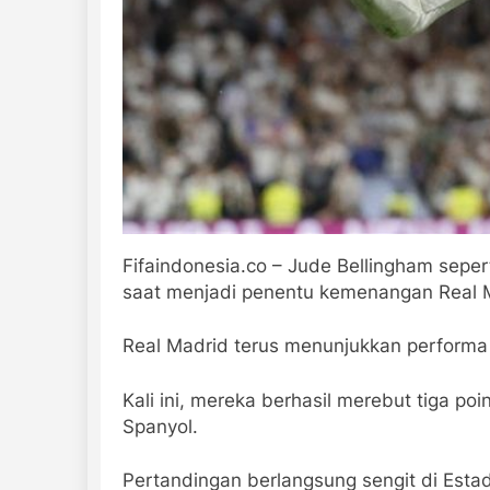
Fifaindonesia.co – Jude Bellingham seper
saat menjadi penentu kemenangan Real M
Real Madrid terus menunjukkan performa
Kali ini, mereka berhasil merebut tiga p
Spanyol.
Pertandingan berlangsung sengit di Esta