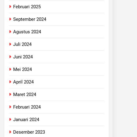
Februari 2025
September 2024
Agustus 2024
Juli 2024
Juni 2024
Mei 2024
April 2024
Maret 2024
Februari 2024
Januari 2024
Desember 2023