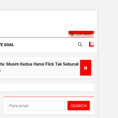
Live News
ta Bola Hari Ini,
Bola Hari Ini, Liga Bola, Bola Live Skor , Klasemen
VE GOAL
yol, Liga Belanda, Liga Perancis, Liga Italia, Liga
a, Skor Live Bola
e Dengan Livescore.
a Bola
edua Hansi Flick Tak Seburuk Itu
Prediksi BRI
26 Oktober 202
Cari
SEARCH