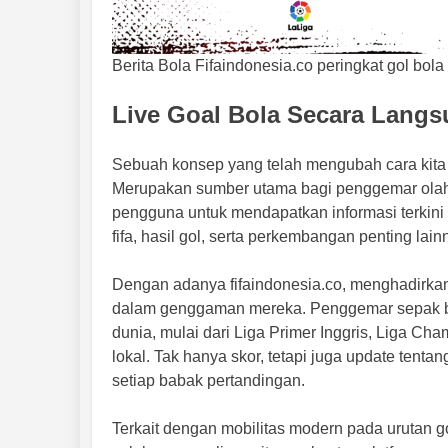
Berita Bola Fifaindonesia.co peringkat gol bola
Live Goal Bola Secara Lang
Sebuah konsep yang telah mengubah cara kita
Merupakan sumber utama bagi penggemar olahra
pengguna untuk mendapatkan informasi terkini s
fifa, hasil gol, serta perkembangan penting lain
Dengan adanya fifaindonesia.co, menghadirkan
dalam genggaman mereka. Penggemar sepak bol
dunia, mulai dari Liga Primer Inggris, Liga Cha
lokal. Tak hanya skor, tetapi juga update tenta
setiap babak pertandingan.
Terkait dengan mobilitas modern pada urutan gol