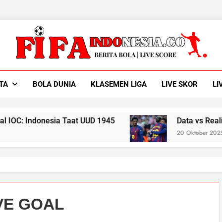
FifaIndonesia.co – Beri
ola Hari Ini Lengkap Dengan Jadwal Pertandingan Bola Live Skor 
TA
BOLA DUNIA
KLASEMEN LIGA
LIVE SKOR
LI
Liga Indonesia, Liga Champion, Liga Inggris, Liga Arab, Liga Span
dwal Pertandingan Bol
Jerman, Berita Liga Sepakbola Terupdat
Hari Ini, Lig
nesia Taat UUD 1945
Data vs Realita: Musim K
20 Oktober 2025
VE GOAL