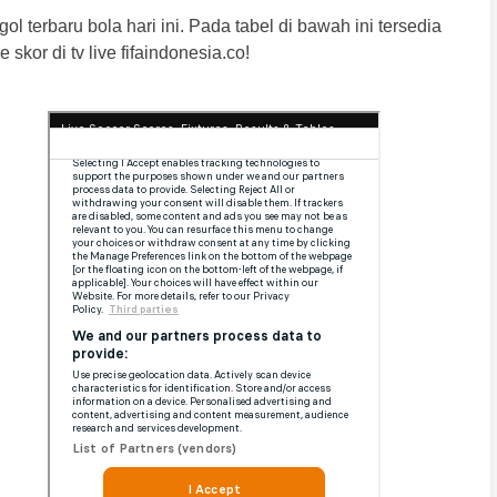
l terbaru bola hari ini. Pada tabel di bawah ini tersedia
 skor di tv live fifaindonesia.co!