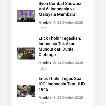
Byon Combat Showbiz
Vol.6: Indonesia vs
Malaysia Membara!
mrklik
23 Oktober 2025
0
Erick Thohir Tegaskan:
Indonesia Tak Akan
Mundur dari Dunia
Olahraga
mrklik
23 Oktober 2025
0
Erick Thohir Tegas Soal
IOC: Indonesia Taat UUD
1945
mrklik
23 Oktober 2025
0