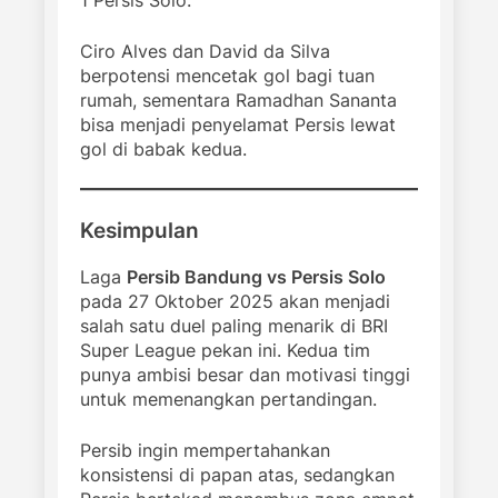
1 Persis Solo.
Ciro Alves dan David da Silva
berpotensi mencetak gol bagi tuan
rumah, sementara Ramadhan Sananta
bisa menjadi penyelamat Persis lewat
gol di babak kedua.
Kesimpulan
Laga
Persib Bandung vs Persis Solo
pada 27 Oktober 2025 akan menjadi
salah satu duel paling menarik di BRI
Super League pekan ini. Kedua tim
punya ambisi besar dan motivasi tinggi
untuk memenangkan pertandingan.
Persib ingin mempertahankan
konsistensi di papan atas, sedangkan