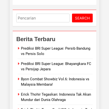
Cari
SEARCH
Berita Terbaru
Prediksi BRI Super League: Persib Bandung
vs Persis Solo
Prediksi BRI Super League: Bhayangkara FC
vs Persijap Jepara
Byon Combat Showbiz Vol.6: Indonesia vs
Malaysia Membara!
Erick Thohir Tegaskan: Indonesia Tak Akan
Mundur dari Dunia Olahraga