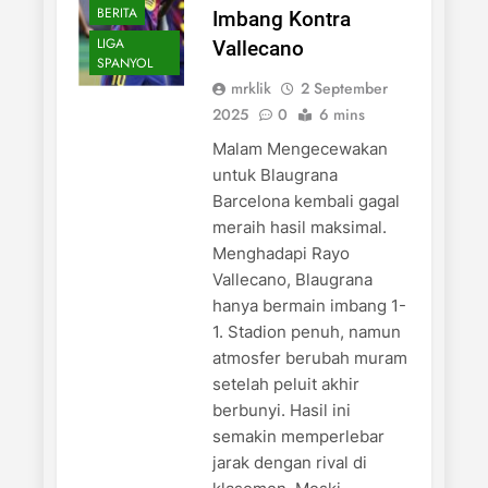
BERITA
Imbang Kontra
LIGA
Vallecano
SPANYOL
mrklik
2 September
2025
0
6 mins
Malam Mengecewakan
untuk Blaugrana
Barcelona kembali gagal
meraih hasil maksimal.
Menghadapi Rayo
Vallecano, Blaugrana
hanya bermain imbang 1-
1. Stadion penuh, namun
atmosfer berubah muram
setelah peluit akhir
berbunyi. Hasil ini
semakin memperlebar
jarak dengan rival di