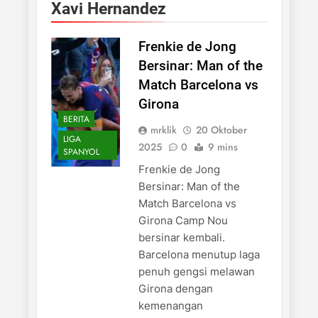
Xavi Hernandez
Frenkie de Jong
Bersinar: Man of the
Match Barcelona vs
Girona
BERITA
mrklik
20 Oktober
LIGA
2025
0
9 mins
SPANYOL
Frenkie de Jong
Bersinar: Man of the
Match Barcelona vs
Girona Camp Nou
bersinar kembali.
Barcelona menutup laga
penuh gengsi melawan
Girona dengan
kemenangan