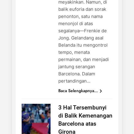
meyakinkan. Namun, di
balik euforia dan sorak
penonton, satu nama
menonjol di atas
segalanya—Frenkie de
Jong. Gelandang asal
Belanda itu mengontrol
tempo, menata
permainan, dan menjadi
jantung serangan
Barcelona. Dalam
pertandingan…
Baca Selengkapnya...
3 Hal Tersembunyi
di Balik Kemenangan
Barcelona atas
Girona