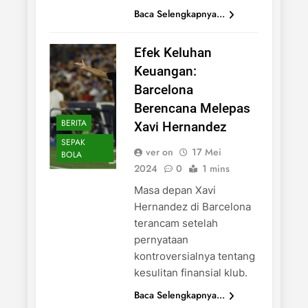
Baca Selengkapnya...
Efek Keluhan
Keuangan:
Barcelona
Berencana Melepas
BERITA
Xavi Hernandez
SEPAK
ver on
17 Mei
BOLA
2024
0
1 mins
Masa depan Xavi
Hernandez di Barcelona
terancam setelah
pernyataan
kontroversialnya tentang
kesulitan finansial klub.
Baca Selengkapnya...