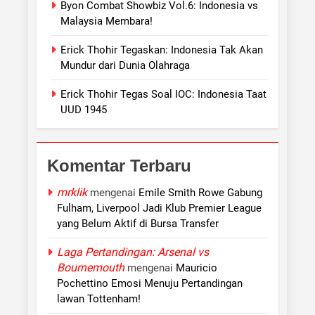
Byon Combat Showbiz Vol.6: Indonesia vs
Malaysia Membara!
Erick Thohir Tegaskan: Indonesia Tak Akan
Mundur dari Dunia Olahraga
Erick Thohir Tegas Soal IOC: Indonesia Taat
UUD 1945
Komentar Terbaru
mrklik
mengenai
Emile Smith Rowe Gabung
Fulham, Liverpool Jadi Klub Premier League
yang Belum Aktif di Bursa Transfer
Laga Pertandingan: Arsenal vs
Bournemouth
mengenai
Mauricio
Pochettino Emosi Menuju Pertandingan
lawan Tottenham!