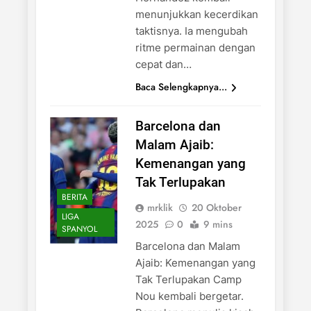
menunjukkan kecerdikan
taktisnya. Ia mengubah
ritme permainan dengan
cepat dan…
Baca Selengkapnya...
Barcelona dan
Malam Ajaib:
Kemenangan yang
Tak Terlupakan
BERITA
mrklik
20 Oktober
LIGA
2025
0
9 mins
SPANYOL
Barcelona dan Malam
Ajaib: Kemenangan yang
Tak Terlupakan Camp
Nou kembali bergetar.