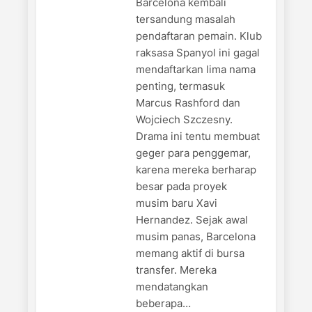
Barcelona kembali
tersandung masalah
pendaftaran pemain. Klub
raksasa Spanyol ini gagal
mendaftarkan lima nama
penting, termasuk
Marcus Rashford dan
Wojciech Szczesny.
Drama ini tentu membuat
geger para penggemar,
karena mereka berharap
besar pada proyek
musim baru Xavi
Hernandez. Sejak awal
musim panas, Barcelona
memang aktif di bursa
transfer. Mereka
mendatangkan
beberapa…