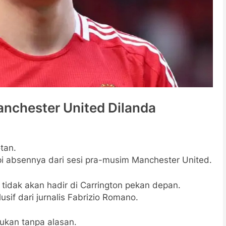
nchester United Dilanda
tan.
tapi absennya dari sesi pra-musim Manchester United.
tidak akan hadir di Carrington pekan depan.
usif dari jurnalis Fabrizio Romano.
kan tanpa alasan.