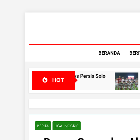
Skip
to
content
Berita B
BERANDA
BERI
Bola, 
Ja
: Persib Bandung vs Persis Solo
Prediksi BRI
HOT
26 Oktober 202
BERITA
LIGA INGGRIS