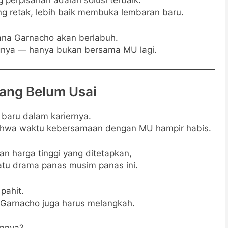
 perpisahan adalah solusi terbaik.
 retak, lebih baik membuka lembaran baru.
ana Garnacho akan berlabuh.
gnya — hanya bukan bersama MU lagi.
yang Belum Usai
baru dalam kariernya.
bahwa waktu kebersamaan dengan MU hampir habis.
n harga tinggi yang ditetapkan,
satu drama panas musim panas ini.
pahit.
 Garnacho juga harus melangkah.