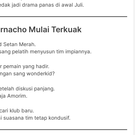
edak jadi drama panas di awal Juli.
rnacho Mulai Terkuak
d Setan Merah.
ang pelatih menyusun tim impiannya.
r pemain yang hadir.
engan sang wonderkid?
telah diskusi panjang.
aja Amorim.
ari klub baru.
 suasana tim tetap kondusif.