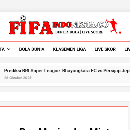
FifaIndonesia.co – Beri
ola Hari Ini Lengkap Dengan Jadwal Pertandingan Bola Live Skor 
TA
BOLA DUNIA
KLASEMEN LIGA
LIVE SKOR
LI
Liga Indonesia, Liga Champion, Liga Inggris, Liga Arab, Liga Span
dwal Pertandingan Bol
Jerman, Berita Liga Sepakbola Terupdat
Hari Ini, Lig
 Super League: Bhayangkara FC vs Persijap Jepara
5