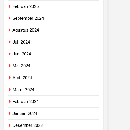
Februari 2025
September 2024
Agustus 2024
Juli 2024
Juni 2024
Mei 2024
April 2024
Maret 2024
Februari 2024
Januari 2024
Desember 2023