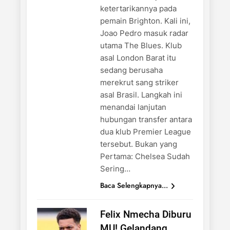
ketertarikannya pada
pemain Brighton. Kali ini,
Joao Pedro masuk radar
utama The Blues. Klub
asal London Barat itu
sedang berusaha
merekrut sang striker
asal Brasil. Langkah ini
menandai lanjutan
hubungan transfer antara
dua klub Premier League
tersebut. Bukan yang
Pertama: Chelsea Sudah
Sering…
Baca Selengkapnya...
Felix Nmecha Diburu
MU! Gelandang