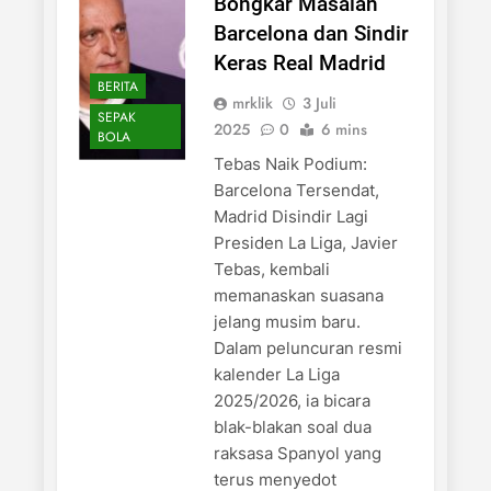
Bongkar Masalah
Barcelona dan Sindir
Keras Real Madrid
BERITA
mrklik
3 Juli
SEPAK
2025
0
6 mins
BOLA
Tebas Naik Podium:
Barcelona Tersendat,
Madrid Disindir Lagi
Presiden La Liga, Javier
Tebas, kembali
memanaskan suasana
jelang musim baru.
Dalam peluncuran resmi
kalender La Liga
2025/2026, ia bicara
blak-blakan soal dua
raksasa Spanyol yang
terus menyedot