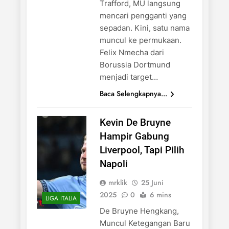
Trafford, MU langsung
mencari pengganti yang
sepadan. Kini, satu nama
muncul ke permukaan.
Felix Nmecha dari
Borussia Dortmund
menjadi target…
Baca Selengkapnya...
Kevin De Bruyne
Hampir Gabung
Liverpool, Tapi Pilih
Napoli
mrklik
25 Juni
2025
0
6 mins
LIGA ITALIA
De Bruyne Hengkang,
Muncul Ketegangan Baru