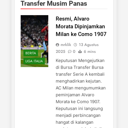
Transfer Musim Panas
Resmi, Alvaro
Morata Dipinjamkan
Milan ke Como 1907
mrklik
13 Agustus
2025
0
6 mins
BERITA
Keputusan Mengejutkan
LIGA ITALIA
di Bursa Transfer Bursa
transfer Serie A kembali
menghadirkan kejutan.
AC Milan mengumumkan
peminjaman Alvaro
Morata ke Como 1907.
Keputusan ini langsung
menjadi perbincangan
hangat di kalangan