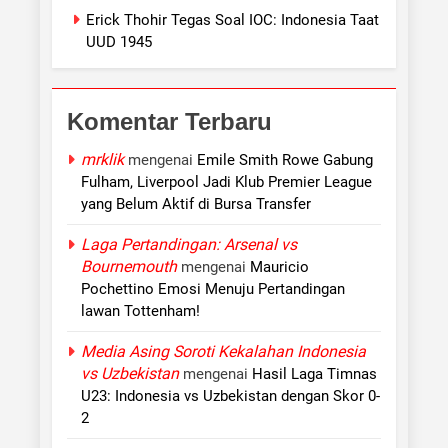
Erick Thohir Tegas Soal IOC: Indonesia Taat
UUD 1945
Komentar Terbaru
mrklik
mengenai
Emile Smith Rowe Gabung
Fulham, Liverpool Jadi Klub Premier League
yang Belum Aktif di Bursa Transfer
Laga Pertandingan: Arsenal vs
Bournemouth
mengenai
Mauricio
Pochettino Emosi Menuju Pertandingan
lawan Tottenham!
Media Asing Soroti Kekalahan Indonesia
vs Uzbekistan
mengenai
Hasil Laga Timnas
U23: Indonesia vs Uzbekistan dengan Skor 0-
2