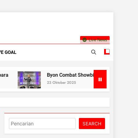
Live News
ta Bola Hari Ini,
Bola Hari Ini, Liga Bola, Bola Live Skor , Klasemen
VE GOAL
yol, Liga Belanda, Liga Perancis, Liga Italia, Liga
a, Skor Live Bola
e Dengan Livescore.
a Bola
Byon Combat Showbiz Vol.6: Indonesia vs Malaysia M
23 Oktober 2025
Cari
SEARCH