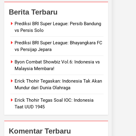
Berita Terbaru
Prediksi BRI Super League: Persib Bandung
vs Persis Solo
Prediksi BRI Super League: Bhayangkara FC
vs Persijap Jepara
Byon Combat Showbiz Vol.6: Indonesia vs
Malaysia Membara!
Erick Thohir Tegaskan: Indonesia Tak Akan
Mundur dari Dunia Olahraga
Erick Thohir Tegas Soal IOC: Indonesia
Taat UUD 1945
Komentar Terbaru