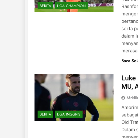
BERITA
LIGA CHAMPION
Rashfor
mengena
pertan
serta p
dalam l
menyamb
meras
Baca Sel
Luke 
MU, A
Mrkli
Amorim
BERITA
LIGA INGGRIS
sebagai
Old Traf
Dalam s
menyera