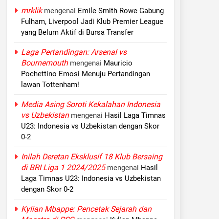
mrklik
mengenai
Emile Smith Rowe Gabung
Fulham, Liverpool Jadi Klub Premier League
yang Belum Aktif di Bursa Transfer
Laga Pertandingan: Arsenal vs
Bournemouth
mengenai
Mauricio
Pochettino Emosi Menuju Pertandingan
lawan Tottenham!
Media Asing Soroti Kekalahan Indonesia
vs Uzbekistan
mengenai
Hasil Laga Timnas
U23: Indonesia vs Uzbekistan dengan Skor
0-2
Inilah Deretan Eksklusif 18 Klub Bersaing
di BRI Liga 1 2024/2025
mengenai
Hasil
Laga Timnas U23: Indonesia vs Uzbekistan
dengan Skor 0-2
Kylian Mbappe: Pencetak Sejarah dan