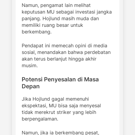
Namun, pengamat lain melihat
keputusan MU sebagai investasi jangka
panjang. Hojlund masih muda dan
memiliki ruang besar untuk
berkembang.
Pendapat ini memecah opini di media
sosial, menandakan bahwa perdebatan
akan terus berlanjut hingga akhir
musim.
Potensi Penyesalan di Masa
Depan
Jika Hojlund gagal memenuhi
ekspektasi, MU bisa saja menyesal
tidak merekrut striker yang lebih
berpengalaman.
Namun, jika ia berkembang pesat,