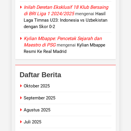
Inilah Deretan Eksklusif 18 Klub Bersaing
di BRI Liga 1 2024/2025
mengenai
Hasil
Laga Timnas U23: Indonesia vs Uzbekistan
dengan Skor 0-2
Kylian Mbappe: Pencetak Sejarah dan
Maestro di PSG
mengenai
Kylian Mbappe
Resmi Ke Real Madrid
Daftar Berita
Oktober 2025
September 2025
Agustus 2025
Juli 2025