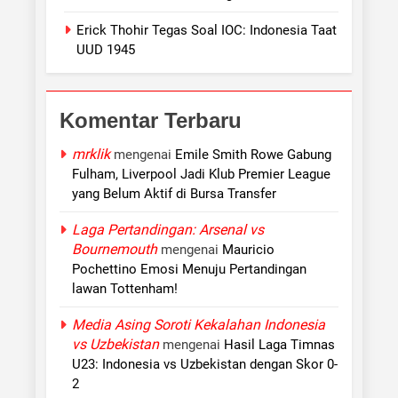
Erick Thohir Tegas Soal IOC: Indonesia Taat
UUD 1945
Komentar Terbaru
mrklik
mengenai
Emile Smith Rowe Gabung
Fulham, Liverpool Jadi Klub Premier League
yang Belum Aktif di Bursa Transfer
Laga Pertandingan: Arsenal vs
Bournemouth
mengenai
Mauricio
Pochettino Emosi Menuju Pertandingan
lawan Tottenham!
Media Asing Soroti Kekalahan Indonesia
vs Uzbekistan
mengenai
Hasil Laga Timnas
U23: Indonesia vs Uzbekistan dengan Skor 0-
2