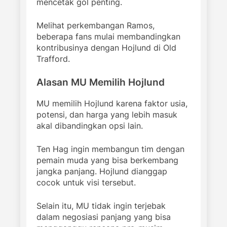
mencetak gol penting.
Melihat perkembangan Ramos,
beberapa fans mulai membandingkan
kontribusinya dengan Hojlund di Old
Trafford.
Alasan MU Memilih Hojlund
MU memilih Hojlund karena faktor usia,
potensi, dan harga yang lebih masuk
akal dibandingkan opsi lain.
Ten Hag ingin membangun tim dengan
pemain muda yang bisa berkembang
jangka panjang. Hojlund dianggap
cocok untuk visi tersebut.
Selain itu, MU tidak ingin terjebak
dalam negosiasi panjang yang bisa