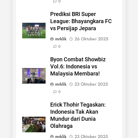
0
Prediksi BRI Super
League: Bhayangkara FC
vs Persijap Jepara
mrklik
26 Oktober 2025
0
Byon Combat Showbiz
Vol.6: Indonesia vs
Malaysia Membara!
mrklik
23 Oktober 2025
0
Erick Thohir Tegaskan:
Indonesia Tak Akan
Mundur dari Dunia
Olahraga
mrklik
23 Oktober 2025