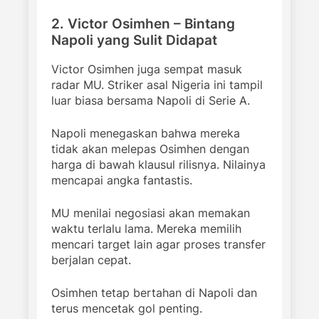
2. Victor Osimhen – Bintang
Napoli yang Sulit Didapat
Victor Osimhen juga sempat masuk
radar MU. Striker asal Nigeria ini tampil
luar biasa bersama Napoli di Serie A.
Napoli menegaskan bahwa mereka
tidak akan melepas Osimhen dengan
harga di bawah klausul rilisnya. Nilainya
mencapai angka fantastis.
MU menilai negosiasi akan memakan
waktu terlalu lama. Mereka memilih
mencari target lain agar proses transfer
berjalan cepat.
Osimhen tetap bertahan di Napoli dan
terus mencetak gol penting.