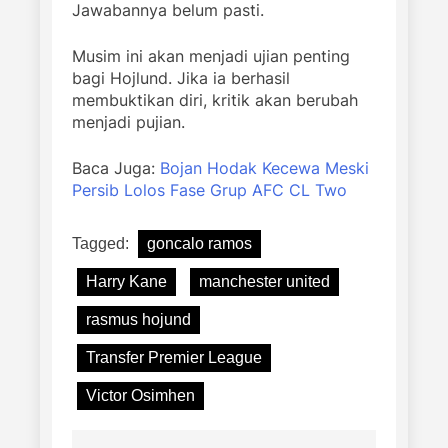
Jawabannya belum pasti.
Musim ini akan menjadi ujian penting
bagi Hojlund. Jika ia berhasil
membuktikan diri, kritik akan berubah
menjadi pujian.
Baca Juga:
Bojan Hodak Kecewa Meski
Persib Lolos Fase Grup AFC CL Two
Tagged:
goncalo ramos
Harry Kane
manchester united
rasmus hojund
Transfer Premier League
Victor Osimhen