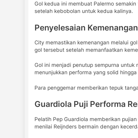
Gol kedua ini membuat Palermo semakin t
setelah kebobolan untuk kedua kalinya.
Penyelesaian Kemenangan 
City memastikan kemenangan melalui gol 
gol tersebut setelah memanfaatkan keme
Gol ini menjadi penutup sempurna untuk 
menunjukkan performa yang solid hingga p
Para penggemar memberikan tepuk tangan
Guardiola Puji Performa Re
Pelatih Pep Guardiola memberikan pujian 
menilai Reijnders bermain dengan kecerd