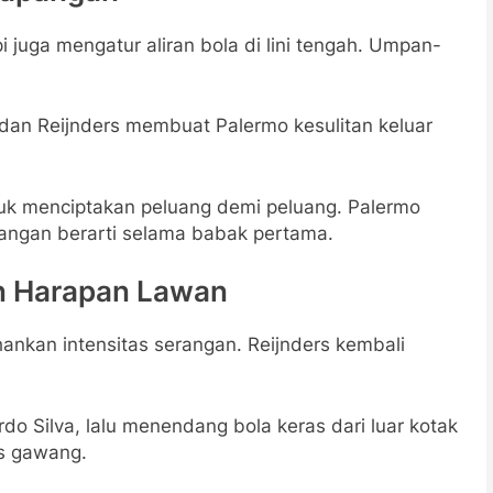
i juga mengatur aliran bola di lini tengah. Umpan-
 dan Reijnders membuat Palermo kesulitan keluar
uk menciptakan peluang demi peluang. Palermo
ngan berarti selama babak pertama.
n Harapan Lawan
nkan intensitas serangan. Reijnders kembali
o Silva, lalu menendang bola keras dari luar kotak
as gawang.