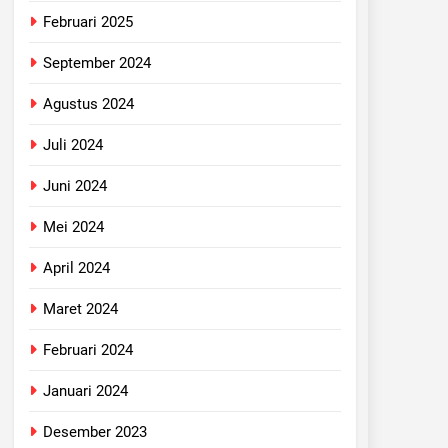
Februari 2025
September 2024
Agustus 2024
Juli 2024
Juni 2024
Mei 2024
April 2024
Maret 2024
Februari 2024
Januari 2024
Desember 2023