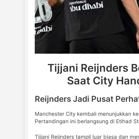
Tijjani Reijnders
Saat City Han
Reijnders Jadi Pusat Perhat
Manchester City kembali menunjukkan ke
Pertandingan ini berlangsung di Etihad S
Tijjani Reijnders tampil luar biasa dan m