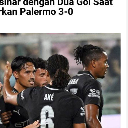
rsinar dengan Dua Gol Saat
rkan Palermo 3-0