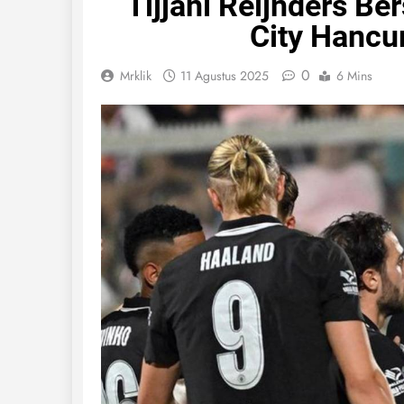
Tijjani Reijnders Be
City Hancu
0
Mrklik
11 Agustus 2025
6 Mins