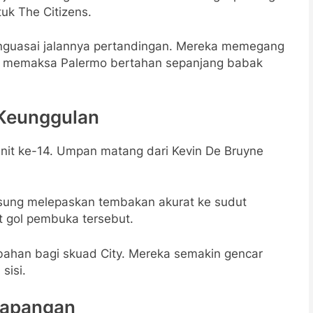
k The Citizens.
menguasai jalannya pertandingan. Mereka memegang
n memaksa Palermo bertahan sepanjang babak
Keunggulan
nit ke-14. Umpan matang dari Kevin De Bruyne
gsung melepaskan tembakan akurat ke sudut
 gol pembuka tersebut.
mbahan bagi skuad City. Mereka semakin gencar
sisi.
 Lapangan