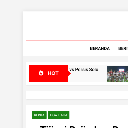
Skip
to
content
Berita B
BERANDA
BERI
Bola, 
Ja
e: Persib Bandung vs Persis Solo
Prediksi BR
HOT
26 Oktober 20
BERITA
LIGA ITALIA