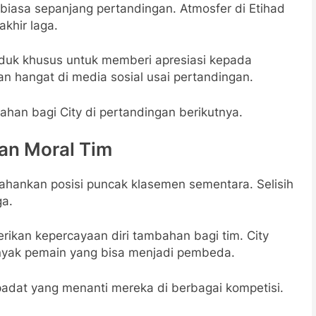
biasa sepanjang pertandingan. Atmosfer di Etihad
akhir laga.
k khusus untuk memberi apresiasi kepada
n hangat di media sosial usai pertandingan.
han bagi City di pertandingan berikutnya.
an Moral Tim
hankan posisi puncak klasemen sementara. Selisih
ga.
erikan kepercayaan diri tambahan bagi tim. City
yak pemain yang bisa menjadi pembeda.
padat yang menanti mereka di berbagai kompetisi.