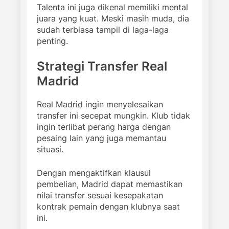
Talenta ini juga dikenal memiliki mental
juara yang kuat. Meski masih muda, dia
sudah terbiasa tampil di laga-laga
penting.
Strategi Transfer Real
Madrid
Real Madrid ingin menyelesaikan
transfer ini secepat mungkin. Klub tidak
ingin terlibat perang harga dengan
pesaing lain yang juga memantau
situasi.
Dengan mengaktifkan klausul
pembelian, Madrid dapat memastikan
nilai transfer sesuai kesepakatan
kontrak pemain dengan klubnya saat
ini.