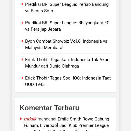
Prediksi BRI Super League: Persib Bandung
vs Persis Solo
Prediksi BRI Super League: Bhayangkara FC
vs Persijap Jepara
Byon Combat Showbiz Vol.6: Indonesia vs
Malaysia Membara!
Erick Thohir Tegaskan: Indonesia Tak Akan
Mundur dari Dunia Olahraga
Erick Thohir Tegas Soal IOC: Indonesia Taat
UUD 1945
Komentar Terbaru
mrklik
mengenai
Emile Smith Rowe Gabung
Fulham, Liverpool Jadi Klub Premier League