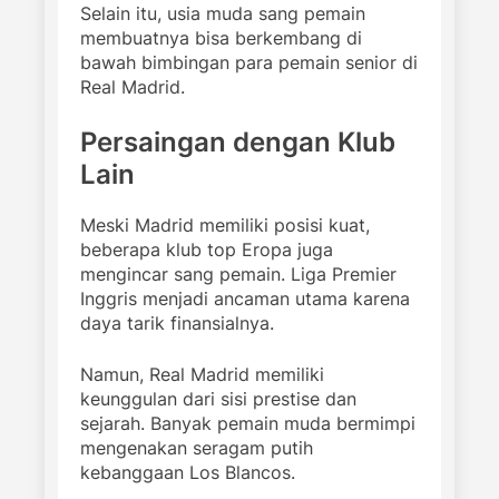
Selain itu, usia muda sang pemain
membuatnya bisa berkembang di
bawah bimbingan para pemain senior di
Real Madrid.
Persaingan dengan Klub
Lain
Meski Madrid memiliki posisi kuat,
beberapa klub top Eropa juga
mengincar sang pemain. Liga Premier
Inggris menjadi ancaman utama karena
daya tarik finansialnya.
Namun, Real Madrid memiliki
keunggulan dari sisi prestise dan
sejarah. Banyak pemain muda bermimpi
mengenakan seragam putih
kebanggaan Los Blancos.