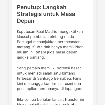
Penutup: Langkah
Strategis untuk Masa
Depan
Keputusan Real Madrid mengaktifkan
klausul pembelian bintang muda
Portugal menunjukkan perencanaan
matang. Klub tidak hanya memikirkan
musim ini, tetapi juga masa depan
jangka panjang.
Sang pemain memiliki potensi besar
untuk menjadi salah satu bintang
terbesar di Santiago Bernabeu. Fans
kini menunggu konfirmasi resmi dan
penampilan perdananya di lapangan.
Bila semua berjalan lancar, transfer ini
bisa menjadi salah satu perekrutan