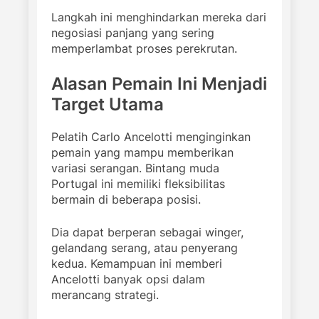
Langkah ini menghindarkan mereka dari
negosiasi panjang yang sering
memperlambat proses perekrutan.
Alasan Pemain Ini Menjadi
Target Utama
Pelatih Carlo Ancelotti menginginkan
pemain yang mampu memberikan
variasi serangan. Bintang muda
Portugal ini memiliki fleksibilitas
bermain di beberapa posisi.
Dia dapat berperan sebagai winger,
gelandang serang, atau penyerang
kedua. Kemampuan ini memberi
Ancelotti banyak opsi dalam
merancang strategi.