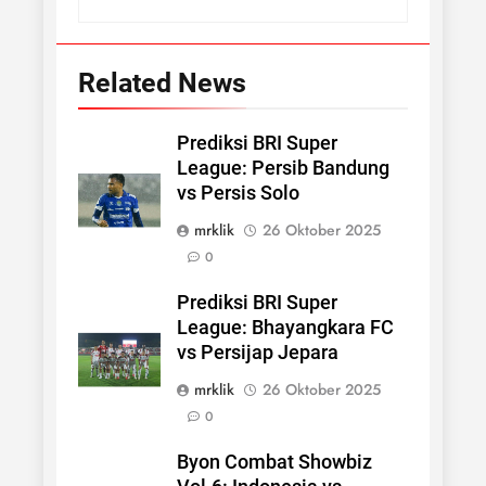
Related News
Prediksi BRI Super
League: Persib Bandung
vs Persis Solo
mrklik
26 Oktober 2025
0
Prediksi BRI Super
League: Bhayangkara FC
vs Persijap Jepara
mrklik
26 Oktober 2025
0
Byon Combat Showbiz