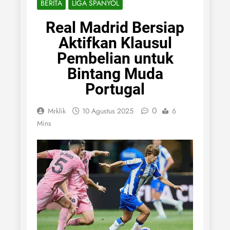
BERITA
LIGA SPANYOL
Real Madrid Bersiap
Aktifkan Klausul
Pembelian untuk
Bintang Muda
Portugal
0
Mrklik
10 Agustus 2025
6
Mins