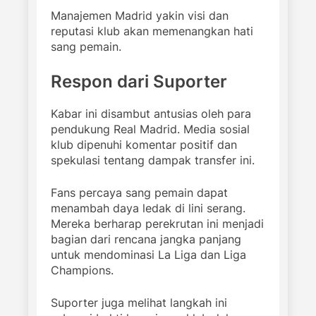
Manajemen Madrid yakin visi dan
reputasi klub akan memenangkan hati
sang pemain.
Respon dari Suporter
Kabar ini disambut antusias oleh para
pendukung Real Madrid. Media sosial
klub dipenuhi komentar positif dan
spekulasi tentang dampak transfer ini.
Fans percaya sang pemain dapat
menambah daya ledak di lini serang.
Mereka berharap perekrutan ini menjadi
bagian dari rencana jangka panjang
untuk mendominasi La Liga dan Liga
Champions.
Suporter juga melihat langkah ini