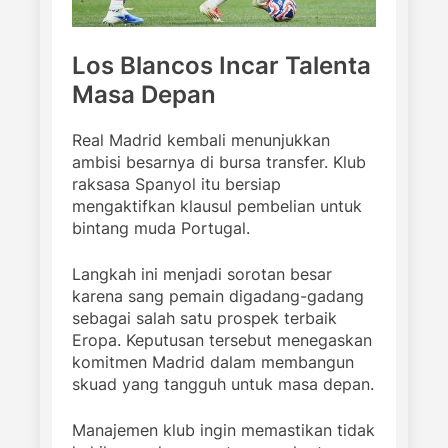
Los Blancos Incar Talenta
Masa Depan
Real Madrid kembali menunjukkan
ambisi besarnya di bursa transfer. Klub
raksasa Spanyol itu bersiap
mengaktifkan klausul pembelian untuk
bintang muda Portugal.
Langkah ini menjadi sorotan besar
karena sang pemain digadang-gadang
sebagai salah satu prospek terbaik
Eropa. Keputusan tersebut menegaskan
komitmen Madrid dalam membangun
skuad yang tangguh untuk masa depan.
Manajemen klub ingin memastikan tidak