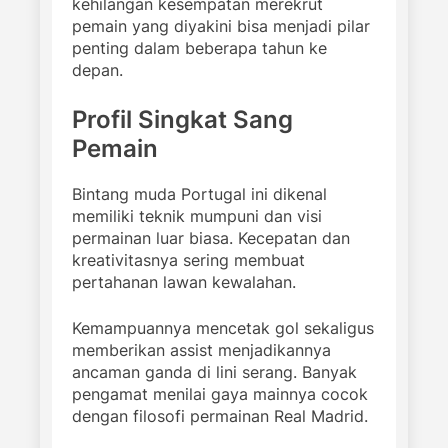
kehilangan kesempatan merekrut
pemain yang diyakini bisa menjadi pilar
penting dalam beberapa tahun ke
depan.
Profil Singkat Sang
Pemain
Bintang muda Portugal ini dikenal
memiliki teknik mumpuni dan visi
permainan luar biasa. Kecepatan dan
kreativitasnya sering membuat
pertahanan lawan kewalahan.
Kemampuannya mencetak gol sekaligus
memberikan assist menjadikannya
ancaman ganda di lini serang. Banyak
pengamat menilai gaya mainnya cocok
dengan filosofi permainan Real Madrid.