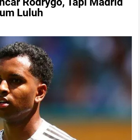
ncar Rodrygo, Tapi Madrid
lum Luluh