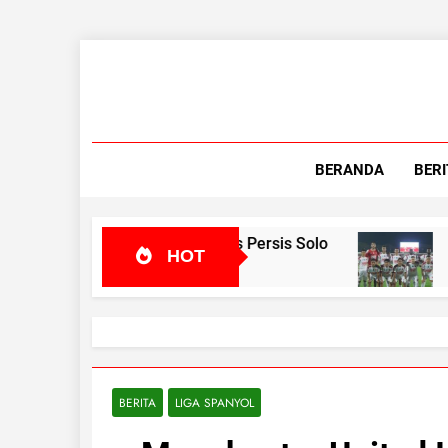
Skip
to
content
Berita B
BERANDA
BERI
Bola, 
Ja
 Persib Bandung vs Persis Solo
Prediksi BRI 
HOT
26 Oktober 2025
BERITA
LIGA SPANYOL