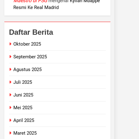
Maestro di PSG
mengenai
Kylian Mbappe
Resmi Ke Real Madrid
Daftar Berita
Oktober 2025
September 2025
Agustus 2025
Juli 2025
Juni 2025
Mei 2025
April 2025
Maret 2025