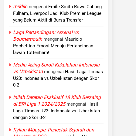
mrklik
mengenai
Emile Smith Rowe Gabung
Fulham, Liverpool Jadi Klub Premier League
yang Belum Aktif di Bursa Transfer
Laga Pertandingan: Arsenal vs
Bournemouth
mengenai
Mauricio
Pochettino Emosi Menuju Pertandingan
lawan Tottenham!
Media Asing Soroti Kekalahan Indonesia
vs Uzbekistan
mengenai
Hasil Laga Timnas
U23: Indonesia vs Uzbekistan dengan Skor
0-2
Inilah Deretan Eksklusif 18 Klub Bersaing
di BRI Liga 1 2024/2025
mengenai
Hasil
Laga Timnas U23: Indonesia vs Uzbekistan
dengan Skor 0-2
Kylian Mbappe: Pencetak Sejarah dan