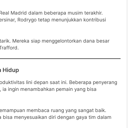
 Real Madrid dalam beberapa musim terakhir.
ersinar, Rodrygo tetap menunjukkan kontribusi
rtarik. Mereka siap menggelontorkan dana besar
rafford.
h Hidup
oduktivitas lini depan saat ini. Beberapa penyerang
h, ia ingin menambahkan pemain yang bisa
ki kemampuan membaca ruang yang sangat baik.
 Ia bisa menyesuaikan diri dengan gaya tim dalam