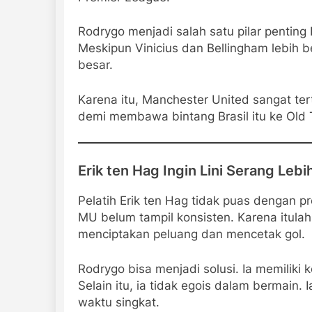
Rodrygo menjadi salah satu pilar penting
Meskipun Vinicius dan Bellingham lebih b
besar.
Karena itu, Manchester United sangat te
demi membawa bintang Brasil itu ke Old T
Erik ten Hag Ingin Lini Serang Lebi
Pelatih Erik ten Hag tidak puas dengan pr
MU belum tampil konsisten. Karena itula
menciptakan peluang dan mencetak gol.
Rodrygo bisa menjadi solusi. Ia memili
Selain itu, ia tidak egois dalam bermain.
waktu singkat.