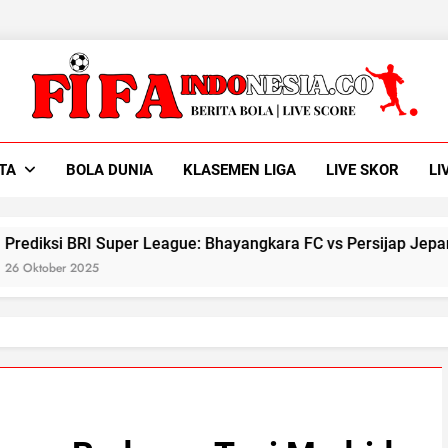
FifaIndonesia.co – Beri
ola Hari Ini Lengkap Dengan Jadwal Pertandingan Bola Live Skor 
TA
BOLA DUNIA
KLASEMEN LIGA
LIVE SKOR
LI
Liga Indonesia, Liga Champion, Liga Inggris, Liga Arab, Liga Span
dwal Pertandingan Bol
Jerman, Berita Liga Sepakbola Terupdat
Hari Ini, Lig
Super League: Bhayangkara FC vs Persijap Jepara