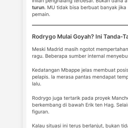
Inilah penghalang terbesar. Bukan dana a
turun
. MU tidak bisa berbuat banyak jik
pemain.
Rodrygo Mulai Goyah? Ini Tanda-
Meski Madrid masih ngotot mempertahan
ragu. Beberapa sumber internal menyebu
Kedatangan Mbappe jelas membuat posisi 
pelapis. Ia merasa pantas mendapat tempa
lalu.
Rodrygo juga tertarik pada proyek Manche
berkembang di bawah Erik ten Hag. Selain
figuran.
Kalau situasi ini terus berlanjut, buka