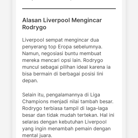
Alasan Liverpool Mengincar
Rodrygo
Liverpool sempat mengincar dua
penyerang top Eropa sebelumnya.
Namun, negosiasi buntu membuat
mereka mencari opsi lain. Rodrygo
muncul sebagai pilihan ideal karena ia
bisa bermain di berbagai posisi lini
depan.
Selain itu, pengalamannya di Liga
Champions menjadi nilai tambah besar.
Rodrygo terbiasa tampil di laga-laga
besar dan tidak mudah tertekan. Hal ini
selaras dengan kebutuhan Liverpool
yang ingin menambah pemain dengan
mental juara.