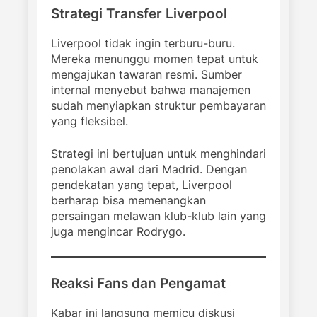
Strategi Transfer Liverpool
Liverpool tidak ingin terburu-buru.
Mereka menunggu momen tepat untuk
mengajukan tawaran resmi. Sumber
internal menyebut bahwa manajemen
sudah menyiapkan struktur pembayaran
yang fleksibel.
Strategi ini bertujuan untuk menghindari
penolakan awal dari Madrid. Dengan
pendekatan yang tepat, Liverpool
berharap bisa memenangkan
persaingan melawan klub-klub lain yang
juga mengincar Rodrygo.
Reaksi Fans dan Pengamat
Kabar ini langsung memicu diskusi