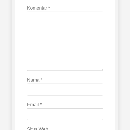
Komentar
*
Nama
*
Email
*
Situs Web