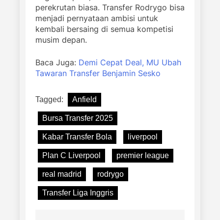
perekrutan biasa. Transfer Rodrygo bisa
menjadi pernyataan ambisi untuk
kembali bersaing di semua kompetisi
musim depan.
Baca Juga:
Demi Cepat Deal, MU Ubah
Tawaran Transfer Benjamin Sesko
Tagged:
Anfield
Bursa Transfer 2025
Kabar Transfer Bola
liverpool
Plan C Liverpool
premier league
real madrid
rodrygo
Transfer Liga Inggris