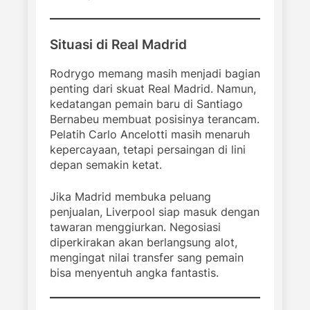
Situasi di Real Madrid
Rodrygo memang masih menjadi bagian
penting dari skuat Real Madrid. Namun,
kedatangan pemain baru di Santiago
Bernabeu membuat posisinya terancam.
Pelatih Carlo Ancelotti masih menaruh
kepercayaan, tetapi persaingan di lini
depan semakin ketat.
Jika Madrid membuka peluang
penjualan, Liverpool siap masuk dengan
tawaran menggiurkan. Negosiasi
diperkirakan akan berlangsung alot,
mengingat nilai transfer sang pemain
bisa menyentuh angka fantastis.