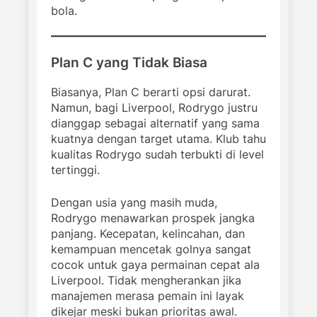
bola.
Plan C yang Tidak Biasa
Biasanya, Plan C berarti opsi darurat.
Namun, bagi Liverpool, Rodrygo justru
dianggap sebagai alternatif yang sama
kuatnya dengan target utama. Klub tahu
kualitas Rodrygo sudah terbukti di level
tertinggi.
Dengan usia yang masih muda,
Rodrygo menawarkan prospek jangka
panjang. Kecepatan, kelincahan, dan
kemampuan mencetak golnya sangat
cocok untuk gaya permainan cepat ala
Liverpool. Tidak mengherankan jika
manajemen merasa pemain ini layak
dikejar meski bukan prioritas awal.