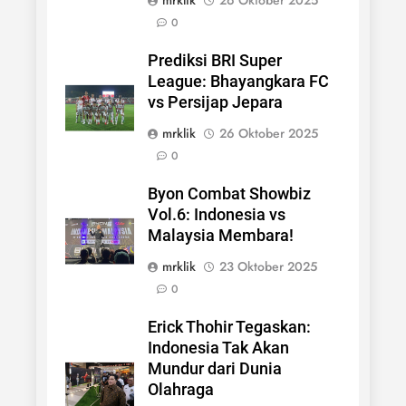
mrklik
26 Oktober 2025
0
Prediksi BRI Super
League: Bhayangkara FC
vs Persijap Jepara
mrklik
26 Oktober 2025
0
Byon Combat Showbiz
Vol.6: Indonesia vs
Malaysia Membara!
mrklik
23 Oktober 2025
0
Erick Thohir Tegaskan:
Indonesia Tak Akan
Mundur dari Dunia
Olahraga