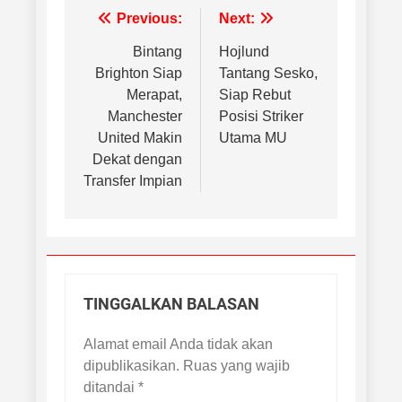
Navigasi
Previous:
Next:
pos
Bintang
Hojlund
Brighton Siap
Tantang Sesko,
Merapat,
Siap Rebut
Manchester
Posisi Striker
United Makin
Utama MU
Dekat dengan
Transfer Impian
TINGGALKAN BALASAN
Alamat email Anda tidak akan
dipublikasikan.
Ruas yang wajib
ditandai
*