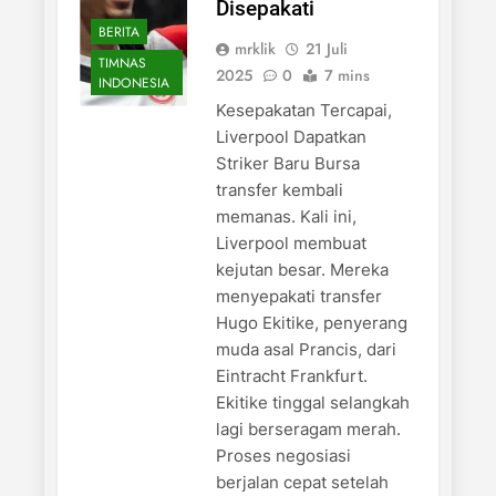
Disepakati
BERITA
mrklik
21 Juli
TIMNAS
2025
0
7 mins
INDONESIA
Kesepakatan Tercapai,
Liverpool Dapatkan
Striker Baru Bursa
transfer kembali
memanas. Kali ini,
Liverpool membuat
kejutan besar. Mereka
menyepakati transfer
Hugo Ekitike, penyerang
muda asal Prancis, dari
Eintracht Frankfurt.
Ekitike tinggal selangkah
lagi berseragam merah.
Proses negosiasi
berjalan cepat setelah