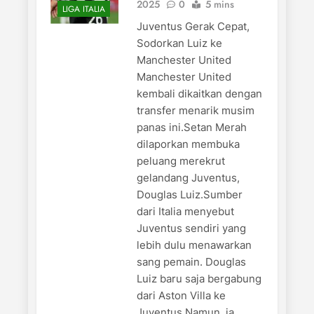
2025
0
5 mins
LIGA ITALIA
Juventus Gerak Cepat,
Sodorkan Luiz ke
Manchester United
Manchester United
kembali dikaitkan dengan
transfer menarik musim
panas ini.Setan Merah
dilaporkan membuka
peluang merekrut
gelandang Juventus,
Douglas Luiz.Sumber
dari Italia menyebut
Juventus sendiri yang
lebih dulu menawarkan
sang pemain. Douglas
Luiz baru saja bergabung
dari Aston Villa ke
Juventus.Namun, ia