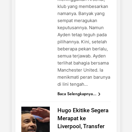
klub yang membesarkan
namanya. Banyak yang
sempat meragukan
keputusannya. Namun
Ayden tetap teguh pada
pilihannya. Kini, setelah
beberapa pekan berlalu,
semua terjawab. Ayden
terlihat bahagia bersama
Manchester United. Ia
menikmati peran barunya
di lini tengah…
Baca Selengkapnya...
Hugo Ekitike Segera
Merapat ke
Liverpool, Transfer