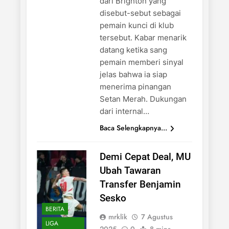
dari Brighton yang
disebut-sebut sebagai
pemain kunci di klub
tersebut. Kabar menarik
datang ketika sang
pemain memberi sinyal
jelas bahwa ia siap
menerima pinangan
Setan Merah. Dukungan
dari internal…
Baca Selengkapnya...
Demi Cepat Deal, MU
Ubah Tawaran
Transfer Benjamin
Sesko
BERITA
mrklik
7 Agustus
LIGA