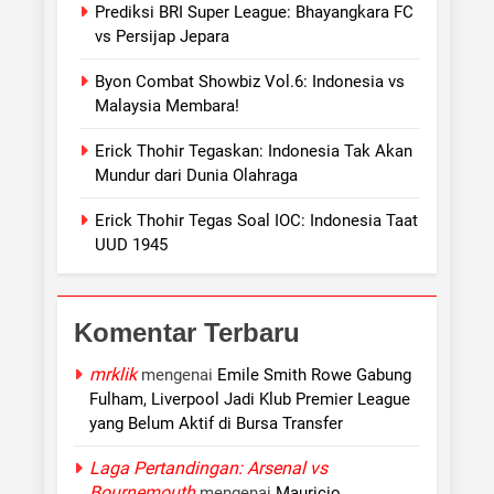
Prediksi BRI Super League: Bhayangkara FC
vs Persijap Jepara
Byon Combat Showbiz Vol.6: Indonesia vs
Malaysia Membara!
Erick Thohir Tegaskan: Indonesia Tak Akan
Mundur dari Dunia Olahraga
Erick Thohir Tegas Soal IOC: Indonesia Taat
UUD 1945
Komentar Terbaru
mrklik
mengenai
Emile Smith Rowe Gabung
Fulham, Liverpool Jadi Klub Premier League
yang Belum Aktif di Bursa Transfer
Laga Pertandingan: Arsenal vs
Bournemouth
mengenai
Mauricio