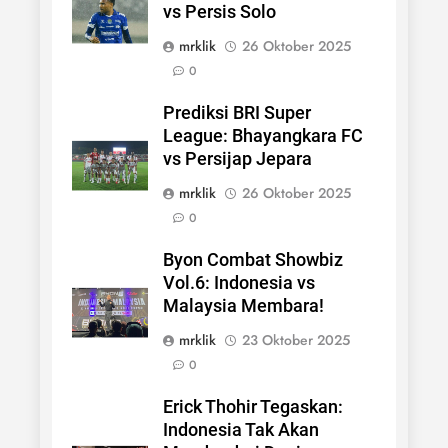
vs Persis Solo
mrklik
26 Oktober 2025
0
Prediksi BRI Super
League: Bhayangkara FC
vs Persijap Jepara
mrklik
26 Oktober 2025
0
Byon Combat Showbiz
Vol.6: Indonesia vs
Malaysia Membara!
mrklik
23 Oktober 2025
0
Erick Thohir Tegaskan:
Indonesia Tak Akan