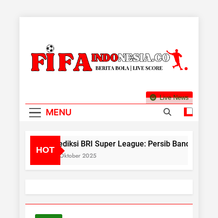
Skip
to
content
FifaIndonesia.co –
Berita Bola Hari Ini Lengkap Dengan Jadwal
Live News
Berita Bola Hari
Pertandingan Bola Live Skor Bola Hari Ini, Liga
MENU
Bola, Bola Live Skor , Klasemen Bola, Liga
Ini, Jadwal
Indonesia, Liga Champion, Liga Inggris, Liga
Arab, Liga Spanyol, Liga Belanda, Liga Perancis,
Pertandingan
Prediksi BRI Super League: Persib Bandung vs Per
HOT
Liga Italia, Liga Jerman, Berita Liga Sepakbola
26 Oktober 2025
Bola, Skor Live
Terupdate Dengan Livescore.
Bola Hari Ini, Liga
Bola