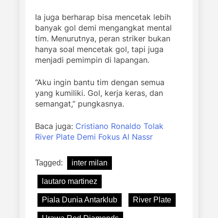
Ia juga berharap bisa mencetak lebih
banyak gol demi mengangkat mental
tim. Menurutnya, peran striker bukan
hanya soal mencetak gol, tapi juga
menjadi pemimpin di lapangan.
“Aku ingin bantu tim dengan semua
yang kumiliki. Gol, kerja keras, dan
semangat,” pungkasnya.
Baca juga:
Cristiano Ronaldo Tolak
River Plate Demi Fokus Al Nassr
Tagged:
inter milan
lautaro martinez
Piala Dunia Antarklub
River Plate