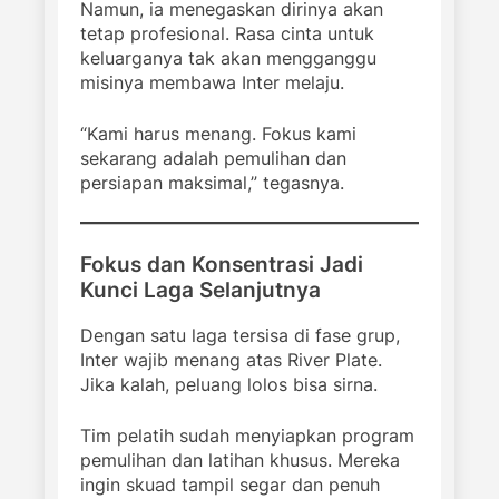
Namun, ia menegaskan dirinya akan
tetap profesional. Rasa cinta untuk
keluarganya tak akan mengganggu
misinya membawa Inter melaju.
“Kami harus menang. Fokus kami
sekarang adalah pemulihan dan
persiapan maksimal,” tegasnya.
Fokus dan Konsentrasi Jadi
Kunci Laga Selanjutnya
Dengan satu laga tersisa di fase grup,
Inter wajib menang atas River Plate.
Jika kalah, peluang lolos bisa sirna.
Tim pelatih sudah menyiapkan program
pemulihan dan latihan khusus. Mereka
ingin skuad tampil segar dan penuh