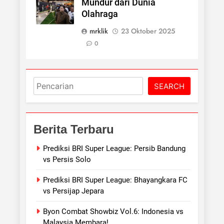
Mundur dari Dunia
Olahraga
mrklik
23 Oktober 2025
0
Cari
SEARCH
Berita Terbaru
Prediksi BRI Super League: Persib Bandung
vs Persis Solo
Prediksi BRI Super League: Bhayangkara FC
vs Persijap Jepara
Byon Combat Showbiz Vol.6: Indonesia vs
Malaysia Membara!