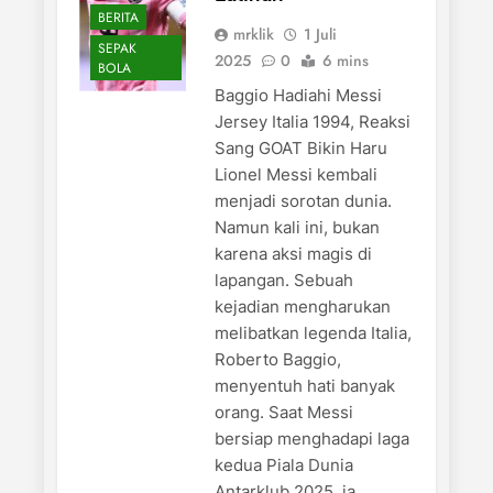
BERITA
mrklik
1 Juli
SEPAK
2025
0
6 mins
BOLA
Baggio Hadiahi Messi
Jersey Italia 1994, Reaksi
Sang GOAT Bikin Haru
Lionel Messi kembali
menjadi sorotan dunia.
Namun kali ini, bukan
karena aksi magis di
lapangan. Sebuah
kejadian mengharukan
melibatkan legenda Italia,
Roberto Baggio,
menyentuh hati banyak
orang. Saat Messi
bersiap menghadapi laga
kedua Piala Dunia
Antarklub 2025, ia