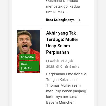
Ousmane Dembele
mencetak gol kedua
untuk PSG….
Baca Selengkapnya...
Akhir yang Tak
Terduga: Muller
Ucap Salam
Perpisahan
BERANDA
mrklik
6 Juli
LIGA
2025
0
5 mins
JERMAN
Perpisahan Emosional di
Tengah Kekalahan
Thomas Muller resmi
menutup babak panjang
kariernya bersama
Bayern Munchen.