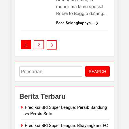
menerima tamu spesial.
Roberto Baggio datang…
Baca Selengkapnya...
1
2
Cari
SEARCH
Berita Terbaru
Prediksi BRI Super League: Persib Bandung
vs Persis Solo
Prediksi BRI Super League: Bhayangkara FC