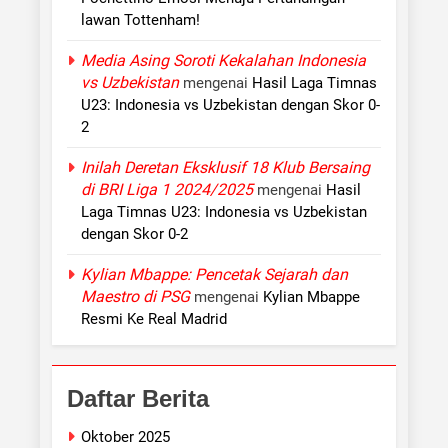
lawan Tottenham!
Media Asing Soroti Kekalahan Indonesia
vs Uzbekistan
mengenai
Hasil Laga Timnas
U23: Indonesia vs Uzbekistan dengan Skor 0-
2
Inilah Deretan Eksklusif 18 Klub Bersaing
di BRI Liga 1 2024/2025
mengenai
Hasil
Laga Timnas U23: Indonesia vs Uzbekistan
dengan Skor 0-2
Kylian Mbappe: Pencetak Sejarah dan
Maestro di PSG
mengenai
Kylian Mbappe
Resmi Ke Real Madrid
Daftar Berita
Oktober 2025