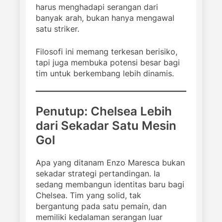
harus menghadapi serangan dari
banyak arah, bukan hanya mengawal
satu striker.
Filosofi ini memang terkesan berisiko,
tapi juga membuka potensi besar bagi
tim untuk berkembang lebih dinamis.
Penutup: Chelsea Lebih
dari Sekadar Satu Mesin
Gol
Apa yang ditanam Enzo Maresca bukan
sekadar strategi pertandingan. Ia
sedang membangun identitas baru bagi
Chelsea. Tim yang solid, tak
bergantung pada satu pemain, dan
memiliki kedalaman serangan luar