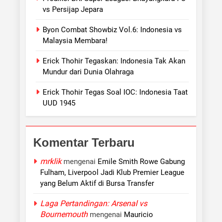
vs Persijap Jepara
Byon Combat Showbiz Vol.6: Indonesia vs
Malaysia Membara!
Erick Thohir Tegaskan: Indonesia Tak Akan
Mundur dari Dunia Olahraga
Erick Thohir Tegas Soal IOC: Indonesia Taat
UUD 1945
Komentar Terbaru
mrklik
mengenai
Emile Smith Rowe Gabung
Fulham, Liverpool Jadi Klub Premier League
yang Belum Aktif di Bursa Transfer
Laga Pertandingan: Arsenal vs
Bournemouth
mengenai
Mauricio