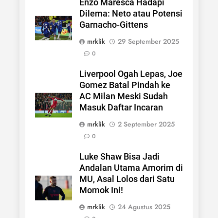
Enzo Maresca Hadapi
Dilema: Neto atau Potensi
Garnacho-Gittens
mrklik
29 September 2025
0
Liverpool Ogah Lepas, Joe
Gomez Batal Pindah ke
AC Milan Meski Sudah
Masuk Daftar Incaran
mrklik
2 September 2025
0
Luke Shaw Bisa Jadi
Andalan Utama Amorim di
MU, Asal Lolos dari Satu
Momok Ini!
mrklik
24 Agustus 2025