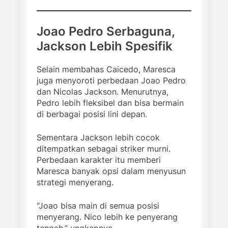
Joao Pedro Serbaguna,
Jackson Lebih Spesifik
Selain membahas Caicedo, Maresca
juga menyoroti perbedaan Joao Pedro
dan Nicolas Jackson. Menurutnya,
Pedro lebih fleksibel dan bisa bermain
di berbagai posisi lini depan.
Sementara Jackson lebih cocok
ditempatkan sebagai striker murni.
Perbedaan karakter itu memberi
Maresca banyak opsi dalam menyusun
strategi menyerang.
“Joao bisa main di semua posisi
menyerang. Nico lebih ke penyerang
tengah,” ungkapnya.