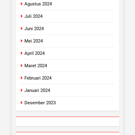
Agustus 2024
Juli 2024
Juni 2024
Mei 2024
April 2024
Maret 2024
Februari 2024
Januari 2024
Desember 2023