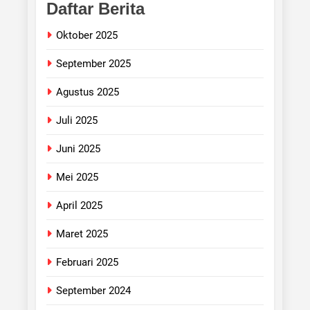
Daftar Berita
Oktober 2025
September 2025
Agustus 2025
Juli 2025
Juni 2025
Mei 2025
April 2025
Maret 2025
Februari 2025
September 2024