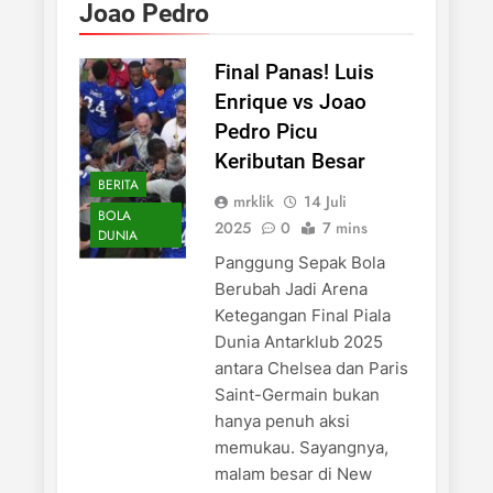
Joao Pedro
Final Panas! Luis
Enrique vs Joao
Pedro Picu
Keributan Besar
BERITA
mrklik
14 Juli
BOLA
2025
0
7 mins
DUNIA
Panggung Sepak Bola
Berubah Jadi Arena
Ketegangan Final Piala
Dunia Antarklub 2025
antara Chelsea dan Paris
Saint-Germain bukan
hanya penuh aksi
memukau. Sayangnya,
malam besar di New