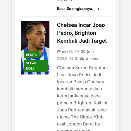
Baca Selengkapnya...
Chelsea Incar Joao
Pedro, Brighton
Kembali Jadi Target
mrklik
30 Juni
BERITA
2025
0
6 mins
SEPAK
Chelsea Serbu Brighton
BOLA
Lagi! Joao Pedro Jadi
Incaran Panas Chelsea
kembali menunjukkan
ketertarikannya pada
pemain Brighton. Kali ini,
Joao Pedro masuk radar
utama The Blues. Klub
asal London Barat itu
sedang berusaha