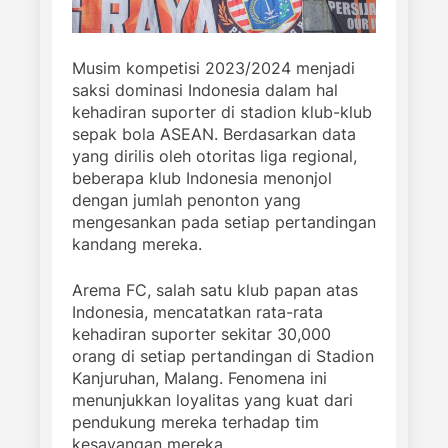
Musim kompetisi 2023/2024 menjadi
saksi dominasi Indonesia dalam hal
kehadiran suporter di stadion klub-klub
sepak bola ASEAN. Berdasarkan data
yang dirilis oleh otoritas liga regional,
beberapa klub Indonesia menonjol
dengan jumlah penonton yang
mengesankan pada setiap pertandingan
kandang mereka.
Arema FC, salah satu klub papan atas
Indonesia, mencatatkan rata-rata
kehadiran suporter sekitar 30,000
orang di setiap pertandingan di Stadion
Kanjuruhan, Malang. Fenomena ini
menunjukkan loyalitas yang kuat dari
pendukung mereka terhadap tim
kesayangan mereka.