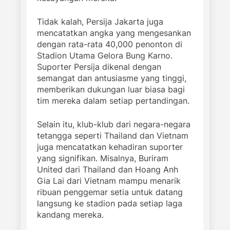
Tidak kalah, Persija Jakarta juga
mencatatkan angka yang mengesankan
dengan rata-rata 40,000 penonton di
Stadion Utama Gelora Bung Karno.
Suporter Persija dikenal dengan
semangat dan antusiasme yang tinggi,
memberikan dukungan luar biasa bagi
tim mereka dalam setiap pertandingan.
Selain itu, klub-klub dari negara-negara
tetangga seperti Thailand dan Vietnam
juga mencatatkan kehadiran suporter
yang signifikan. Misalnya, Buriram
United dari Thailand dan Hoang Anh
Gia Lai dari Vietnam mampu menarik
ribuan penggemar setia untuk datang
langsung ke stadion pada setiap laga
kandang mereka.