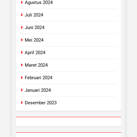
Agustus 2024
Juli 2024
Juni 2024
Mei 2024
April 2024
Maret 2024
Februari 2024
Januari 2024
Desember 2023