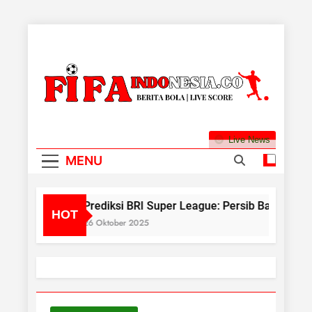
Skip
to
content
FifaIndonesia.co –
Berita Bola Hari Ini Lengkap Dengan Jadwal
Live News
Berita Bola Hari
Pertandingan Bola Live Skor Bola Hari Ini, Liga
MENU
Bola, Bola Live Skor , Klasemen Bola, Liga
Ini, Jadwal
Indonesia, Liga Champion, Liga Inggris, Liga
Arab, Liga Spanyol, Liga Belanda, Liga Perancis,
Pertandingan
Prediksi BRI Super League: Persib Bandung vs 
HOT
Liga Italia, Liga Jerman, Berita Liga Sepakbola
26 Oktober 2025
Bola, Skor Live
Terupdate Dengan Livescore.
Bola Hari Ini, Liga
Bola