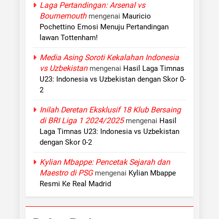
Laga Pertandingan: Arsenal vs
Bournemouth
mengenai
Mauricio
Pochettino Emosi Menuju Pertandingan
lawan Tottenham!
Media Asing Soroti Kekalahan Indonesia
vs Uzbekistan
mengenai
Hasil Laga Timnas
U23: Indonesia vs Uzbekistan dengan Skor 0-
2
Inilah Deretan Eksklusif 18 Klub Bersaing
di BRI Liga 1 2024/2025
mengenai
Hasil
Laga Timnas U23: Indonesia vs Uzbekistan
dengan Skor 0-2
Kylian Mbappe: Pencetak Sejarah dan
Maestro di PSG
mengenai
Kylian Mbappe
Resmi Ke Real Madrid