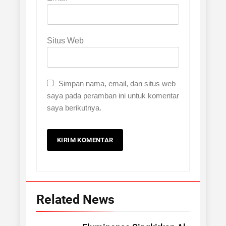
Situs Web
Simpan nama, email, dan situs web
saya pada peramban ini untuk komentar
saya berikutnya.
Related News