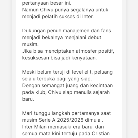
pertanyaan besar ini.
Namun Chivu punya segalanya untuk
menjadi pelatih sukses di Inter.
Dukungan penuh manajemen dan fans
menjadi bekalnya menjalani debut
musim.
Jika bisa menciptakan atmosfer positif,
kesuksesan bisa jadi kenyataan.
Meski belum teruji di level elit, peluang
selalu terbuka bagi yang siap.
Dengan semangat juang dan kecintaan
pada klub, Chivu siap menulis sejarah
baru.
Mari tunggu langkah pertamanya saat
musim Serie A 2025/2026 dimulai.
Inter Milan memasuki era baru, dan
semua mata kini tertuju pada Cristian