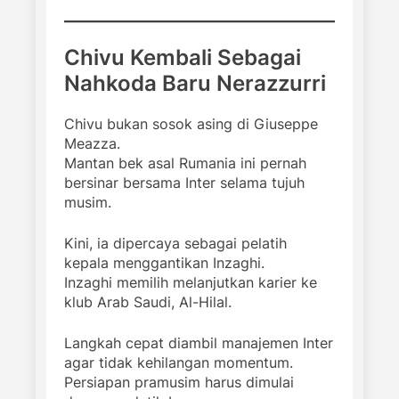
Chivu Kembali Sebagai
Nahkoda Baru Nerazzurri
Chivu bukan sosok asing di Giuseppe
Meazza.
Mantan bek asal Rumania ini pernah
bersinar bersama Inter selama tujuh
musim.
Kini, ia dipercaya sebagai pelatih
kepala menggantikan Inzaghi.
Inzaghi memilih melanjutkan karier ke
klub Arab Saudi, Al-Hilal.
Langkah cepat diambil manajemen Inter
agar tidak kehilangan momentum.
Persiapan pramusim harus dimulai