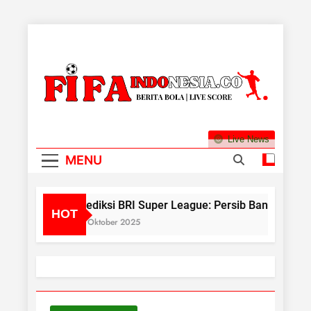
Skip
to
content
FifaIndonesia.co –
Berita Bola Hari Ini Lengkap Dengan Jadwal
Live News
Berita Bola Hari
Pertandingan Bola Live Skor Bola Hari Ini, Liga
MENU
Bola, Bola Live Skor , Klasemen Bola, Liga
Ini, Jadwal
Indonesia, Liga Champion, Liga Inggris, Liga
Arab, Liga Spanyol, Liga Belanda, Liga Perancis,
Pertandingan
Prediksi BRI Super League: Persib Bandung vs Pe
HOT
Liga Italia, Liga Jerman, Berita Liga Sepakbola
26 Oktober 2025
Bola, Skor Live
Terupdate Dengan Livescore.
Bola Hari Ini, Liga
Bola