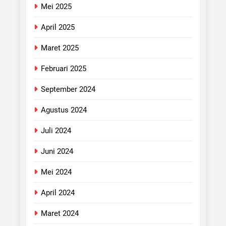
Mei 2025
April 2025
Maret 2025
Februari 2025
September 2024
Agustus 2024
Juli 2024
Juni 2024
Mei 2024
April 2024
Maret 2024