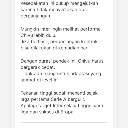
Kesepakatan ini cukup mengejutkan
karena tidak menyertakan opsi
perpanjangan.
Mungkin Inter ingin melihat performa
Chivu lebih dulu.
Jika berhasil, perpanjangan kontrak
bisa dilakukan di kemudian hari.
Dengan durasi pendek ini, Chivu harus
bergerak cepat.
Tidak ada ruang untuk adaptasi yang
lambat di level ini.
Tekanan tinggi sudah menanti sejak
laga pertama Serie A bergulir.
Apalagi target Inter selalu tinggi: juara
liga dan sukses di Eropa.