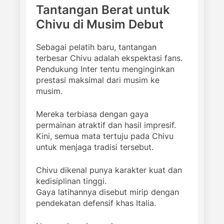
Tantangan Berat untuk
Chivu di Musim Debut
Sebagai pelatih baru, tantangan
terbesar Chivu adalah ekspektasi fans.
Pendukung Inter tentu menginginkan
prestasi maksimal dari musim ke
musim.
Mereka terbiasa dengan gaya
permainan atraktif dan hasil impresif.
Kini, semua mata tertuju pada Chivu
untuk menjaga tradisi tersebut.
Chivu dikenal punya karakter kuat dan
kedisiplinan tinggi.
Gaya latihannya disebut mirip dengan
pendekatan defensif khas Italia.