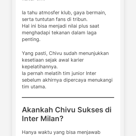
Ia tahu atmosfer klub, gaya bermain,
serta tuntutan fans di tribun.
Hal ini bisa menjadi nilai plus saat
menghadapi tekanan dalam laga
penting.
Yang pasti, Chivu sudah menunjukkan
kesetiaan sejak awal karier
kepelatihannya.
Ia pernah melatih tim junior Inter
sebelum akhirnya dipercaya menukangi
tim utama.
Akankah Chivu Sukses di
Inter Milan?
Hanya waktu yang bisa menjawab