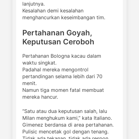
lanjutnya.
Kesalahan demi kesalahan
menghancurkan keseimbangan tim.
Pertahanan Goyah,
Keputusan Ceroboh
Pertahanan Bologna kacau dalam
waktu singkat.
Padahal mereka mengontrol
pertandingan selama lebih dari 70
menit.
Namun tiga momen fatal membuat
mereka hancur.
“Satu atau dua keputusan salah, lalu
Milan menghukum kami,” kata Italiano.
Gimenez berdansa di area pertahanan.
Pulisic mencetak gol dengan tenang.
Tidak ada tekanan, tidak ada respon.