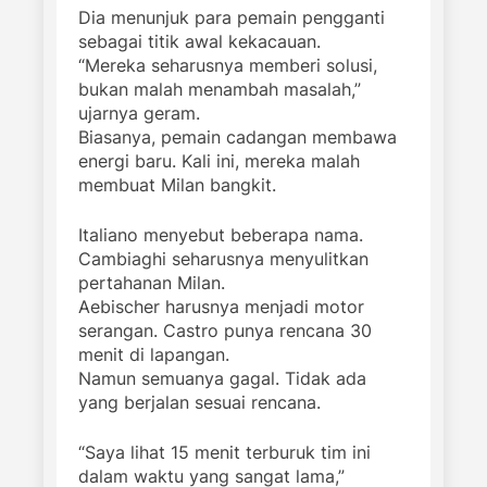
Dia menunjuk para pemain pengganti
sebagai titik awal kekacauan.
“Mereka seharusnya memberi solusi,
bukan malah menambah masalah,”
ujarnya geram.
Biasanya, pemain cadangan membawa
energi baru. Kali ini, mereka malah
membuat Milan bangkit.
Italiano menyebut beberapa nama.
Cambiaghi seharusnya menyulitkan
pertahanan Milan.
Aebischer harusnya menjadi motor
serangan. Castro punya rencana 30
menit di lapangan.
Namun semuanya gagal. Tidak ada
yang berjalan sesuai rencana.
“Saya lihat 15 menit terburuk tim ini
dalam waktu yang sangat lama,”