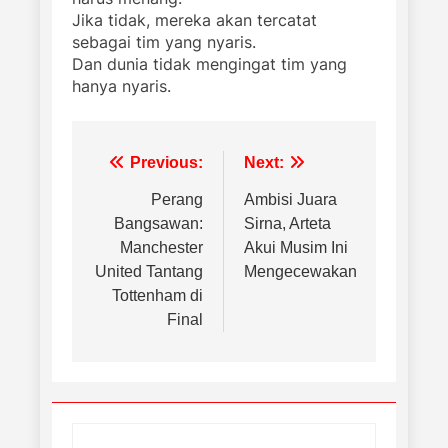
Jika tidak, mereka akan tercatat
sebagai tim yang nyaris.
Dan dunia tidak mengingat tim yang
hanya nyaris.
Navigasi
Previous:
Next:
pos
Perang
Ambisi Juara
Bangsawan:
Sirna, Arteta
Manchester
Akui Musim Ini
United Tantang
Mengecewakan
Tottenham di
Final