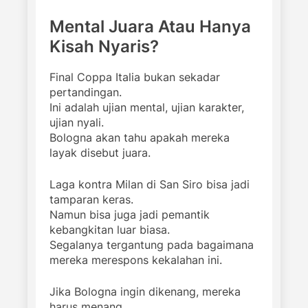
Mental Juara Atau Hanya
Kisah Nyaris?
Final Coppa Italia bukan sekadar
pertandingan.
Ini adalah ujian mental, ujian karakter,
ujian nyali.
Bologna akan tahu apakah mereka
layak disebut juara.
Laga kontra Milan di San Siro bisa jadi
tamparan keras.
Namun bisa juga jadi pemantik
kebangkitan luar biasa.
Segalanya tergantung pada bagaimana
mereka merespons kekalahan ini.
Jika Bologna ingin dikenang, mereka
harus menang.