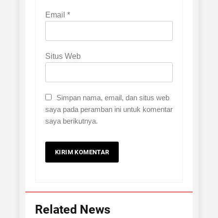
Email
*
Situs Web
Simpan nama, email, dan situs web
saya pada peramban ini untuk komentar
saya berikutnya.
Related News