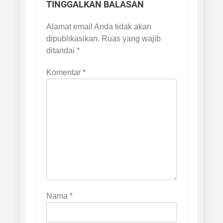
TINGGALKAN BALASAN
Alamat email Anda tidak akan
dipublikasikan.
Ruas yang wajib
ditandai
*
Komentar
*
Nama
*