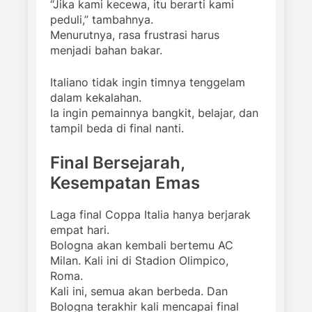
“Jika kami kecewa, itu berarti kami
peduli,” tambahnya.
Menurutnya, rasa frustrasi harus
menjadi bahan bakar.
Italiano tidak ingin timnya tenggelam
dalam kekalahan.
Ia ingin pemainnya bangkit, belajar, dan
tampil beda di final nanti.
Final Bersejarah,
Kesempatan Emas
Laga final Coppa Italia hanya berjarak
empat hari.
Bologna akan kembali bertemu AC
Milan. Kali ini di Stadion Olimpico,
Roma.
Kali ini, semua akan berbeda. Dan
Bologna terakhir kali mencapai final