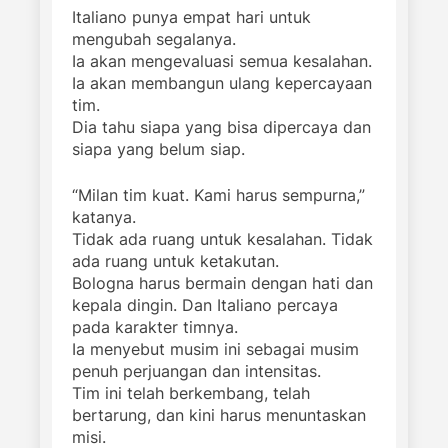
Italiano punya empat hari untuk
mengubah segalanya.
Ia akan mengevaluasi semua kesalahan.
Ia akan membangun ulang kepercayaan
tim.
Dia tahu siapa yang bisa dipercaya dan
siapa yang belum siap.
“Milan tim kuat. Kami harus sempurna,”
katanya.
Tidak ada ruang untuk kesalahan. Tidak
ada ruang untuk ketakutan.
Bologna harus bermain dengan hati dan
kepala dingin. Dan Italiano percaya
pada karakter timnya.
Ia menyebut musim ini sebagai musim
penuh perjuangan dan intensitas.
Tim ini telah berkembang, telah
bertarung, dan kini harus menuntaskan
misi.