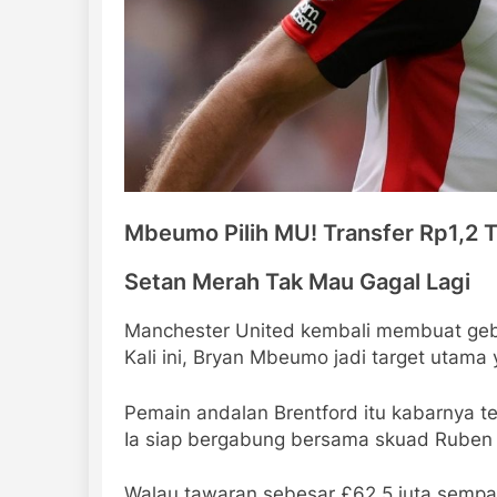
Mbeumo Pilih MU! Transfer Rp1,2 
Setan Merah Tak Mau Gagal Lagi
Manchester United kembali membuat gebr
Kali ini, Bryan Mbeumo jadi target utama
Pemain andalan Brentford itu kabarnya t
Ia siap bergabung bersama skuad Ruben
Walau tawaran sebesar £62,5 juta sempat 