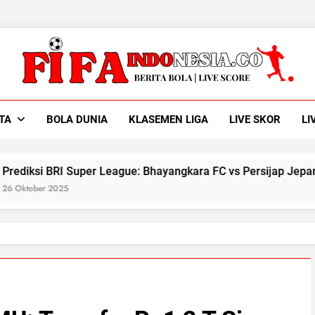
FifaIndonesia.co – Beri
ola Hari Ini Lengkap Dengan Jadwal Pertandingan Bola Live Skor 
TA
BOLA DUNIA
KLASEMEN LIGA
LIVE SKOR
LI
Liga Indonesia, Liga Champion, Liga Inggris, Liga Arab, Liga Span
dwal Pertandingan Bol
Jerman, Berita Liga Sepakbola Terupdat
Hari Ini, Lig
Super League: Bhayangkara FC vs Persijap Jepara