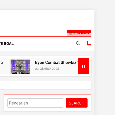
Live News
ta Bola Hari Ini,
Bola Hari Ini, Liga Bola, Bola Live Skor , Klasemen
VE GOAL
yol, Liga Belanda, Liga Perancis, Liga Italia, Liga
a, Skor Live Bola
e Dengan Livescore.
a Bola
Byon Combat Showbiz Vol.6: Indonesia vs Malaysia Memb
23 Oktober 2025
Cari
SEARCH