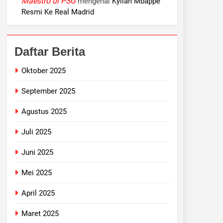
Maestro di PSG
mengenai
Kylian Mbappe
Resmi Ke Real Madrid
Daftar Berita
Oktober 2025
September 2025
Agustus 2025
Juli 2025
Juni 2025
Mei 2025
April 2025
Maret 2025