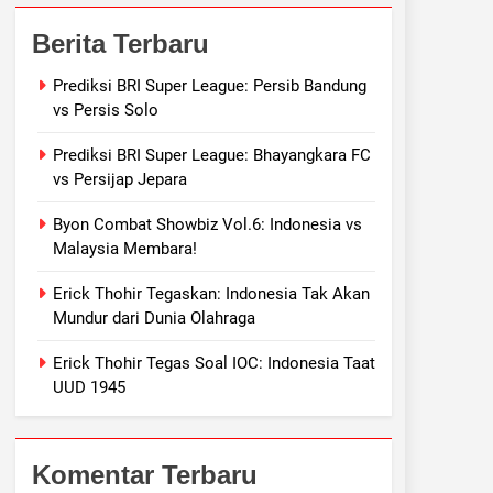
Berita Terbaru
Prediksi BRI Super League: Persib Bandung
vs Persis Solo
Prediksi BRI Super League: Bhayangkara FC
vs Persijap Jepara
Byon Combat Showbiz Vol.6: Indonesia vs
Malaysia Membara!
Erick Thohir Tegaskan: Indonesia Tak Akan
Mundur dari Dunia Olahraga
Erick Thohir Tegas Soal IOC: Indonesia Taat
UUD 1945
Komentar Terbaru