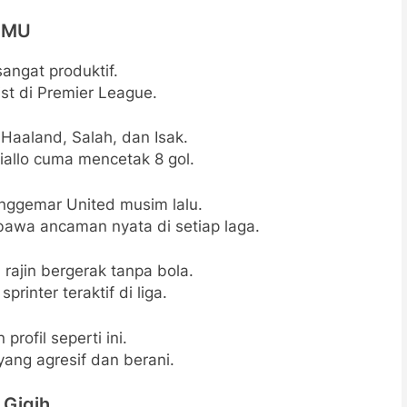
l MU
angat produktif.
ist di Premier League.
Haaland, Salah, dan Isak.
allo cuma mencetak 8 gol.
nggemar United musim lalu.
awa ancaman nyata di setiap laga.
ajin bergerak tanpa bola.
rinter teraktif di liga.
ofil seperti ini.
ang agresif dan berani.
 Gigih