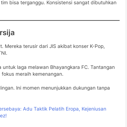
a tim bisa terganggu. Konsistensi sangat dibutuhkan
rsija
. Mereka terusir dari JIS akibat konser K-Pop,
NI.
ara untuk laga melawan Bhayangkara FC. Tantangan
s fokus meraih kemenangan.
ndingan. Ini momen menunjukkan dukungan tanpa
rsebaya: Adu Taktik Pelatih Eropa, Kejeniusan
ez!