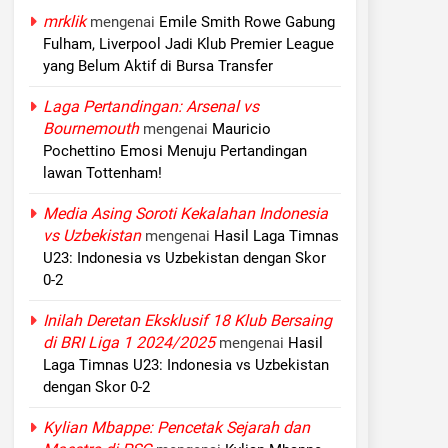
mrklik
mengenai
Emile Smith Rowe Gabung
Fulham, Liverpool Jadi Klub Premier League
yang Belum Aktif di Bursa Transfer
Laga Pertandingan: Arsenal vs
Bournemouth
mengenai
Mauricio
Pochettino Emosi Menuju Pertandingan
lawan Tottenham!
Media Asing Soroti Kekalahan Indonesia
vs Uzbekistan
mengenai
Hasil Laga Timnas
U23: Indonesia vs Uzbekistan dengan Skor
0-2
Inilah Deretan Eksklusif 18 Klub Bersaing
di BRI Liga 1 2024/2025
mengenai
Hasil
Laga Timnas U23: Indonesia vs Uzbekistan
dengan Skor 0-2
Kylian Mbappe: Pencetak Sejarah dan