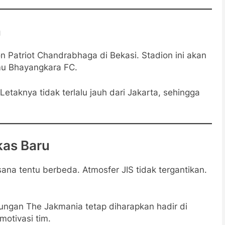
n
on Patriot Chandrabhaga di Bekasi. Stadion ini akan
u Bhayangkara FC.
 Letaknya tidak terlalu jauh dari Jakarta, sehingga
kas Baru
ana tentu berbeda. Atmosfer JIS tidak tergantikan.
ungan The Jakmania tetap diharapkan hadir di
motivasi tim.