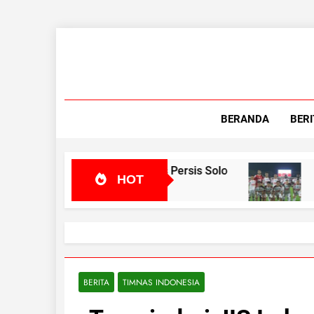
Skip
to
content
Berita B
BERANDA
BERI
Bola, 
Ja
Persib Bandung vs Persis Solo
Prediksi BRI S
HOT
26 Oktober 2025
BERITA
TIMNAS INDONESIA