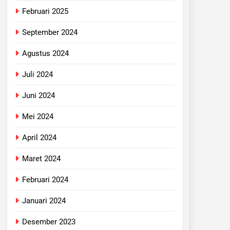
Februari 2025
September 2024
Agustus 2024
Juli 2024
Juni 2024
Mei 2024
April 2024
Maret 2024
Februari 2024
Januari 2024
Desember 2023