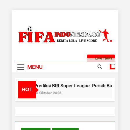
Skip
to
content
FifaIndonesia.co –
Berita Bola Hari Ini Lengkap Dengan Jadwal
Live News
Berita Bola Hari
Pertandingan Bola Live Skor Bola Hari Ini, Liga
MENU
Bola, Bola Live Skor , Klasemen Bola, Liga
Ini, Jadwal
Indonesia, Liga Champion, Liga Inggris, Liga
Arab, Liga Spanyol, Liga Belanda, Liga Perancis,
Pertandingan
Prediksi BRI Super League: Persib Bandung vs P
HOT
Liga Italia, Liga Jerman, Berita Liga Sepakbola
26 Oktober 2025
Bola, Skor Live
Terupdate Dengan Livescore.
Bola Hari Ini, Liga
Bola