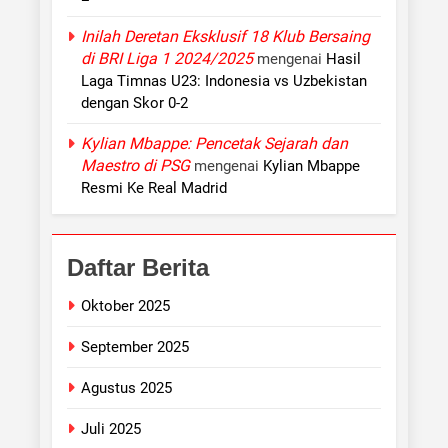
Inilah Deretan Eksklusif 18 Klub Bersaing
di BRI Liga 1 2024/2025
mengenai
Hasil
Laga Timnas U23: Indonesia vs Uzbekistan
dengan Skor 0-2
Kylian Mbappe: Pencetak Sejarah dan
Maestro di PSG
mengenai
Kylian Mbappe
Resmi Ke Real Madrid
Daftar Berita
Oktober 2025
September 2025
Agustus 2025
Juli 2025