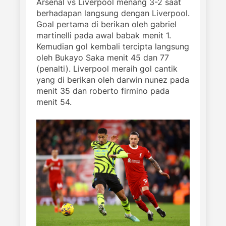
Arsenal vs Liverpool menang 3-2 saat
berhadapan langsung dengan Liverpool.
Goal pertama di berikan oleh gabriel
martinelli pada awal babak menit 1.
Kemudian gol kembali tercipta langsung
oleh Bukayo Saka menit 45 dan 77
(penalti). Liverpool meraih gol cantik
yang di berikan oleh darwin nunez pada
menit 35 dan roberto firmino pada
menit 54.