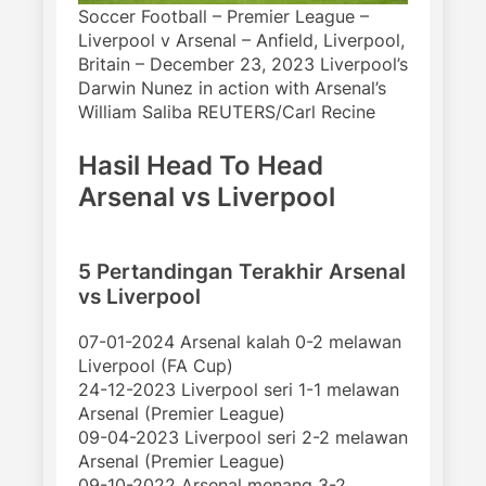
Soccer Football – Premier League –
Liverpool v Arsenal – Anfield, Liverpool,
Britain – December 23, 2023 Liverpool’s
Darwin Nunez in action with Arsenal’s
William Saliba REUTERS/Carl Recine
Hasil Head To Head
Arsenal vs Liverpool
5 Pertandingan Terakhir Arsenal
vs Liverpool
07-01-2024 Arsenal kalah 0-2 melawan
Liverpool (FA Cup)
24-12-2023 Liverpool seri 1-1 melawan
Arsenal (Premier League)
09-04-2023 Liverpool seri 2-2 melawan
Arsenal (Premier League)
09-10-2022 Arsenal menang 3-2