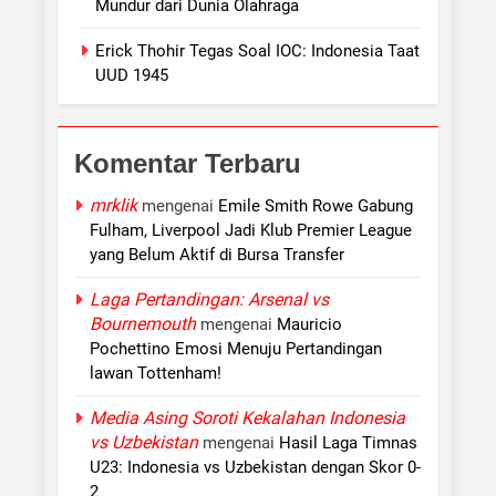
Mundur dari Dunia Olahraga
Erick Thohir Tegas Soal IOC: Indonesia Taat
UUD 1945
Komentar Terbaru
mrklik
mengenai
Emile Smith Rowe Gabung
Fulham, Liverpool Jadi Klub Premier League
yang Belum Aktif di Bursa Transfer
Laga Pertandingan: Arsenal vs
Bournemouth
mengenai
Mauricio
Pochettino Emosi Menuju Pertandingan
lawan Tottenham!
Media Asing Soroti Kekalahan Indonesia
vs Uzbekistan
mengenai
Hasil Laga Timnas
U23: Indonesia vs Uzbekistan dengan Skor 0-
2