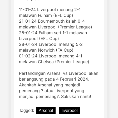
11-01-24 Liverpool menang 2-1
melawan Fulham (EFL Cup)
21-01-24 Bournemouth kalah 0-4
melawan Liverpool (Premier League)
25-01-24 Fulham seri 1-1 melawan
Liverpool (EFL Cup)
28-01-24 Liverpool menang 5-2
melawan Norwich (FA Cup)
01-02-24 Liverpool menang 4-1
melawan Chelsea (Premier League).
Pertandingan Arsenal vs Liverpool akan
berlangsung pada 4 Februari 2024.
Akankah Arsenal yang menjadi
pemenang ? atau Liverpool yang
menjadi pemenang?. Saksikan nanti!
Tagged:
Arsenal
liverpool