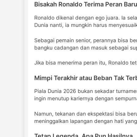
Bisakah Ronaldo Terima Peran Bar
Ronaldo dikenal dengan ego juara. Ia sel
Dunia nanti, ia mungkin harus menyesuaik
Sebagai pemain senior, perannya bisa ber
bangku cadangan dan masuk sebagai su
Jika bisa menerima peran itu, Ronaldo t
Mimpi Terakhir atau Beban Tak Te
Piala Dunia 2026 bukan sekadar turnamen.
ingin menutup kariernya dengan sempurn
Namun, tekanan dan ekspektasi bisa ber
meninggalkan lapangan dengan hati yang
Tetap Legenda, Apa Pun Hasilnya