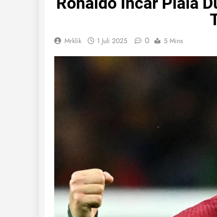
Ronaldo Incar Piala D
0
Mrklik
1 Juli 2025
5 Mins