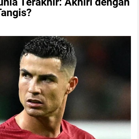
unia Terakhir: Akhiri dengan
Tangis?