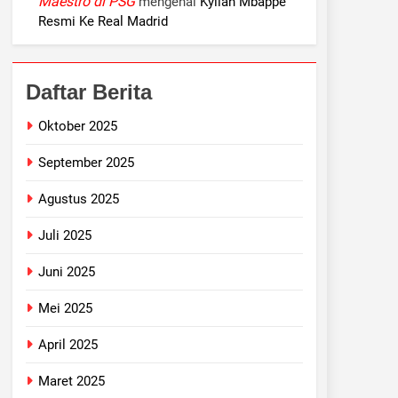
Maestro di PSG
mengenai
Kylian Mbappe
Resmi Ke Real Madrid
Daftar Berita
Oktober 2025
September 2025
Agustus 2025
Juli 2025
Juni 2025
Mei 2025
April 2025
Maret 2025