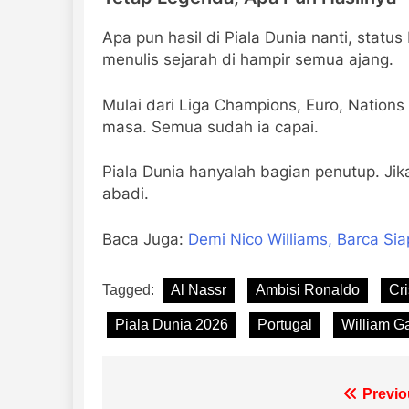
Apa pun hasil di Piala Dunia nanti, statu
menulis sejarah di hampir semua ajang.
Mulai dari Liga Champions, Euro, Nation
masa. Semua sudah ia capai.
Piala Dunia hanyalah bagian penutup. Jika
abadi.
Baca Juga:
Demi Nico Williams, Barca Si
Tagged:
Al Nassr
Ambisi Ronaldo
Cr
Piala Dunia 2026
Portugal
William Ga
Navigasi
Previo