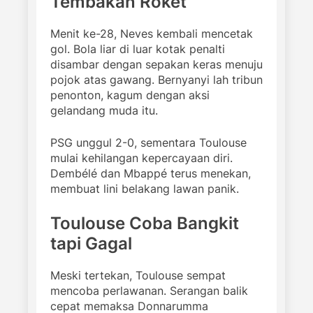
Tembakan Roket
Menit ke-28, Neves kembali mencetak
gol. Bola liar di luar kotak penalti
disambar dengan sepakan keras menuju
pojok atas gawang. Bernyanyi lah tribun
penonton, kagum dengan aksi
gelandang muda itu.
PSG unggul 2-0, sementara Toulouse
mulai kehilangan kepercayaan diri.
Dembélé dan Mbappé terus menekan,
membuat lini belakang lawan panik.
Toulouse Coba Bangkit
tapi Gagal
Meski tertekan, Toulouse sempat
mencoba perlawanan. Serangan balik
cepat memaksa Donnarumma