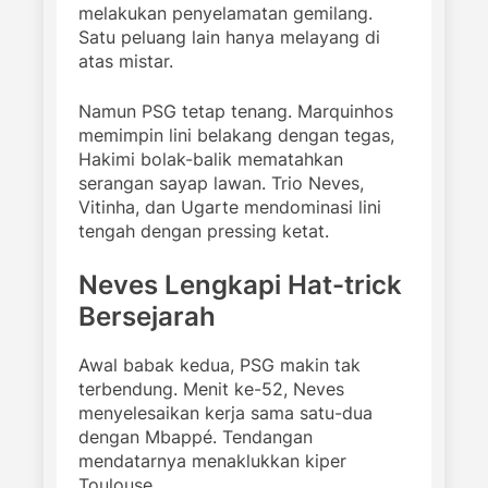
melakukan penyelamatan gemilang.
Satu peluang lain hanya melayang di
atas mistar.
Namun PSG tetap tenang. Marquinhos
memimpin lini belakang dengan tegas,
Hakimi bolak-balik mematahkan
serangan sayap lawan. Trio Neves,
Vitinha, dan Ugarte mendominasi lini
tengah dengan pressing ketat.
Neves Lengkapi Hat-trick
Bersejarah
Awal babak kedua, PSG makin tak
terbendung. Menit ke-52, Neves
menyelesaikan kerja sama satu-dua
dengan Mbappé. Tendangan
mendatarnya menaklukkan kiper
Toulouse.