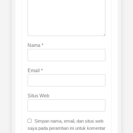
Nama
*
Email
*
Situs Web
Simpan nama, email, dan situs web
saya pada peramban ini untuk komentar