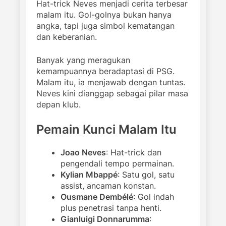
Hat-trick Neves menjadi cerita terbesar
malam itu. Gol-golnya bukan hanya
angka, tapi juga simbol kematangan
dan keberanian.
Banyak yang meragukan
kemampuannya beradaptasi di PSG.
Malam itu, ia menjawab dengan tuntas.
Neves kini dianggap sebagai pilar masa
depan klub.
Pemain Kunci Malam Itu
Joao Neves
: Hat-trick dan
pengendali tempo permainan.
Kylian Mbappé
: Satu gol, satu
assist, ancaman konstan.
Ousmane Dembélé
: Gol indah
plus penetrasi tanpa henti.
Gianluigi Donnarumma
: