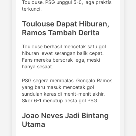
Toulouse. PSG unggul 5-0, laga praktis
terkunci.
Toulouse Dapat Hiburan,
Ramos Tambah Derita
Toulouse berhasil mencetak satu gol
hiburan lewat serangan balik cepat.
Fans mereka bersorak lega, meski
hanya sesaat.
PSG segera membalas. Gonçalo Ramos
yang baru masuk mencetak gol
sundulan keras di menit-menit akhir.
Skor 6-1 menutup pesta gol PSG.
Joao Neves Jadi Bintang
Utama