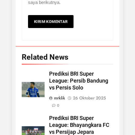
saya berikutnya.
Related News
Prediksi BRI Super
League: Persib Bandung
vs Persis Solo
mrklik
26 Oktober 2025
0
Prediksi BRI Super
League: Bhayangkara FC
vs Persijap Jepara