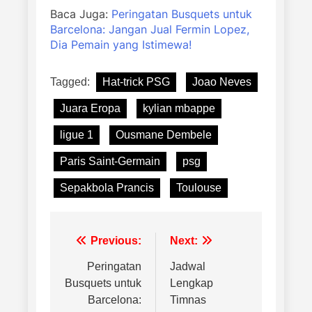
Baca Juga:
Peringatan Busquets untuk
Barcelona: Jangan Jual Fermin Lopez,
Dia Pemain yang Istimewa!
Tagged:
Hat-trick PSG
Joao Neves
Juara Eropa
kylian mbappe
ligue 1
Ousmane Dembele
Paris Saint-Germain
psg
Sepakbola Prancis
Toulouse
Navigasi
Previous:
Next:
pos
Peringatan
Jadwal
Busquets untuk
Lengkap
Barcelona:
Timnas