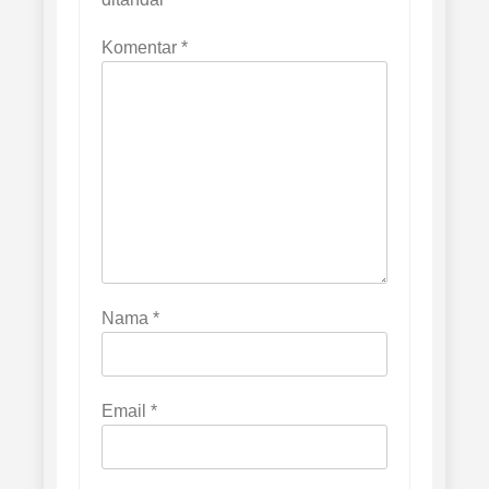
Komentar
*
Nama
*
Email
*