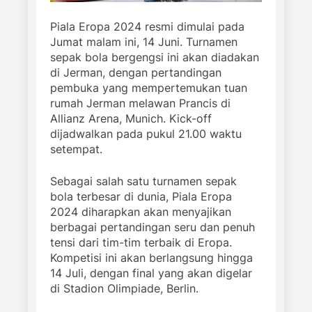
Piala Eropa 2024 resmi dimulai pada
Jumat malam ini, 14 Juni. Turnamen
sepak bola bergengsi ini akan diadakan
di Jerman, dengan pertandingan
pembuka yang mempertemukan tuan
rumah Jerman melawan Prancis di
Allianz Arena, Munich. Kick-off
dijadwalkan pada pukul 21.00 waktu
setempat.
Sebagai salah satu turnamen sepak
bola terbesar di dunia, Piala Eropa
2024 diharapkan akan menyajikan
berbagai pertandingan seru dan penuh
tensi dari tim-tim terbaik di Eropa.
Kompetisi ini akan berlangsung hingga
14 Juli, dengan final yang akan digelar
di Stadion Olimpiade, Berlin.