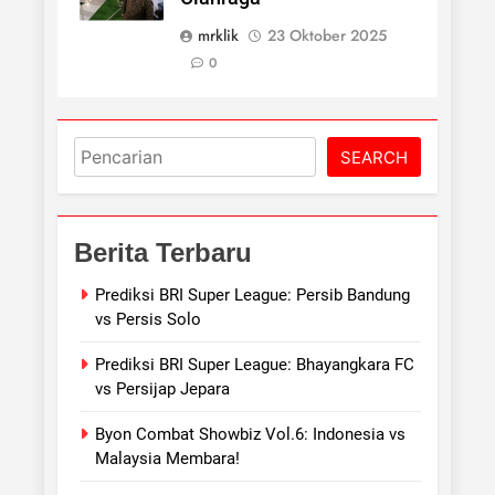
mrklik
23 Oktober 2025
0
Cari
SEARCH
Berita Terbaru
Prediksi BRI Super League: Persib Bandung
vs Persis Solo
Prediksi BRI Super League: Bhayangkara FC
vs Persijap Jepara
Byon Combat Showbiz Vol.6: Indonesia vs
Malaysia Membara!