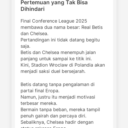
Pertemuan yang Tak Bisa
Dihindari
Final Conference League 2025
membawa dua nama besar: Real Betis
dan Chelsea.
Pertandingan ini tidak datang begitu
saja.
Betis dan Chelsea menempuh jalan
panjang untuk sampai ke titik ini.
Kini, Stadion Wroclaw di Polandia akan
menjadi saksi duel bersejarah.
Betis datang tanpa pengalaman di
partai final Eropa.
Namun, justru itu menjadi motivasi
terbesar mereka.
Bermain tanpa beban, mereka tampil
penuh gairah dan percaya diri.
Sebaliknya, Chelsea hadir dengan