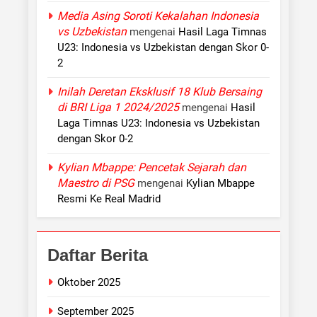
Media Asing Soroti Kekalahan Indonesia
vs Uzbekistan
mengenai
Hasil Laga Timnas
U23: Indonesia vs Uzbekistan dengan Skor 0-
2
Inilah Deretan Eksklusif 18 Klub Bersaing
di BRI Liga 1 2024/2025
mengenai
Hasil
Laga Timnas U23: Indonesia vs Uzbekistan
dengan Skor 0-2
Kylian Mbappe: Pencetak Sejarah dan
Maestro di PSG
mengenai
Kylian Mbappe
Resmi Ke Real Madrid
Daftar Berita
Oktober 2025
September 2025