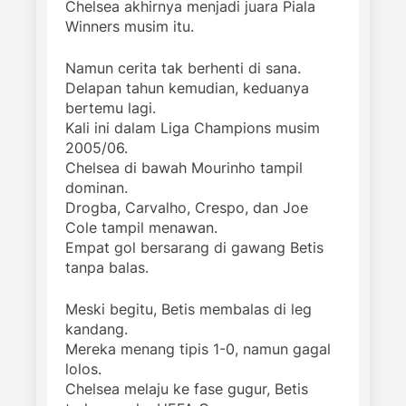
Chelsea akhirnya menjadi juara Piala
Winners musim itu.
Namun cerita tak berhenti di sana.
Delapan tahun kemudian, keduanya
bertemu lagi.
Kali ini dalam Liga Champions musim
2005/06.
Chelsea di bawah Mourinho tampil
dominan.
Drogba, Carvalho, Crespo, dan Joe
Cole tampil menawan.
Empat gol bersarang di gawang Betis
tanpa balas.
Meski begitu, Betis membalas di leg
kandang.
Mereka menang tipis 1-0, namun gagal
lolos.
Chelsea melaju ke fase gugur, Betis