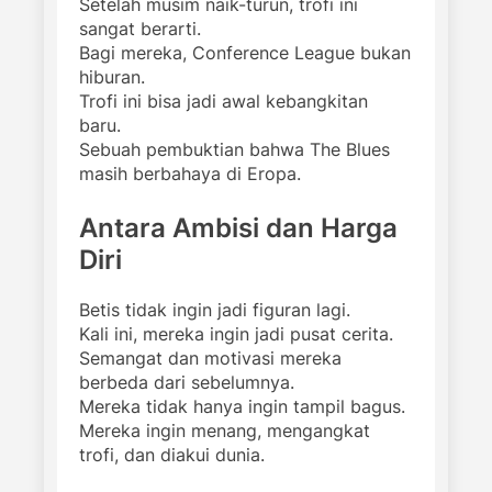
Setelah musim naik-turun, trofi ini
sangat berarti.
Bagi mereka, Conference League bukan
hiburan.
Trofi ini bisa jadi awal kebangkitan
baru.
Sebuah pembuktian bahwa The Blues
masih berbahaya di Eropa.
Antara Ambisi dan Harga
Diri
Betis tidak ingin jadi figuran lagi.
Kali ini, mereka ingin jadi pusat cerita.
Semangat dan motivasi mereka
berbeda dari sebelumnya.
Mereka tidak hanya ingin tampil bagus.
Mereka ingin menang, mengangkat
trofi, dan diakui dunia.