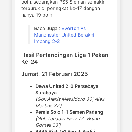
poin, sedangkan PSS Sleman semakin
terpuruk di peringkat ke-17 dengan
hanya 19 poin
Baca Juga :
Everton vs
Manchester United Berakhir
Imbang 2-2
Hasil Pertandingan Liga 1 Pekan
Ke-24
Jumat, 21 Februari 2025
Dewa United 2-0 Persebaya
Surabaya
(Gol: Alexis Messidoro 30’, Alex
Martins 37’)
Persis Solo 1-1 Semen Padang
(Gol: Zanadin Fariz 72’; Bruno
Gomes 33’)
PSBS Biak 1-1 Persik Kediri