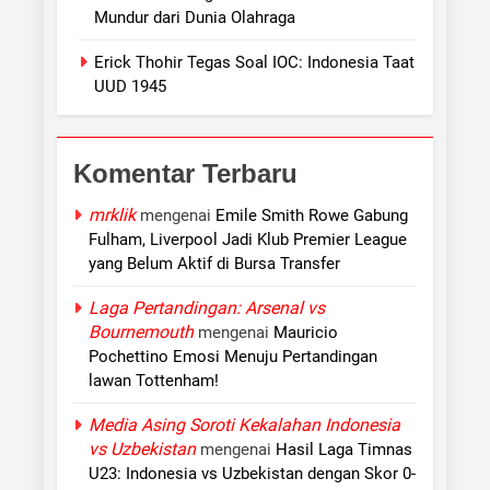
Mundur dari Dunia Olahraga
Erick Thohir Tegas Soal IOC: Indonesia Taat
UUD 1945
Komentar Terbaru
mrklik
mengenai
Emile Smith Rowe Gabung
Fulham, Liverpool Jadi Klub Premier League
yang Belum Aktif di Bursa Transfer
Laga Pertandingan: Arsenal vs
Bournemouth
mengenai
Mauricio
Pochettino Emosi Menuju Pertandingan
lawan Tottenham!
Media Asing Soroti Kekalahan Indonesia
vs Uzbekistan
mengenai
Hasil Laga Timnas
U23: Indonesia vs Uzbekistan dengan Skor 0-