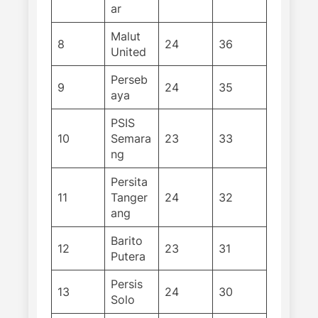
ar
Malut
8
24
36
United
Perseb
9
24
35
aya
PSIS
10
Semara
23
33
ng
Persita
11
Tanger
24
32
ang
Barito
12
23
31
Putera
Persis
13
24
30
Solo