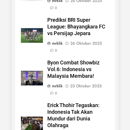
mrklik
26 Oktober 2025
0
Prediksi BRI Super
League: Bhayangkara FC
vs Persijap Jepara
mrklik
26 Oktober 2025
0
Byon Combat Showbiz
Vol.6: Indonesia vs
Malaysia Membara!
mrklik
23 Oktober 2025
0
Erick Thohir Tegaskan:
Indonesia Tak Akan
Mundur dari Dunia
Olahraga