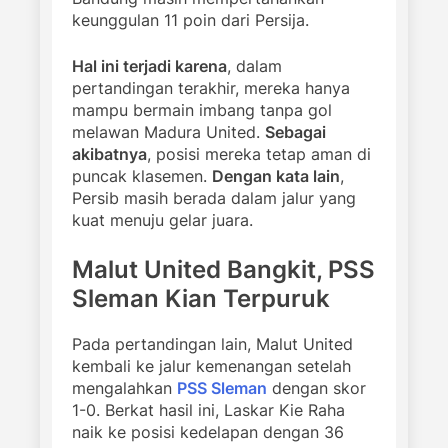
keunggulan 11 poin dari Persija.
Hal ini terjadi karena
, dalam
pertandingan terakhir, mereka hanya
mampu bermain imbang tanpa gol
melawan Madura United.
Sebagai
akibatnya
, posisi mereka tetap aman di
puncak klasemen.
Dengan kata lain
,
Persib masih berada dalam jalur yang
kuat menuju gelar juara.
Malut United Bangkit, PSS
Sleman Kian Terpuruk
Pada pertandingan lain, Malut United
kembali ke jalur kemenangan setelah
mengalahkan
PSS Sleman
dengan skor
1-0. Berkat hasil ini, Laskar Kie Raha
naik ke posisi kedelapan dengan 36