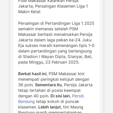
PSM Makassar Kalahkan Persija
Jakarta, Persaingan Klasemen Liga 1
Makin Ketat
Persaingan di Pertandingan Liga 1 2025
semakin memanas setelah PSM
Makassar berhasil menaklukkan
Persija
Jakarta dalam laga pekan ke-24. Juku
Eja sukses meraih kemenangan tipis 1-0
dalam pertandingan yang berlangsung
di Stadion I Wayan Dipta, Gianyar, Bali,
pada Minggu, 23 Februari 2025.
Berkat hasil ini
, PSM Makassar kini
menempati peringkat ketujuh dengan
36 poin.
Sementara itu
, Persija Jakarta
tetap tertahan di posisi keempat
dengan 40 poin.
Di sisi lain
,
Persib
Bandung
tetap kokoh di puncak
klasemen.
Lebih lanjut
, tim Maung
Bandung masih mempertahankan