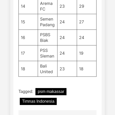
Arema
14
23
29
FC
Semen
15
24
27
Padang
PSBS
16
24
24
Biak
PSS
17
24
19
Sleman
Bali
18
23
18
United
Tagged:
psm makassar
Timnas Indonesia