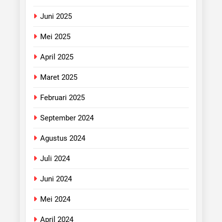
Juni 2025
Mei 2025
April 2025
Maret 2025
Februari 2025
September 2024
Agustus 2024
Juli 2024
Juni 2024
Mei 2024
April 2024