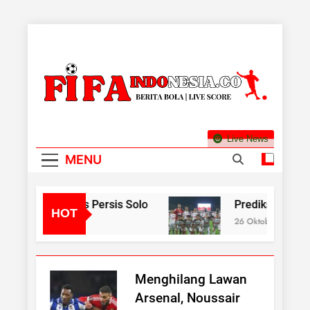
Skip
to
content
FifaIndonesia.co –
Berita Bola Hari Ini Lengkap Dengan Jadwal
Live News
Berita Bola Hari
Pertandingan Bola Live Skor Bola Hari Ini, Liga
MENU
Bola, Bola Live Skor , Klasemen Bola, Liga
Ini, Jadwal
Indonesia, Liga Champion, Liga Inggris, Liga
Arab, Liga Spanyol, Liga Belanda, Liga Perancis,
Pertandingan
sib Bandung vs Persis Solo
Prediksi BRI Supe
HOT
Liga Italia, Liga Jerman, Berita Liga Sepakbola
26 Oktober 2025
Bola, Skor Live
Terupdate Dengan Livescore.
Bola Hari Ini, Liga
Menghilang Lawan
Bola
Arsenal, Noussair