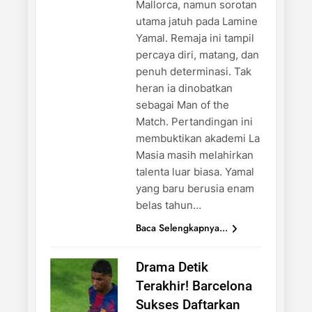
Mallorca, namun sorotan
utama jatuh pada Lamine
Yamal. Remaja ini tampil
percaya diri, matang, dan
penuh determinasi. Tak
heran ia dinobatkan
sebagai Man of the
Match. Pertandingan ini
membuktikan akademi La
Masia masih melahirkan
talenta luar biasa. Yamal
yang baru berusia enam
belas tahun…
Baca Selengkapnya...
Drama Detik
Terakhir! Barcelona
Sukses Daftarkan