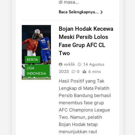
di masa…
Baca Selengkapnya...
Bojan Hodak Kecewa
Meski Persib Lolos
Fase Grup AFC CL
Two
BERITA
mrklik
14 Agustus
LIGA
2025
0
6 mins
INDONESIA
Hasil Positif yang Tak
Lengkap di Mata Pelatih
Persib Bandung berhasil
menembus fase grup
AFC Champions League
Two. Namun, pelatih
Bojan Hodak tetap
menunjukkan raut