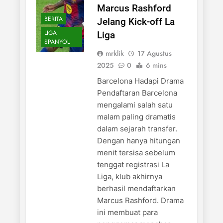
Marcus Rashford
BERITA
Jelang Kick-off La
LIGA
Liga
SPANYOL
mrklik
17 Agustus
2025
0
6 mins
Barcelona Hadapi Drama
Pendaftaran Barcelona
mengalami salah satu
malam paling dramatis
dalam sejarah transfer.
Dengan hanya hitungan
menit tersisa sebelum
tenggat registrasi La
Liga, klub akhirnya
berhasil mendaftarkan
Marcus Rashford. Drama
ini membuat para