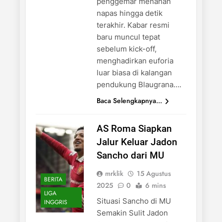
penggemar menahan
napas hingga detik
terakhir. Kabar resmi
baru muncul tepat
sebelum kick-off,
menghadirkan euforia
luar biasa di kalangan
pendukung Blaugrana….
Baca Selengkapnya...
AS Roma Siapkan
Jalur Keluar Jadon
Sancho dari MU
mrklik
15 Agustus
BERITA
2025
0
6 mins
LIGA
Situasi Sancho di MU
INGGRIS
Semakin Sulit Jadon