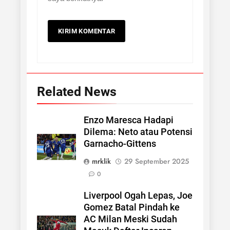
Related News
Enzo Maresca Hadapi
Dilema: Neto atau Potensi
Garnacho-Gittens
mrklik
29 September 2025
0
Liverpool Ogah Lepas, Joe
Gomez Batal Pindah ke
AC Milan Meski Sudah