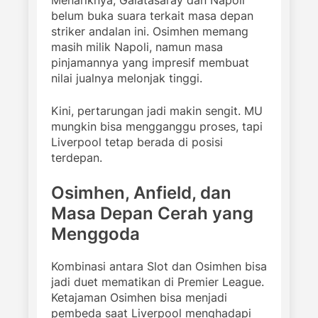
belum buka suara terkait masa depan
striker andalan ini. Osimhen memang
masih milik Napoli, namun masa
pinjamannya yang impresif membuat
nilai jualnya melonjak tinggi.
Kini, pertarungan jadi makin sengit. MU
mungkin bisa mengganggu proses, tapi
Liverpool tetap berada di posisi
terdepan.
Osimhen, Anfield, dan
Masa Depan Cerah yang
Menggoda
Kombinasi antara Slot dan Osimhen bisa
jadi duet mematikan di Premier League.
Ketajaman Osimhen bisa menjadi
pembeda saat Liverpool menghadapi