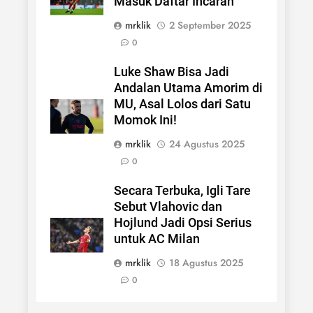
Masuk Daftar Incaran
mrklik
2 September 2025
0
Luke Shaw Bisa Jadi
Andalan Utama Amorim di
MU, Asal Lolos dari Satu
Momok Ini!
mrklik
24 Agustus 2025
0
Secara Terbuka, Igli Tare
Sebut Vlahovic dan
Hojlund Jadi Opsi Serius
untuk AC Milan
mrklik
18 Agustus 2025
0