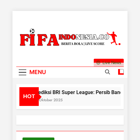
Skip
to
content
FifaIndonesia.co –
Berita Bola Hari Ini Lengkap Dengan Jadwal
Live News
Berita Bola Hari
Pertandingan Bola Live Skor Bola Hari Ini, Liga
MENU
Bola, Bola Live Skor , Klasemen Bola, Liga
Ini, Jadwal
Indonesia, Liga Champion, Liga Inggris, Liga
Arab, Liga Spanyol, Liga Belanda, Liga Perancis,
Pertandingan
Prediksi BRI Super League: Persib Bandung vs Pe
HOT
Liga Italia, Liga Jerman, Berita Liga Sepakbola
26 Oktober 2025
Bola, Skor Live
Terupdate Dengan Livescore.
Bola Hari Ini, Liga
Bola