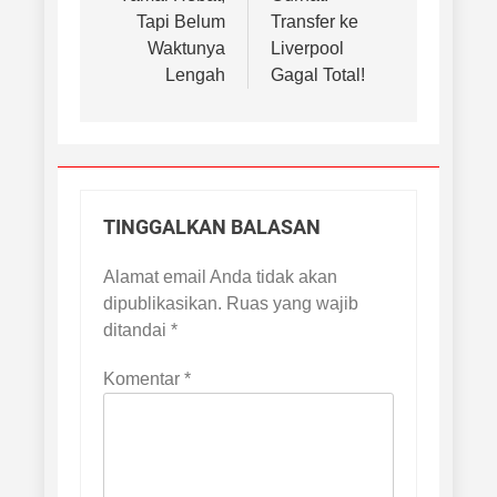
Tapi Belum
Transfer ke
Waktunya
Liverpool
Lengah
Gagal Total!
TINGGALKAN BALASAN
Alamat email Anda tidak akan
dipublikasikan.
Ruas yang wajib
ditandai
*
Komentar
*