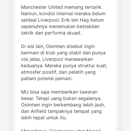
Manchester United memang tertarik.
Namun, kondisi internal mereka belum
seideal Liverpool. Erik ten Hag belum
sepenuhnya menemukan kestabilan
taktik dan performa skuad.
Di sisi lain, Osimhen disebut ingin
bermain di klub yang stabil dan punya
visi jelas. Liverpool menawarkan
keduanya. Mereka punya struktur kuat,
atmosfer positif, dan pelatih yang
paham potensi pemain.
MU bisa saja memberikan tawaran
besar. Tetapi uang bukan segalanya.
Osimhen ingin berkembang lebih jauh,
dan Anfield tampaknya tempat yang
lebih tepat untuk itu.
Menariknya, Galatasaray dan Napoli