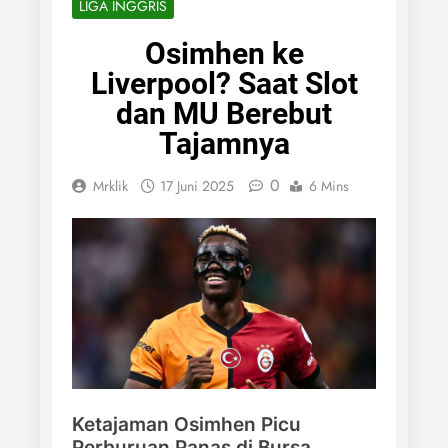
LIGA INGGRIS
Osimhen ke
Liverpool? Saat Slot
dan MU Berebut
Tajamnya
0
Mrklik
17 Juni 2025
6 Mins
Ketajaman Osimhen Picu
Perburuan Panas di Bursa