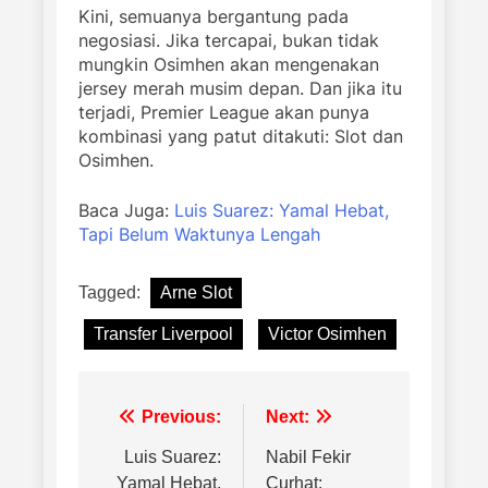
Kini, semuanya bergantung pada
negosiasi. Jika tercapai, bukan tidak
mungkin Osimhen akan mengenakan
jersey merah musim depan. Dan jika itu
terjadi, Premier League akan punya
kombinasi yang patut ditakuti: Slot dan
Osimhen.
Baca Juga:
Luis Suarez: Yamal Hebat,
Tapi Belum Waktunya Lengah
Tagged:
Arne Slot
Transfer Liverpool
Victor Osimhen
Navigasi
Previous:
Next:
pos
Luis Suarez:
Nabil Fekir
Yamal Hebat,
Curhat: