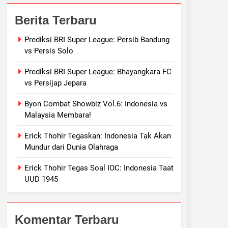
Berita Terbaru
Prediksi BRI Super League: Persib Bandung
vs Persis Solo
Prediksi BRI Super League: Bhayangkara FC
vs Persijap Jepara
Byon Combat Showbiz Vol.6: Indonesia vs
Malaysia Membara!
Erick Thohir Tegaskan: Indonesia Tak Akan
Mundur dari Dunia Olahraga
Erick Thohir Tegas Soal IOC: Indonesia Taat
UUD 1945
Komentar Terbaru