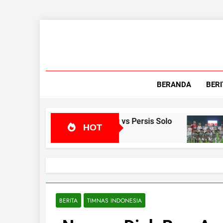
Skip
to
content
Berita B
BERANDA
BERI
Bola, 
Ja
ague: Persib Bandung vs Persis Solo
Prediksi
HOT
26 Oktober
BERITA
TIMNAS INDONESIA