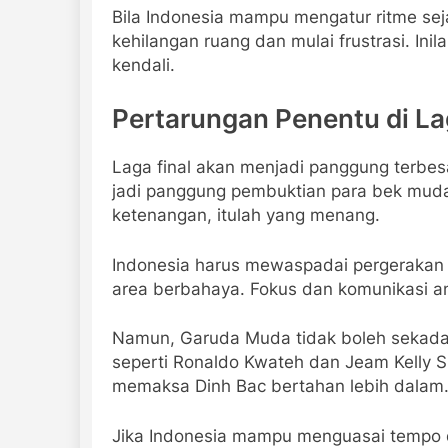
Bila Indonesia mampu mengatur ritme sej
kehilangan ruang dan mulai frustrasi. Inil
kendali.
Pertarungan Penentu di La
Laga final akan menjadi panggung terbesa
jadi panggung pembuktian para bek mud
ketenangan, itulah yang menang.
Indonesia harus mewaspadai pergerakan ta
area berbahaya. Fokus dan komunikasi a
Namun, Garuda Muda tidak boleh sekada
seperti Ronaldo Kwateh dan Jeam Kelly 
memaksa Dinh Bac bertahan lebih dalam
Jika Indonesia mampu menguasai tempo 