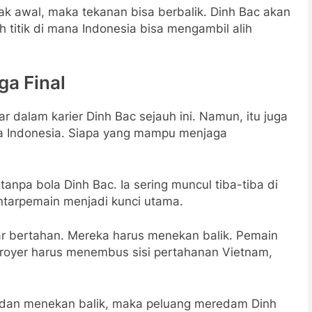
ak awal, maka tekanan bisa berbalik. Dinh Bac akan
ah titik di mana Indonesia bisa mengambil alih
ga Final
r dalam karier Dinh Bac sejauh ini. Namun, itu juga
a Indonesia. Siapa yang mampu menjaga
npa bola Dinh Bac. Ia sering muncul tiba-tiba di
ntarpemain menjadi kunci utama.
r bertahan. Mereka harus menekan balik. Pemain
Sroyer harus menembus sisi pertahanan Vietnam,
.
dan menekan balik, maka peluang meredam Dinh