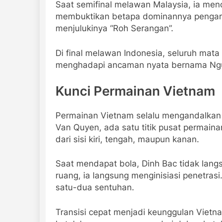
Saat semifinal melawan Malaysia, ia mencet
membuktikan betapa dominannya pengaru
menjulukinya “Roh Serangan”.
Di final melawan Indonesia, seluruh mat
menghadapi ancaman nyata bernama Ng
Kunci Permainan Vietnam
Permainan Vietnam selalu mengandalkan 
Van Quyen, ada satu titik pusat permainan
dari sisi kiri, tengah, maupun kanan.
Saat mendapat bola, Dinh Bac tidak langs
ruang, ia langsung menginisiasi penetras
satu-dua sentuhan.
Transisi cepat menjadi keunggulan Vietna