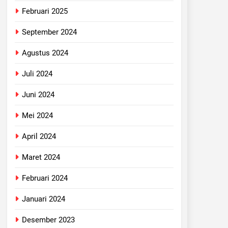
Februari 2025
September 2024
Agustus 2024
Juli 2024
Juni 2024
Mei 2024
April 2024
Maret 2024
Februari 2024
Januari 2024
Desember 2023