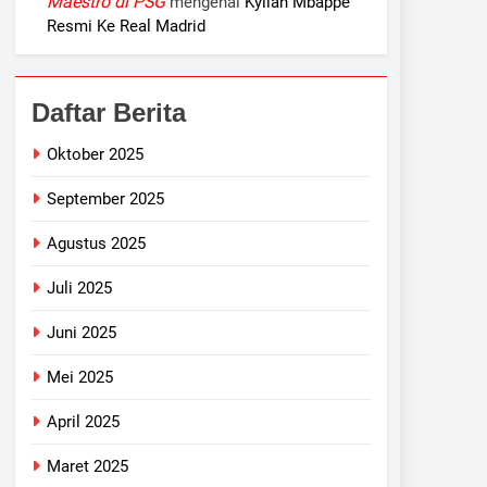
Maestro di PSG
mengenai
Kylian Mbappe
Resmi Ke Real Madrid
Daftar Berita
Oktober 2025
September 2025
Agustus 2025
Juli 2025
Juni 2025
Mei 2025
April 2025
Maret 2025