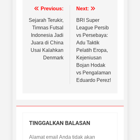
Navigasi
Previous:
Next:
pos
Sejarah Terukir,
BRI Super
Timnas Futsal
League Persib
Indonesia Jadi
vs Persebaya:
Juara di China
Adu Taktik
Usai Kalahkan
Pelatih Eropa,
Denmark
Kejeniusan
Bojan Hodak
vs Pengalaman
Eduardo Perez!
TINGGALKAN BALASAN
Alamat email Anda tidak akan