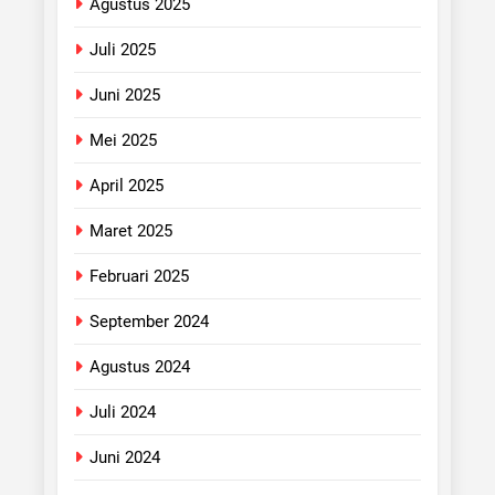
Agustus 2025
Juli 2025
Juni 2025
Mei 2025
April 2025
Maret 2025
Februari 2025
September 2024
Agustus 2024
Juli 2024
Juni 2024