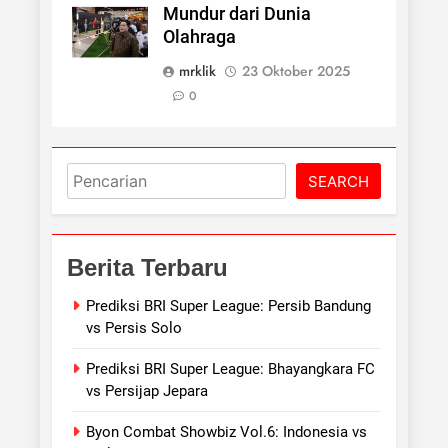
Mundur dari Dunia
Olahraga
mrklik
23 Oktober 2025
0
Cari
SEARCH
Berita Terbaru
Prediksi BRI Super League: Persib Bandung
vs Persis Solo
Prediksi BRI Super League: Bhayangkara FC
vs Persijap Jepara
Byon Combat Showbiz Vol.6: Indonesia vs