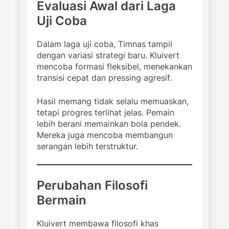
Evaluasi Awal dari Laga
Uji Coba
Dalam laga uji coba, Timnas tampil
dengan variasi strategi baru. Kluivert
mencoba formasi fleksibel, menekankan
transisi cepat dan pressing agresif.
Hasil memang tidak selalu memuaskan,
tetapi progres terlihat jelas. Pemain
lebih berani memainkan bola pendek.
Mereka juga mencoba membangun
serangan lebih terstruktur.
Perubahan Filosofi
Bermain
Kluivert membawa filosofi khas