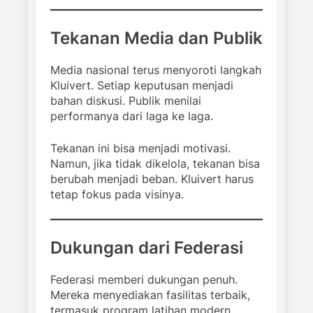
Tekanan Media dan Publik
Media nasional terus menyoroti langkah
Kluivert. Setiap keputusan menjadi
bahan diskusi. Publik menilai
performanya dari laga ke laga.
Tekanan ini bisa menjadi motivasi.
Namun, jika tidak dikelola, tekanan bisa
berubah menjadi beban. Kluivert harus
tetap fokus pada visinya.
Dukungan dari Federasi
Federasi memberi dukungan penuh.
Mereka menyediakan fasilitas terbaik,
termasuk program latihan modern.