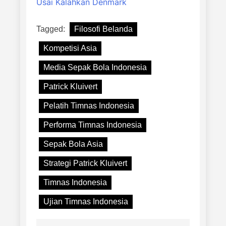
Usai Kalahkan Denmark
Tagged:
Filosofi Belanda
Kompetisi Asia
Media Sepak Bola Indonesia
Patrick Kluivert
Pelatih Timnas Indonesia
Performa Timnas Indonesia
Sepak Bola Asia
Strategi Patrick Kluivert
Timnas Indonesia
Ujian Timnas Indonesia