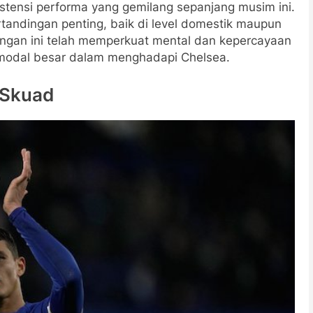
stensi performa yang gemilang sepanjang musim ini.
andingan penting, baik di level domestik maupun
ngan ini telah memperkuat mental dan kepercayaan
i modal besar dalam menghadapi Chelsea.
 Skuad