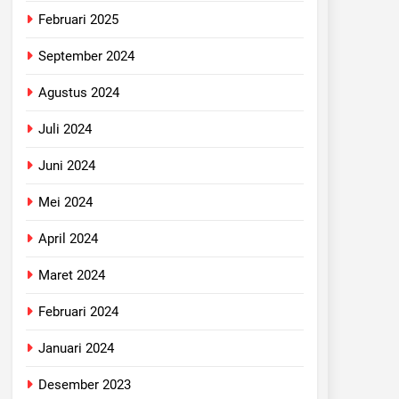
Februari 2025
September 2024
Agustus 2024
Juli 2024
Juni 2024
Mei 2024
April 2024
Maret 2024
Februari 2024
Januari 2024
Desember 2023