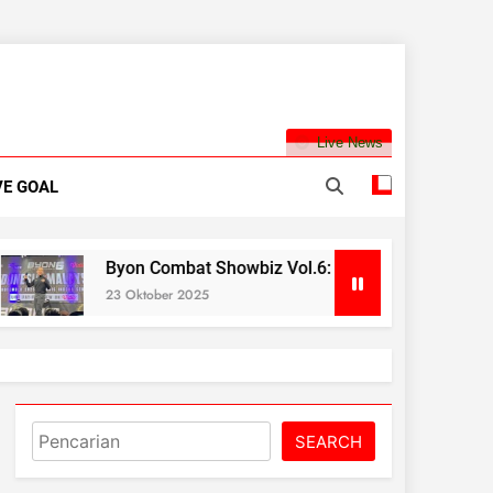
Live News
ta Bola Hari Ini,
Bola Hari Ini, Liga Bola, Bola Live Skor , Klasemen
VE GOAL
yol, Liga Belanda, Liga Perancis, Liga Italia, Liga
a, Skor Live Bola
e Dengan Livescore.
a Bola
Showbiz Vol.6: Indonesia vs Malaysia Membara!
Cari
SEARCH