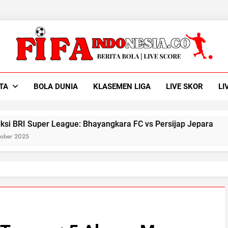
FifaIndonesia.co – Beri
ola Hari Ini Lengkap Dengan Jadwal Pertandingan Bola Live Skor 
TA
BOLA DUNIA
KLASEMEN LIGA
LIVE SKOR
LI
Liga Indonesia, Liga Champion, Liga Inggris, Liga Arab, Liga Span
dwal Pertandingan Bol
Jerman, Berita Liga Sepakbola Terupdat
Hari Ini, Lig
yangkara FC vs Persijap Jepara
Byon Combat 
23 Oktober 2025