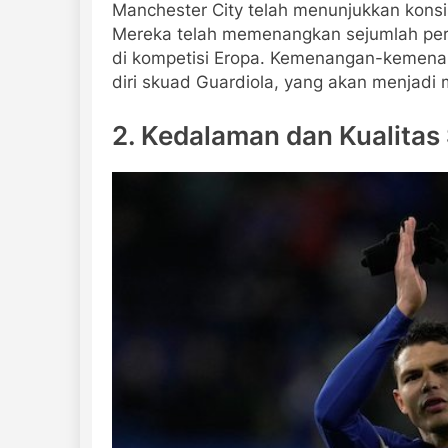
Manchester City telah menunjukkan konsi
Mereka telah memenangkan sejumlah pert
di kompetisi Eropa. Kemenangan-kemena
diri skuad Guardiola, yang akan menjad
2. Kedalaman dan Kualitas