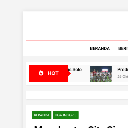
Skip
to
content
Berita B
BERANDA
BERI
Bola, 
Ja
s Persis Solo
Prediksi BRI Super League: Bha
HOT
26 Oktober 2025
BERANDA
LIGA INGGRIS