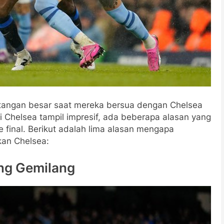
tangan besar saat mereka bersua dengan Chelsea
 Chelsea tampil impresif, ada beberapa alasan yang
 final. Berikut adalah lima alasan mengapa
kan Chelsea:
ang Gemilang