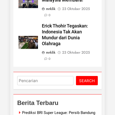
Malaysia Membara!
mrklik
23 Oktober 2025
0
Erick Thohir Tegaskan:
Indonesia Tak Akan
Mundur dari Dunia
Olahraga
mrklik
23 Oktober 2025
0
Cari
SEARCH
Berita Terbaru
Prediksi BRI Super League: Persib Bandung