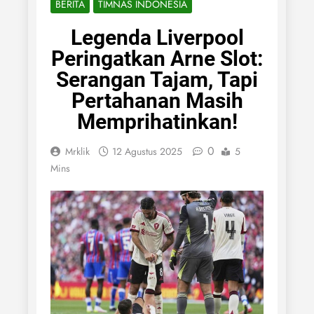
BERITA
TIMNAS INDONESIA
Legenda Liverpool
Peringatkan Arne Slot:
Serangan Tajam, Tapi
Pertahanan Masih
Memprihatinkan!
0
Mrklik
12 Agustus 2025
5
Mins