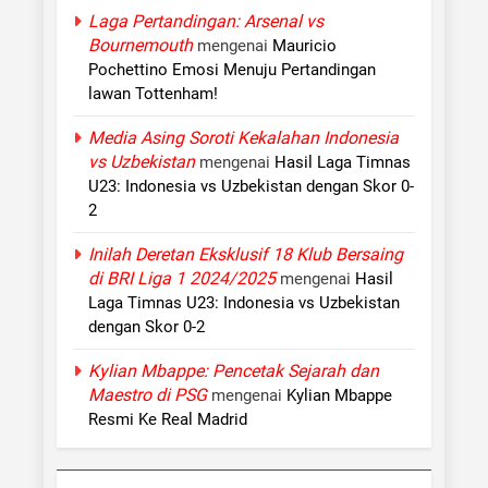
Laga Pertandingan: Arsenal vs
Bournemouth
mengenai
Mauricio
Pochettino Emosi Menuju Pertandingan
lawan Tottenham!
Media Asing Soroti Kekalahan Indonesia
vs Uzbekistan
mengenai
Hasil Laga Timnas
U23: Indonesia vs Uzbekistan dengan Skor 0-
2
Inilah Deretan Eksklusif 18 Klub Bersaing
di BRI Liga 1 2024/2025
mengenai
Hasil
Laga Timnas U23: Indonesia vs Uzbekistan
dengan Skor 0-2
Kylian Mbappe: Pencetak Sejarah dan
Maestro di PSG
mengenai
Kylian Mbappe
Resmi Ke Real Madrid