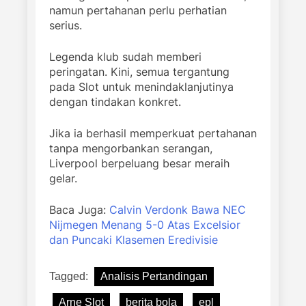
namun pertahanan perlu perhatian
serius.
Legenda klub sudah memberi
peringatan. Kini, semua tergantung
pada Slot untuk menindaklanjutinya
dengan tindakan konkret.
Jika ia berhasil memperkuat pertahanan
tanpa mengorbankan serangan,
Liverpool berpeluang besar meraih
gelar.
Baca Juga:
Calvin Verdonk Bawa NEC
Nijmegen Menang 5-0 Atas Excelsior
dan Puncaki Klasemen Eredivisie
Tagged:
Analisis Pertandingan
Arne Slot
berita bola
epl