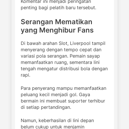
Komentar ini menjadi peringatan
penting bagi pelatih baru tersebut.
Serangan Mematikan
yang Menghibur Fans
Di bawah arahan Slot, Liverpool tampil
menyerang dengan tempo cepat dan
variasi pola serangan. Pemain sayap
memanfaatkan ruang, sementara lini
tengah mengatur distribusi bola dengan
rapi.
Para penyerang mampu memanfaatkan
peluang kecil menjadi gol. Gaya
bermain ini membuat suporter terhibur
di setiap pertandingan.
Namun, keberhasilan di lini depan
belum cukup untuk menjamin