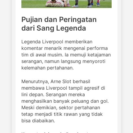
Pujian dan Peringatan
dari Sang Legenda
Legenda Liverpool memberikan
komentar menarik mengenai performa
tim di awal musim. Ia memuji ketajaman
serangan, namun langsung menyoroti
kelemahan pertahanan.
Menurutnya, Arne Slot berhasil
membawa Liverpool tampil agresif di
lini depan. Serangan mereka
menghasilkan banyak peluang dan gol.
Meski demikian, sektor pertahanan
tetap menjadi titik rawan yang tidak
bisa diabaikan.