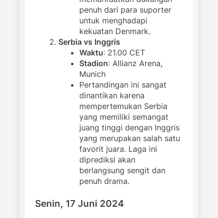
penuh dari para suporter
untuk menghadapi
kekuatan Denmark.
Serbia vs Inggris
Waktu
: 21.00 CET
Stadion
: Allianz Arena,
Munich
Pertandingan ini sangat
dinantikan karena
mempertemukan Serbia
yang memiliki semangat
juang tinggi dengan Inggris
yang merupakan salah satu
favorit juara. Laga ini
diprediksi akan
berlangsung sengit dan
penuh drama.
Senin, 17 Juni 2024