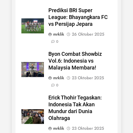
Prediksi BRI Super
League: Bhayangkara FC
vs Persijap Jepara
mrklik
26 Oktober 2025
0
Byon Combat Showbiz
Vol.6: Indonesia vs
Malaysia Membara!
mrklik
23 Oktober 2025
0
Erick Thohir Tegaskan:
Indonesia Tak Akan
Mundur dari Dunia
Olahraga
mrklik
23 Oktober 2025