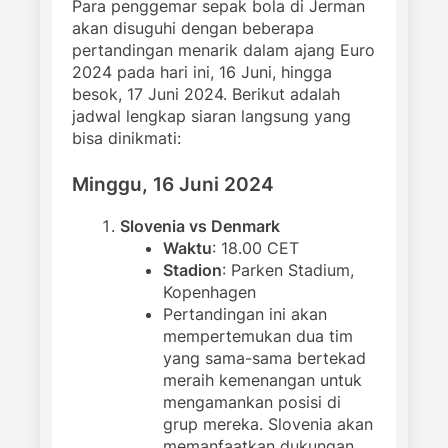
Para penggemar sepak bola di Jerman
akan disuguhi dengan beberapa
pertandingan menarik dalam ajang Euro
2024 pada hari ini, 16 Juni, hingga
besok, 17 Juni 2024. Berikut adalah
jadwal lengkap siaran langsung yang
bisa dinikmati:
Minggu, 16 Juni 2024
Slovenia vs Denmark
Waktu
: 18.00 CET
Stadion
: Parken Stadium,
Kopenhagen
Pertandingan ini akan
mempertemukan dua tim
yang sama-sama bertekad
meraih kemenangan untuk
mengamankan posisi di
grup mereka. Slovenia akan
memanfaatkan dukungan