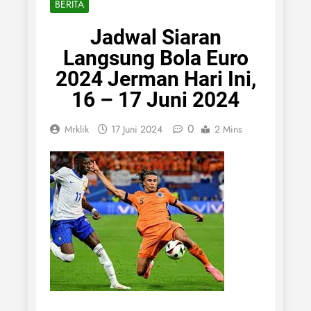
BERITA
Jadwal Siaran
Langsung Bola Euro
2024 Jerman Hari Ini,
16 – 17 Juni 2024
0
Mrklik
17 Juni 2024
2 Mins