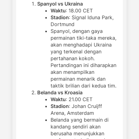
Spanyol vs Ukraina
Waktu
: 18.00 CET
Stadion
: Signal Iduna Park,
Dortmund
Spanyol, dengan gaya
permainan tiki-taka mereka,
akan menghadapi Ukraina
yang terkenal dengan
pertahanan kokoh.
Pertandingan ini diharapkan
akan menampilkan
permainan menarik dan
taktik brilian dari kedua tim.
Belanda vs Kroasia
Waktu
: 21.00 CET
Stadion
: Johan Cruijff
Arena, Amsterdam
Belanda yang bermain di
kandang sendiri akan
berusaha menunjukkan