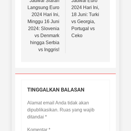
pos
Jadwal Siaran
Jadwal Euro
Langsung Euro
2024 Hari Ini,
2024 Hari Ini,
18 Juni: Turki
Minggu 16 Juni
vs Georgia,
2024: Slovenia
Portugal vs
vs Denmark
Ceko
hingga Serbia
vs Inggris!
TINGGALKAN BALASAN
Alamat email Anda tidak akan
dipublikasikan.
Ruas yang wajib
ditandai
*
Komentar
*