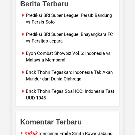
Berita Terbaru
Prediksi BRI Super League: Persib Bandung
vs Persis Solo
Prediksi BRI Super League: Bhayangkara FC
vs Persijap Jepara
Byon Combat Showbiz Vol.6: Indonesia vs
Malaysia Membara!
Erick Thohir Tegaskan: Indonesia Tak Akan
Mundur dari Dunia Olahraga
Erick Thohir Tegas Soal IOC: Indonesia Taat
UUD 1945
Komentar Terbaru
mrklik
mengenai
Emile Smith Rowe Gabung