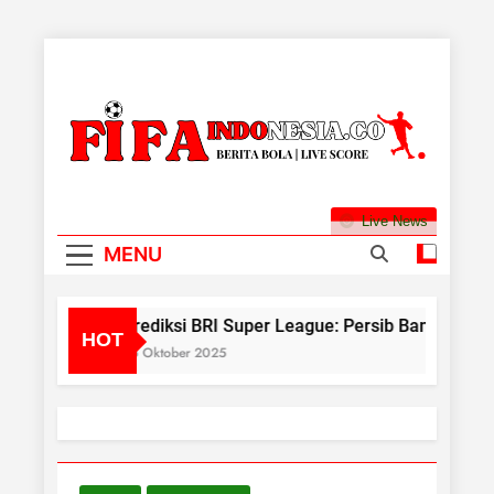
Skip
to
content
FifaIndonesia.co –
Berita Bola Hari Ini Lengkap Dengan Jadwal
Live News
Berita Bola Hari
Pertandingan Bola Live Skor Bola Hari Ini, Liga
MENU
Bola, Bola Live Skor , Klasemen Bola, Liga
Ini, Jadwal
Indonesia, Liga Champion, Liga Inggris, Liga
Arab, Liga Spanyol, Liga Belanda, Liga Perancis,
Pertandingan
Prediksi BRI Super League: Persib Bandung vs P
HOT
Liga Italia, Liga Jerman, Berita Liga Sepakbola
26 Oktober 2025
Bola, Skor Live
Terupdate Dengan Livescore.
Bola Hari Ini, Liga
Bola