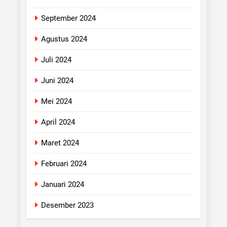
September 2024
Agustus 2024
Juli 2024
Juni 2024
Mei 2024
April 2024
Maret 2024
Februari 2024
Januari 2024
Desember 2023