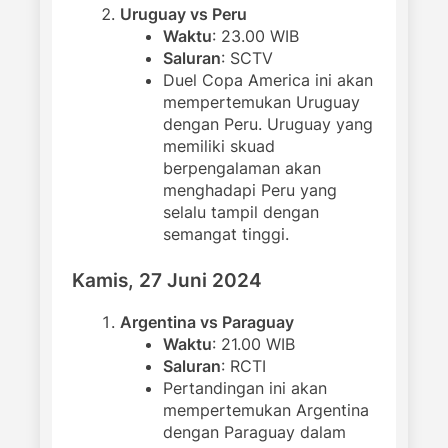
Uruguay vs Peru
Waktu
: 23.00 WIB
Saluran
: SCTV
Duel Copa America ini akan
mempertemukan Uruguay
dengan Peru. Uruguay yang
memiliki skuad
berpengalaman akan
menghadapi Peru yang
selalu tampil dengan
semangat tinggi.
Kamis, 27 Juni 2024
Argentina vs Paraguay
Waktu
: 21.00 WIB
Saluran
: RCTI
Pertandingan ini akan
mempertemukan Argentina
dengan Paraguay dalam