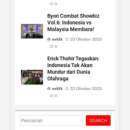
0
Byon Combat Showbiz
Vol.6: Indonesia vs
Malaysia Membara!
mrklik
23 Oktober 2025
0
Erick Thohir Tegaskan:
Indonesia Tak Akan
Mundur dari Dunia
Olahraga
mrklik
23 Oktober 2025
0
Cari
SEARCH