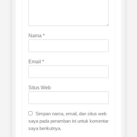
Nama
*
Email
*
Situs Web
Simpan nama, email, dan situs web
saya pada peramban ini untuk komentar
saya berikutnya.