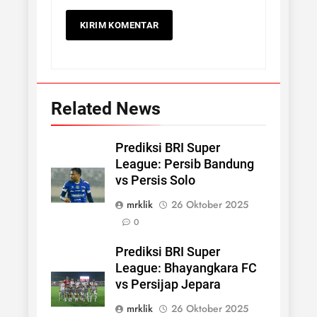
Related News
Prediksi BRI Super
League: Persib Bandung
vs Persis Solo
mrklik
26 Oktober 2025
0
Prediksi BRI Super
League: Bhayangkara FC
vs Persijap Jepara
mrklik
26 Oktober 2025