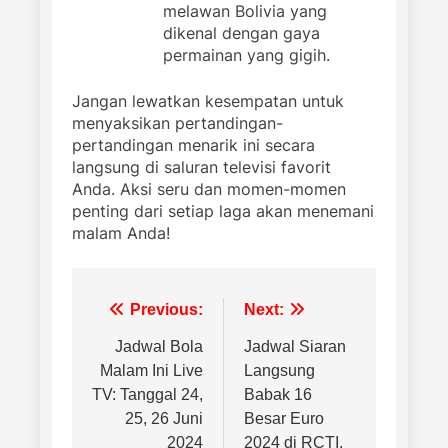
melawan Bolivia yang
dikenal dengan gaya
permainan yang gigih.
Jangan lewatkan kesempatan untuk
menyaksikan pertandingan-
pertandingan menarik ini secara
langsung di saluran televisi favorit
Anda. Aksi seru dan momen-momen
penting dari setiap laga akan menemani
malam Anda!
Navigasi
Previous:
Next:
pos
Jadwal Bola
Jadwal Siaran
Malam Ini Live
Langsung
TV: Tanggal 24,
Babak 16
25, 26 Juni
Besar Euro
2024
2024 di RCTI,