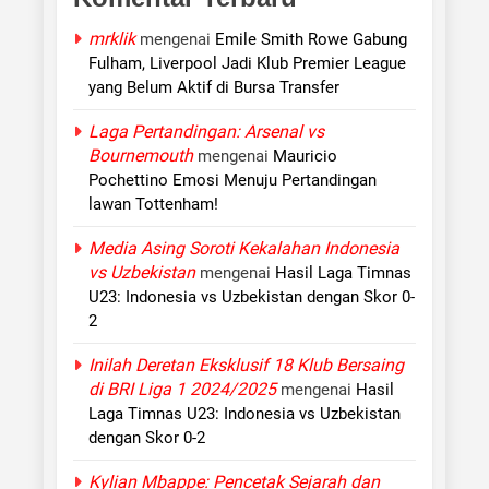
mrklik
mengenai
Emile Smith Rowe Gabung
Fulham, Liverpool Jadi Klub Premier League
yang Belum Aktif di Bursa Transfer
Laga Pertandingan: Arsenal vs
Bournemouth
mengenai
Mauricio
Pochettino Emosi Menuju Pertandingan
lawan Tottenham!
Media Asing Soroti Kekalahan Indonesia
vs Uzbekistan
mengenai
Hasil Laga Timnas
U23: Indonesia vs Uzbekistan dengan Skor 0-
2
Inilah Deretan Eksklusif 18 Klub Bersaing
di BRI Liga 1 2024/2025
mengenai
Hasil
Laga Timnas U23: Indonesia vs Uzbekistan
dengan Skor 0-2
Kylian Mbappe: Pencetak Sejarah dan