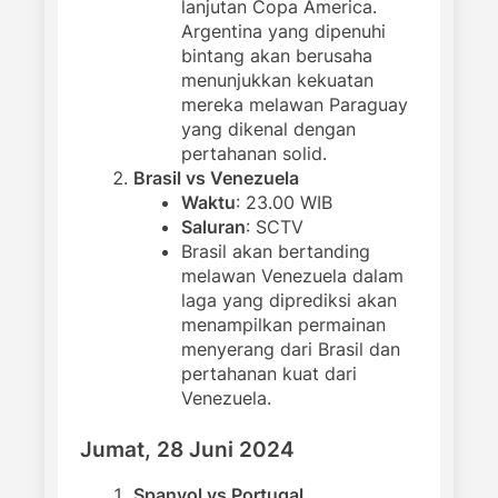
lanjutan Copa America.
Argentina yang dipenuhi
bintang akan berusaha
menunjukkan kekuatan
mereka melawan Paraguay
yang dikenal dengan
pertahanan solid.
Brasil vs Venezuela
Waktu
: 23.00 WIB
Saluran
: SCTV
Brasil akan bertanding
melawan Venezuela dalam
laga yang diprediksi akan
menampilkan permainan
menyerang dari Brasil dan
pertahanan kuat dari
Venezuela.
Jumat, 28 Juni 2024
Spanyol vs Portugal