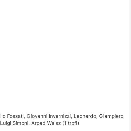
lio Fossati, Giovanni Invernizzi, Leonardo, Giampiero
uigi Simoni, Arpad Weisz (1 trofi)