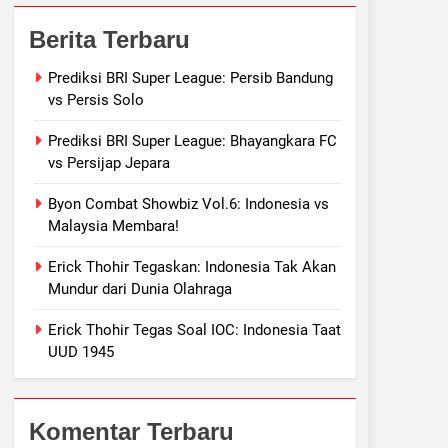
Berita Terbaru
Prediksi BRI Super League: Persib Bandung
vs Persis Solo
Prediksi BRI Super League: Bhayangkara FC
vs Persijap Jepara
Byon Combat Showbiz Vol.6: Indonesia vs
Malaysia Membara!
Erick Thohir Tegaskan: Indonesia Tak Akan
Mundur dari Dunia Olahraga
Erick Thohir Tegas Soal IOC: Indonesia Taat
UUD 1945
Komentar Terbaru