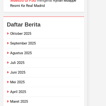
Maestro di PSG
mengenai
Kylian Mbappe
Resmi Ke Real Madrid
Daftar Berita
Oktober 2025
September 2025
Agustus 2025
Juli 2025
Juni 2025
Mei 2025
April 2025
Maret 2025