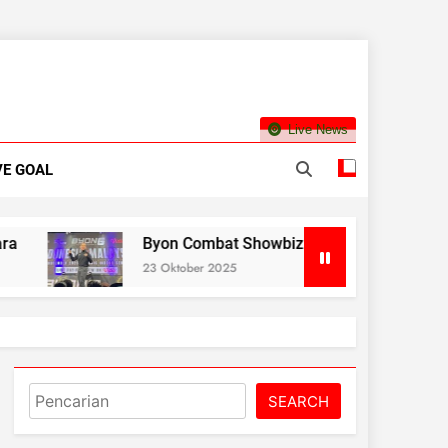
Live News
ta Bola Hari Ini,
Bola Hari Ini, Liga Bola, Bola Live Skor , Klasemen
VE GOAL
yol, Liga Belanda, Liga Perancis, Liga Italia, Liga
a, Skor Live Bola
e Dengan Livescore.
a Bola
Byon Combat Showbiz Vol.6: Indonesia vs Malaysia Me
23 Oktober 2025
Cari
SEARCH