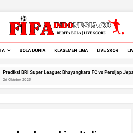
FifaIndonesia.co – Beri
ola Hari Ini Lengkap Dengan Jadwal Pertandingan Bola Live Skor 
TA
BOLA DUNIA
KLASEMEN LIGA
LIVE SKOR
LI
Liga Indonesia, Liga Champion, Liga Inggris, Liga Arab, Liga Span
dwal Pertandingan Bol
Jerman, Berita Liga Sepakbola Terupdat
Hari Ini, Lig
I Super League: Bhayangkara FC vs Persijap Jepara
5