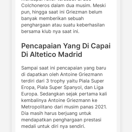
Colchoneros dalam dua musim. Meski
pun, hingga saat ini Griezman belum
banyak memberikan sebuah
penghargaan atau suatu keberhasilan
bersama klub nya saat ini.
Pencapaian Yang Di Capai
Di Altetico Madrid
Sampai saat ini pencapaian yang baru
di dapatkan oleh Antoine Griezmann
terdiri dari 3 trophy yaitu Piala Super
Eropa, Piala Super Spanyol, dan Liga
Europa. Sedangkan sejak pertama kali
kembalinya Antoine Griezmann ke
Metropolitano dari musim panas 2021.
Dia masih harus berjuang untuk
mendapatkan penghargaan prestasi
medali untuk diri nya sendiri.