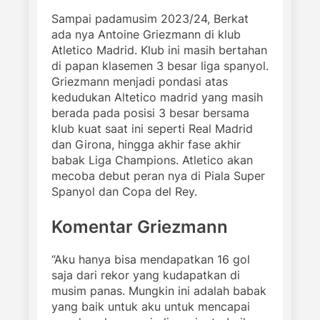
Sampai padamusim 2023/24, Berkat
ada nya Antoine Griezmann di klub
Atletico Madrid. Klub ini masih bertahan
di papan klasemen 3 besar liga spanyol.
Griezmann menjadi pondasi atas
kedudukan Altetico madrid yang masih
berada pada posisi 3 besar bersama
klub kuat saat ini seperti Real Madrid
dan Girona, hingga akhir fase akhir
babak Liga Champions. Atletico akan
mecoba debut peran nya di Piala Super
Spanyol dan Copa del Rey.
Komentar Griezmann
“Aku hanya bisa mendapatkan 16 gol
saja dari rekor yang kudapatkan di
musim panas. Mungkin ini adalah babak
yang baik untuk aku untuk mencapai