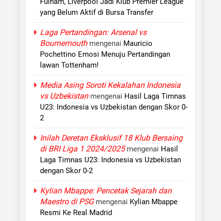
Fulham, Liverpool Jadi Klub Premier League
yang Belum Aktif di Bursa Transfer
Laga Pertandingan: Arsenal vs
Bournemouth
mengenai
Mauricio
Pochettino Emosi Menuju Pertandingan
lawan Tottenham!
Media Asing Soroti Kekalahan Indonesia
vs Uzbekistan
mengenai
Hasil Laga Timnas
U23: Indonesia vs Uzbekistan dengan Skor 0-
2
Inilah Deretan Eksklusif 18 Klub Bersaing
di BRI Liga 1 2024/2025
mengenai
Hasil
Laga Timnas U23: Indonesia vs Uzbekistan
dengan Skor 0-2
Kylian Mbappe: Pencetak Sejarah dan
Maestro di PSG
mengenai
Kylian Mbappe
Resmi Ke Real Madrid