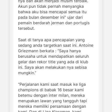
nya dan akan menjadi musim terbaik.
Akun pun tidak pernah menyangka
bahwa aku bisa mencapai semua itu
pada bulan desember ini” ujar dari
pemain berdarah jerman dan portugis
tersebut.
Saat di tanya apa pencapaian yang
sedang anda targetkan saat ini. Antoine
Griezmann berkata : “Saya hanya
berusaha untuk mendapatkan seluruh
gelar dan rekor title yang ada di klub
ini. Saya akan melakukan nya sebisa
mungkin.”
“Perjalanan kami saat masuk ke liga
champions di babak 16 besar kami
betemu dengan inter milan, mereka
merupakan lawan yang tangguh tapi
mereka memiliki persamaan dengan
kami. Dan di Liga Klasemen, kami