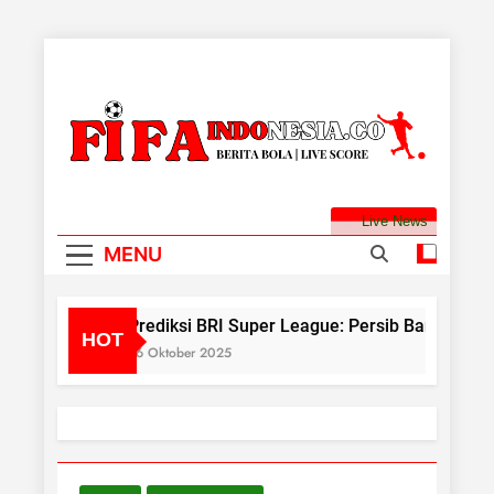
Skip
to
content
FifaIndonesia.co –
Berita Bola Hari Ini Lengkap Dengan Jadwal
Live News
Berita Bola Hari
Pertandingan Bola Live Skor Bola Hari Ini, Liga
MENU
Bola, Bola Live Skor , Klasemen Bola, Liga
Ini, Jadwal
Indonesia, Liga Champion, Liga Inggris, Liga
Arab, Liga Spanyol, Liga Belanda, Liga Perancis,
Pertandingan
Prediksi BRI Super League: Persib Bandung vs P
HOT
Liga Italia, Liga Jerman, Berita Liga Sepakbola
26 Oktober 2025
Bola, Skor Live
Terupdate Dengan Livescore.
Bola Hari Ini, Liga
Bola