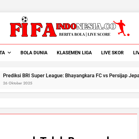
FifaIndonesia.co – Beri
ola Hari Ini Lengkap Dengan Jadwal Pertandingan Bola Live Skor 
TA
BOLA DUNIA
KLASEMEN LIGA
LIVE SKOR
LI
Liga Indonesia, Liga Champion, Liga Inggris, Liga Arab, Liga Span
dwal Pertandingan Bol
Jerman, Berita Liga Sepakbola Terupdat
Hari Ini, Lig
I Super League: Bhayangkara FC vs Persijap Jepara
5