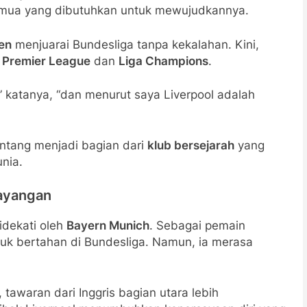
semua yang dibutuhkan untuk mewujudkannya.
en
menjuarai Bundesliga tanpa kekalahan. Kini,
i
Premier League
dan
Liga Champions
.
k,” katanya, “dan menurut saya Liverpool adalah
tentang menjadi bagian dari
klub bersejarah
yang
unia.
Bayangan
idekati oleh
Bayern Munich
. Sebagai pemain
uk bertahan di Bundesliga. Namun, ia merasa
awaran dari Inggris bagian utara lebih