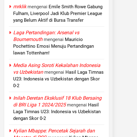
mrklik
mengenai
Emile Smith Rowe Gabung
Fulham, Liverpool Jadi Klub Premier League
yang Belum Aktif di Bursa Transfer
Laga Pertandingan: Arsenal vs
Bournemouth
mengenai
Mauricio
Pochettino Emosi Menuju Pertandingan
lawan Tottenham!
Media Asing Soroti Kekalahan Indonesia
vs Uzbekistan
mengenai
Hasil Laga Timnas
U23: Indonesia vs Uzbekistan dengan Skor
0-2
Inilah Deretan Eksklusif 18 Klub Bersaing
di BRI Liga 1 2024/2025
mengenai
Hasil
Laga Timnas U23: Indonesia vs Uzbekistan
dengan Skor 0-2
Kylian Mbappe: Pencetak Sejarah dan