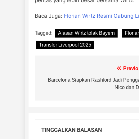
pentas yang lebih besar bersama Wirtz.
Baca Juga:
Florian Wirtz Resmi Gabung L
Tagged:
Alasan Wirtz tolak Bayern
Floria
Transfer Liverpool 2025
Navigasi
Previo
pos
Barcelona Siapkan Rashford Jadi Pengga
Nico dan D
TINGGALKAN BALASAN