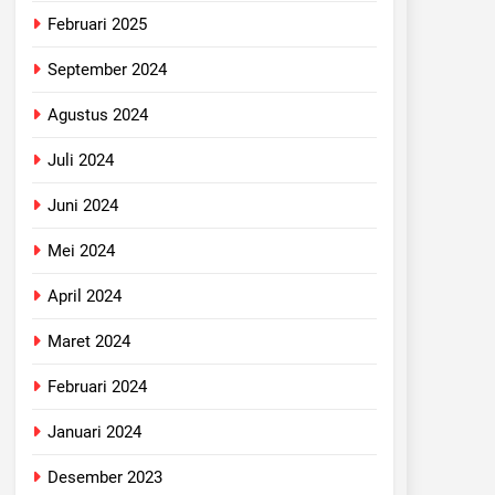
Februari 2025
September 2024
Agustus 2024
Juli 2024
Juni 2024
Mei 2024
April 2024
Maret 2024
Februari 2024
Januari 2024
Desember 2023