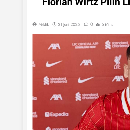
Florian Wirtz Pilih 
0
Mrklik
21 Juni 2025
6 Mins