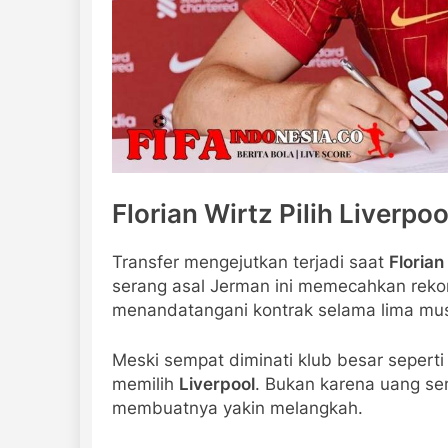
Florian Wirtz Pilih Liverpoo
Transfer mengejutkan terjadi saat
Florian
serang asal Jerman ini memecahkan rekor
menandatangani kontrak selama lima mu
Meski sempat diminati klub besar sepert
memilih
Liverpool
. Bukan karena uang sem
membuatnya yakin melangkah.