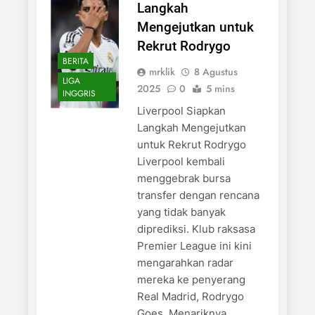
Langkah
Mengejutkan untuk
Rekrut Rodrygo
BERITA
mrklik
8 Agustus
LIGA
2025
0
5 mins
INGGRIS
Liverpool Siapkan
Langkah Mengejutkan
untuk Rekrut Rodrygo
Liverpool kembali
menggebrak bursa
transfer dengan rencana
yang tidak banyak
diprediksi. Klub raksasa
Premier League ini kini
mengarahkan radar
mereka ke penyerang
Real Madrid, Rodrygo
Goes. Menariknya,