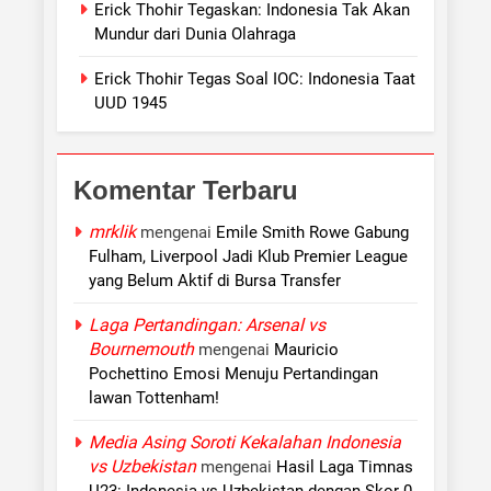
Erick Thohir Tegaskan: Indonesia Tak Akan
Mundur dari Dunia Olahraga
Erick Thohir Tegas Soal IOC: Indonesia Taat
UUD 1945
Komentar Terbaru
mrklik
mengenai
Emile Smith Rowe Gabung
Fulham, Liverpool Jadi Klub Premier League
yang Belum Aktif di Bursa Transfer
Laga Pertandingan: Arsenal vs
Bournemouth
mengenai
Mauricio
Pochettino Emosi Menuju Pertandingan
lawan Tottenham!
Media Asing Soroti Kekalahan Indonesia
vs Uzbekistan
mengenai
Hasil Laga Timnas