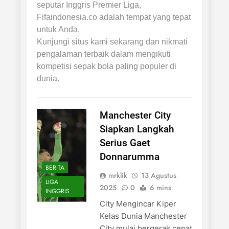
seputar Inggris Premier Liga,
Fifaindonesia.co adalah tempat yang tepat
untuk Anda.
Kunjungi situs kami sekarang dan nikmati
pengalaman terbaik dalam mengikuti
kompetisi sepak bola paling populer di
dunia.
Manchester City
Siapkan Langkah
Serius Gaet
Donnarumma
BERITA
mrklik
13 Agustus
LIGA
2025
0
6 mins
INGGRIS
City Mengincar Kiper
Kelas Dunia Manchester
City mulai bergerak cepat