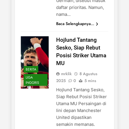
Germain, disebut masuk
daftar prioritas. Namun,
nama…
Baca Selengkapnya...
Hojlund Tantang
Sesko, Siap Rebut
Posisi Striker Utama
MU
BERITA
mrklik
8 Agustus
LIGA
2025
0
5 mins
INGGRIS
Hojlund Tantang Sesko,
Siap Rebut Posisi Striker
Utama MU Persaingan di
lini depan Manchester
United dipastikan
semakin memanas.