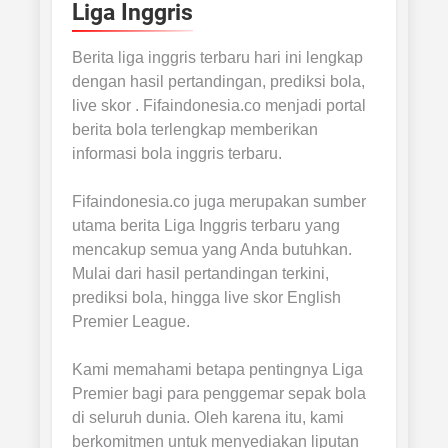
Liga Inggris
Berita liga inggris terbaru hari ini lengkap
dengan hasil pertandingan, prediksi bola,
live skor . Fifaindonesia.co menjadi portal
berita bola terlengkap memberikan
informasi bola inggris terbaru.
Fifaindonesia.co juga merupakan sumber
utama berita Liga Inggris terbaru yang
mencakup semua yang Anda butuhkan.
Mulai dari hasil pertandingan terkini,
prediksi bola, hingga live skor English
Premier League.
Kami memahami betapa pentingnya Liga
Premier bagi para penggemar sepak bola
di seluruh dunia. Oleh karena itu, kami
berkomitmen untuk menyediakan liputan