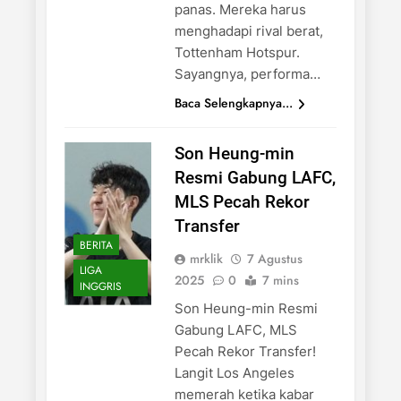
panas. Mereka harus
menghadapi rival berat,
Tottenham Hotspur.
Sayangnya, performa…
Baca Selengkapnya...
Son Heung-min
Resmi Gabung LAFC,
MLS Pecah Rekor
Transfer
BERITA
mrklik
7 Agustus
LIGA
2025
0
7 mins
INGGRIS
Son Heung-min Resmi
Gabung LAFC, MLS
Pecah Rekor Transfer!
Langit Los Angeles
memerah ketika kabar