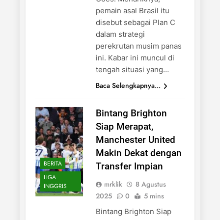
pemain asal Brasil itu
disebut sebagai Plan C
dalam strategi
perekrutan musim panas
ini. Kabar ini muncul di
tengah situasi yang…
Baca Selengkapnya...
Bintang Brighton
Siap Merapat,
Manchester United
Makin Dekat dengan
BERITA
Transfer Impian
LIGA
mrklik
8 Agustus
INGGRIS
2025
0
5 mins
Bintang Brighton Siap