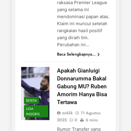
raksasa Premier League
yang selama ini
mendominasi papan atas.
Klaim ini muncul setelah
rangkaian hasil positif
yang diraih tim.
Perubahan ini…
Baca Selengkapnya...
Apakah Gianluigi
Donnarumma Bakal
Gabung MU? Ruben
Amorim Hanya Bisa
BERITA
Tertawa
LIGA
mrklik
11 Agustus
INGGRIS
2025
0
6 mins
Rumor Transfer yang