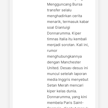
Mengguncang Bursa
transfer selalu
menghadirkan cerita
menarik, termasuk kabar
soal Gianluigi
Donnarumma. Kiper
timnas Italia itu kembali
menjadi sorotan. Kali ini,
rumor
menghubungkannya
dengan Manchester
United. Desas-desus ini
muncul setelah laporan
media Inggris menyebut
Setan Merah mencari
kiper kelas dunia.
Donnarumma, yang kini
membela Paris Saint-