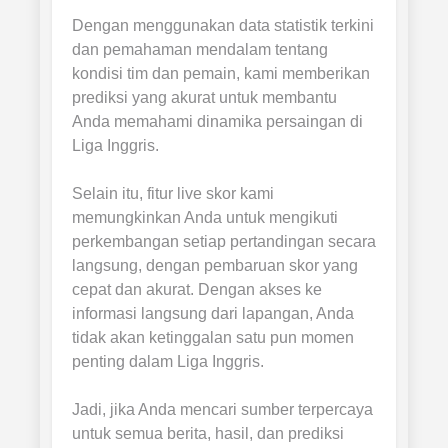
Dengan menggunakan data statistik terkini
dan pemahaman mendalam tentang
kondisi tim dan pemain, kami memberikan
prediksi yang akurat untuk membantu
Anda memahami dinamika persaingan di
Liga Inggris.
Selain itu, fitur live skor kami
memungkinkan Anda untuk mengikuti
perkembangan setiap pertandingan secara
langsung, dengan pembaruan skor yang
cepat dan akurat. Dengan akses ke
informasi langsung dari lapangan, Anda
tidak akan ketinggalan satu pun momen
penting dalam Liga Inggris.
Jadi, jika Anda mencari sumber terpercaya
untuk semua berita, hasil, dan prediksi