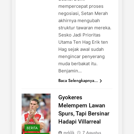
mempercepat proses
negosiasi, Setan Merah
akhirnya mengubah
struktur tawaran mereka.
Sesko Jadi Prioritas
Utama Ten Hag Erik ten
Hag sejak awal sudah
mengincar penyerang
muda berbakat itu.
Benjamin…
Baca Selengkapnya...
Gyokeres
Melempem Lawan
Spurs, Tapi Bersinar
Hadapi Villarreal
BERITA
mrklik
7 Agustus