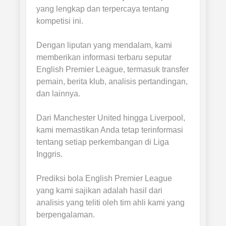
yang lengkap dan terpercaya tentang
kompetisi ini.
Dengan liputan yang mendalam, kami
memberikan informasi terbaru seputar
English Premier League, termasuk transfer
pemain, berita klub, analisis pertandingan,
dan lainnya.
Dari Manchester United hingga Liverpool,
kami memastikan Anda tetap terinformasi
tentang setiap perkembangan di Liga
Inggris.
Prediksi bola English Premier League
yang kami sajikan adalah hasil dari
analisis yang teliti oleh tim ahli kami yang
berpengalaman.