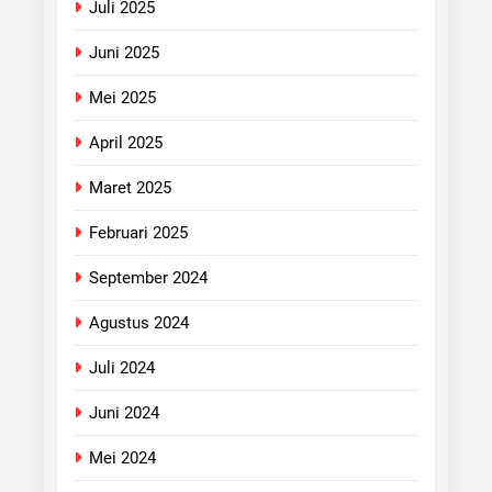
Juli 2025
Juni 2025
Mei 2025
April 2025
Maret 2025
Februari 2025
September 2024
Agustus 2024
Juli 2024
Juni 2024
Mei 2024