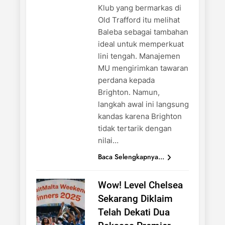
Klub yang bermarkas di
Old Trafford itu melihat
Baleba sebagai tambahan
ideal untuk memperkuat
lini tengah. Manajemen
MU mengirimkan tawaran
perdana kepada
Brighton. Namun,
langkah awal ini langsung
kandas karena Brighton
tidak tertarik dengan
nilai…
Baca Selengkapnya...
Wow! Level Chelsea
Sekarang Diklaim
Telah Dekati Dua