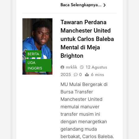
Baca Selengkapnya...
Tawaran Perdana
Manchester United
untuk Carlos Baleba
Mental di Meja
BERITA
Brighton
LIGA
mrklik
12 Agustus
INGGRIS
2025
0
6 mins
MU Mulai Bergerak di
Bursa Transfer
Manchester United
memulai manuver
transfer musim ini
dengan menargetkan
gelandang muda
berbakat, Carlos Baleba.