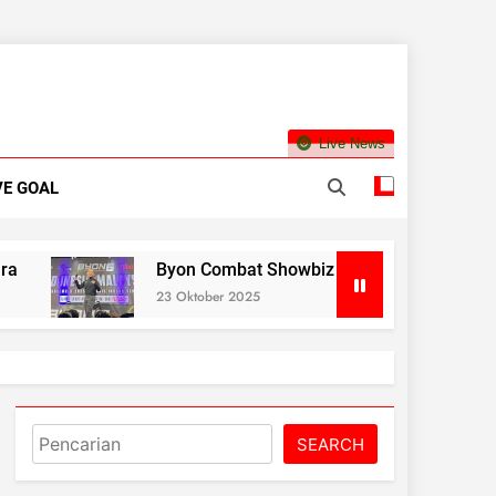
Live News
ta Bola Hari Ini,
Bola Hari Ini, Liga Bola, Bola Live Skor , Klasemen
VE GOAL
yol, Liga Belanda, Liga Perancis, Liga Italia, Liga
a, Skor Live Bola
e Dengan Livescore.
a Bola
Byon Combat Showbiz Vol.6: Indonesia vs Malaysia Me
23 Oktober 2025
Cari
SEARCH