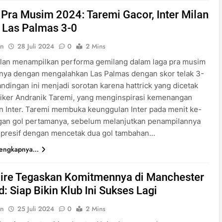
 Pra Musim 2024: Taremi Gacor, Inter Milan
 Las Palmas 3-0
On
28 Juli 2024
0
2 Mins
ilan menampilkan performa gemilang dalam laga pra musim
nya dengan mengalahkan Las Palmas dengan skor telak 3-
andingan ini menjadi sorotan karena hattrick yang dicetak
riker Andranik Taremi, yang menginspirasi kemenangan
 Inter. Taremi membuka keunggulan Inter pada menit ke-
gan gol pertamanya, sebelum melanjutkan penampilannya
mpresif dengan mencetak dua gol tambahan…
engkapnya...
ire Tegaskan Komitmennya di Manchester
d: Siap Bikin Klub Ini Sukses Lagi
On
25 Juli 2024
0
2 Mins