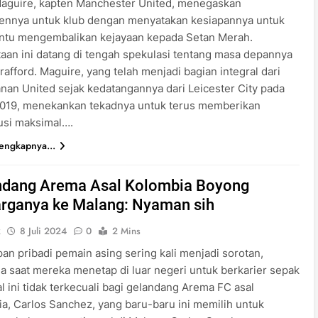
aguire, kapten Manchester United, menegaskan
ennya untuk klub dengan menyatakan kesiapannya untuk
tu mengembalikan kejayaan kepada Setan Merah.
aan ini datang di tengah spekulasi tentang masa depannya
Trafford. Maguire, yang telah menjadi bagian integral dari
nan United sejak kedatangannya dari Leicester City pada
2019, menekankan tekadnya untuk terus memberikan
usi maksimal….
engkapnya...
ndang Arema Asal Kolombia Boyong
rganya ke Malang: Nyaman sih
k
8 Juli 2024
0
2 Mins
an pribadi pemain asing sering kali menjadi sorotan,
a saat mereka menetap di luar negeri untuk berkarier sepak
al ini tidak terkecuali bagi gelandang Arema FC asal
a, Carlos Sanchez, yang baru-baru ini memilih untuk