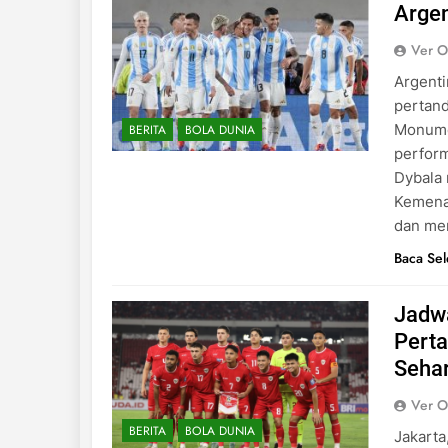
Argen
Ver 
Argenti
pertand
Monumen
BERITA
BOLA DUNIA
perform
Dybala 
Kemenan
dan mem
Baca Sel
Jadwa
Perta
Sehar
Ver 
BERITA
BOLA DUNIA
Jakarta