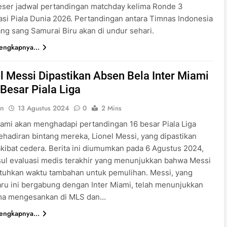
ser jadwal pertandingan matchday kelima Ronde 3
kasi Piala Dunia 2026. Pertandingan antara Timnas Indonesia
ng sang Samurai Biru akan di undur sehari.
engkapnya...
l Messi Dipastikan Absen Bela Inter Miami
 Besar Piala Liga
On
13 Agustus 2024
0
2 Mins
iami akan menghadapi pertandingan 16 besar Piala Liga
ehadiran bintang mereka, Lionel Messi, yang dipastikan
kibat cedera. Berita ini diumumkan pada 6 Agustus 2024,
l evaluasi medis terakhir yang menunjukkan bahwa Messi
uhkan waktu tambahan untuk pemulihan. Messi, yang
ru ini bergabung dengan Inter Miami, telah menunjukkan
ma mengesankan di MLS dan…
engkapnya...