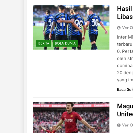
Hasil
Libas
Ver 
Inter M
BERITA
BOLA DUNIA
terbaru
0. Pert
oleh st
dominan
20 den
yang i
Baca Sel
Magu
Unite
Ver 