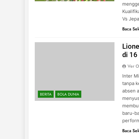
mengge
Kualifi
Vs Jepa
Baca Sel
Lione
di 16
Ver 
Inter M
tanpa k
absen a
BERITA
BOLA DUNIA
menyusu
membut
baru-ba
perfor
Baca Sel