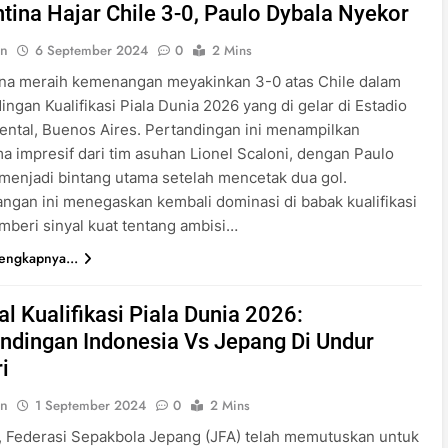
tina Hajar Chile 3-0, Paulo Dybala Nyekor
On
6 September 2024
0
2 Mins
na meraih kemenangan meyakinkan 3-0 atas Chile dalam
ingan Kualifikasi Piala Dunia 2026 yang di gelar di Estadio
tal, Buenos Aires. Pertandingan ini menampilkan
a impresif dari tim asuhan Lionel Scaloni, dengan Paulo
menjadi bintang utama setelah mencetak dua gol.
gan ini menegaskan kembali dominasi di babak kualifikasi
beri sinyal kuat tentang ambisi…
engkapnya...
l Kualifikasi Piala Dunia 2026:
ndingan Indonesia Vs Jepang Di Undur
i
On
1 September 2024
0
2 Mins
, Federasi Sepakbola Jepang (JFA) telah memutuskan untuk