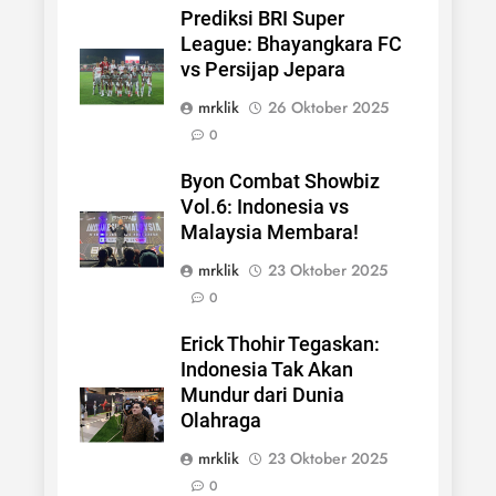
Prediksi BRI Super
League: Bhayangkara FC
vs Persijap Jepara
mrklik
26 Oktober 2025
0
Byon Combat Showbiz
Vol.6: Indonesia vs
Malaysia Membara!
mrklik
23 Oktober 2025
0
Erick Thohir Tegaskan:
Indonesia Tak Akan
Mundur dari Dunia
Olahraga
mrklik
23 Oktober 2025
0