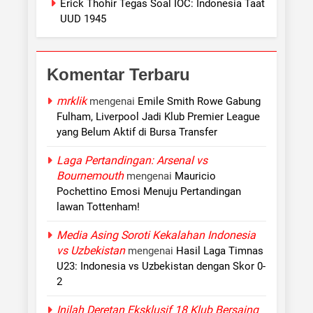
Erick Thohir Tegas Soal IOC: Indonesia Taat
UUD 1945
Komentar Terbaru
mrklik
mengenai
Emile Smith Rowe Gabung
Fulham, Liverpool Jadi Klub Premier League
yang Belum Aktif di Bursa Transfer
Laga Pertandingan: Arsenal vs
Bournemouth
mengenai
Mauricio
Pochettino Emosi Menuju Pertandingan
lawan Tottenham!
Media Asing Soroti Kekalahan Indonesia
vs Uzbekistan
mengenai
Hasil Laga Timnas
U23: Indonesia vs Uzbekistan dengan Skor 0-
2
Inilah Deretan Eksklusif 18 Klub Bersaing