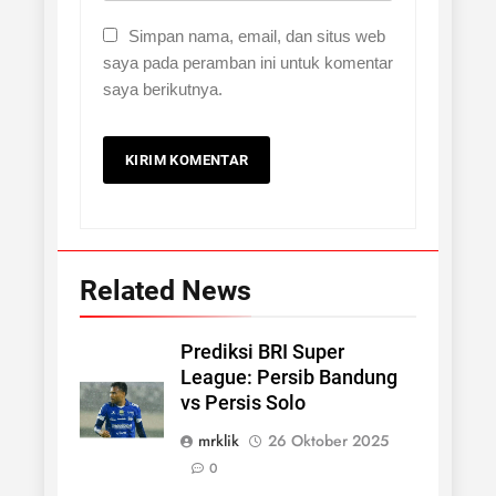
Simpan nama, email, dan situs web
saya pada peramban ini untuk komentar
saya berikutnya.
Related News
Prediksi BRI Super
League: Persib Bandung
vs Persis Solo
mrklik
26 Oktober 2025
0