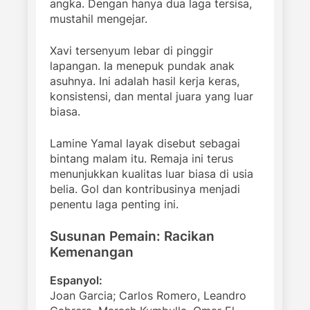
angka. Dengan hanya dua laga tersisa,
mustahil mengejar.
Xavi tersenyum lebar di pinggir
lapangan. Ia menepuk pundak anak
asuhnya. Ini adalah hasil kerja keras,
konsistensi, dan mental juara yang luar
biasa.
Lamine Yamal layak disebut sebagai
bintang malam itu. Remaja ini terus
menunjukkan kualitas luar biasa di usia
belia. Gol dan kontribusinya menjadi
penentu laga penting ini.
Susunan Pemain: Racikan
Kemenangan
Espanyol:
Joan Garcia; Carlos Romero, Leandro