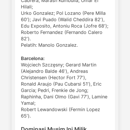
Cabrera, Marash Kumbulla, Omar El
Hilali;
Urko Gonzalez; Pol Lozano (Pere Milla
60′); Javi Puado (Walid Cheddira 82′),
Edu Exposito, Antoniu Roca (Jofre 68′);
Roberto Fernandez (Fernando Calero
82′).
Pelatih: Manolo Gonzalez.
Barcelona:
Wojciech Szczęsny; Gerard Martin
(Alejandro Balde 46′), Andreas
Christensen (Hector Fort 77′),
Ronald Araujo (Pau Cubarsi 51′), Eric
Garcia; Pedri, Frenkie de Jong;
Raphinha, Dani Olmo (Gavi 77′), Lamine
Yamal;
Robert Lewandowski (Fermin Lopez
65′).
Dominasi Musim Ini Milik