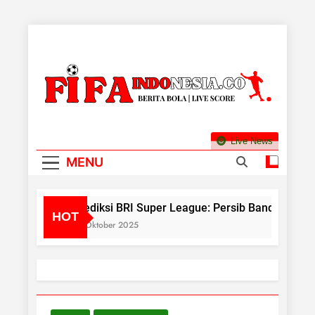
Skip
to
content
FifaIndonesia.co –
Berita Bola Hari Ini Lengkap Dengan Jadwal
Live News
Berita Bola Hari
Pertandingan Bola Live Skor Bola Hari Ini, Liga
MENU
Bola, Bola Live Skor , Klasemen Bola, Liga
Ini, Jadwal
Indonesia, Liga Champion, Liga Inggris, Liga
Arab, Liga Spanyol, Liga Belanda, Liga Perancis,
Pertandingan
Prediksi BRI Super League: Persib Bandung vs Per
HOT
Liga Italia, Liga Jerman, Berita Liga Sepakbola
26 Oktober 2025
Bola, Skor Live
Terupdate Dengan Livescore.
Bola Hari Ini, Liga
Bola