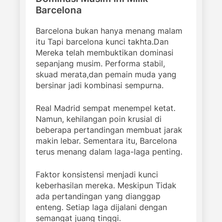
Barcelona
Barcelona bukan hanya menang malam
itu Tapi barcelona kunci takhta.Dan
Mereka telah membuktikan dominasi
sepanjang musim. Performa stabil,
skuad merata,dan pemain muda yang
bersinar jadi kombinasi sempurna.
Real Madrid sempat menempel ketat.
Namun, kehilangan poin krusial di
beberapa pertandingan membuat jarak
makin lebar. Sementara itu, Barcelona
terus menang dalam laga-laga penting.
Faktor konsistensi menjadi kunci
keberhasilan mereka. Meskipun Tidak
ada pertandingan yang dianggap
enteng. Setiap laga dijalani dengan
semangat juang tinggi.