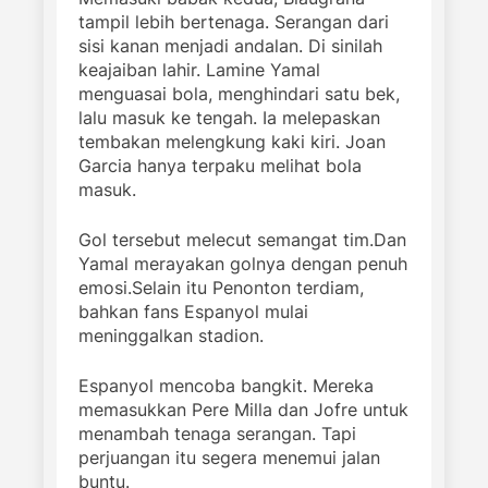
tampil lebih bertenaga. Serangan dari
sisi kanan menjadi andalan. Di sinilah
keajaiban lahir. Lamine Yamal
menguasai bola, menghindari satu bek,
lalu masuk ke tengah. Ia melepaskan
tembakan melengkung kaki kiri. Joan
Garcia hanya terpaku melihat bola
masuk.
Gol tersebut melecut semangat tim.Dan
Yamal merayakan golnya dengan penuh
emosi.Selain itu Penonton terdiam,
bahkan fans Espanyol mulai
meninggalkan stadion.
Espanyol mencoba bangkit. Mereka
memasukkan Pere Milla dan Jofre untuk
menambah tenaga serangan. Tapi
perjuangan itu segera menemui jalan
buntu.