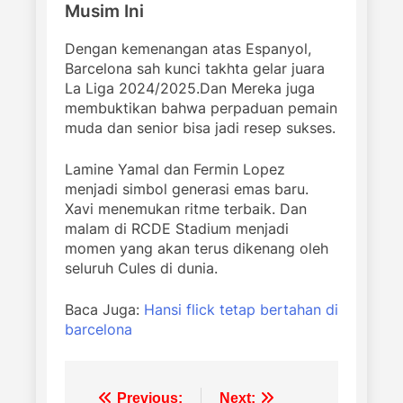
Musim Ini
Dengan kemenangan atas Espanyol,
Barcelona sah kunci takhta gelar juara
La Liga 2024/2025.Dan Mereka juga
membuktikan bahwa perpaduan pemain
muda dan senior bisa jadi resep sukses.
Lamine Yamal dan Fermin Lopez
menjadi simbol generasi emas baru.
Xavi menemukan ritme terbaik. Dan
malam di RCDE Stadium menjadi
momen yang akan terus dikenang oleh
seluruh Cules di dunia.
Baca Juga:
Hansi flick tetap bertahan di
barcelona
Navigasi
Previous:
Next: