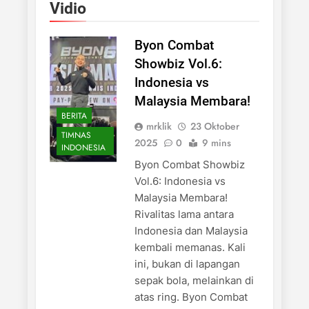
Vidio
Byon Combat
Showbiz Vol.6:
Indonesia vs
Malaysia Membara!
BERITA
mrklik
23 Oktober
TIMNAS
2025
0
9 mins
INDONESIA
Byon Combat Showbiz
Vol.6: Indonesia vs
Malaysia Membara!
Rivalitas lama antara
Indonesia dan Malaysia
kembali memanas. Kali
ini, bukan di lapangan
sepak bola, melainkan di
atas ring. Byon Combat