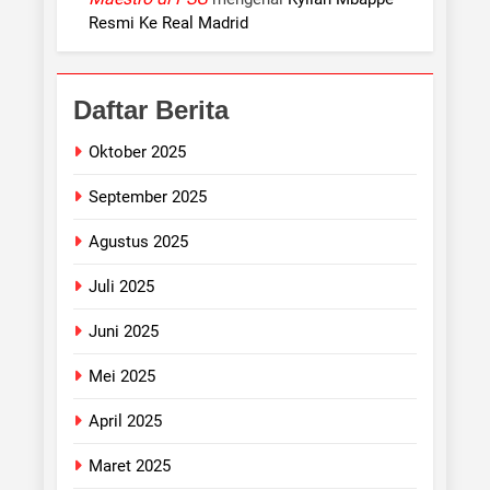
Resmi Ke Real Madrid
Daftar Berita
Oktober 2025
September 2025
Agustus 2025
Juli 2025
Juni 2025
Mei 2025
April 2025
Maret 2025