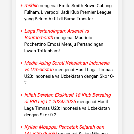
mrklik
mengenai
Emile Smith Rowe Gabung
Fulham, Liverpool Jadi Klub Premier League
yang Belum Aktif di Bursa Transfer
Laga Pertandingan: Arsenal vs
Bournemouth
mengenai
Mauricio
Pochettino Emosi Menuju Pertandingan
lawan Tottenham!
Media Asing Soroti Kekalahan Indonesia
vs Uzbekistan
mengenai
Hasil Laga Timnas
U23: Indonesia vs Uzbekistan dengan Skor 0-
2
Inilah Deretan Eksklusif 18 Klub Bersaing
di BRI Liga 1 2024/2025
mengenai
Hasil
Laga Timnas U23: Indonesia vs Uzbekistan
dengan Skor 0-2
Kylian Mbappe: Pencetak Sejarah dan
Maestro di PSG
mengenai
Kylian Mbappe