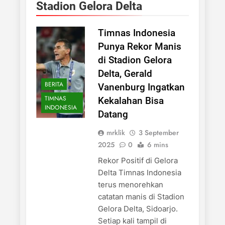
Stadion Gelora Delta
Timnas Indonesia
Punya Rekor Manis
di Stadion Gelora
Delta, Gerald
BERITA
Vanenburg Ingatkan
TIMNAS
Kekalahan Bisa
INDONESIA
Datang
mrklik
3 September
2025
0
6 mins
Rekor Positif di Gelora
Delta Timnas Indonesia
terus menorehkan
catatan manis di Stadion
Gelora Delta, Sidoarjo.
Setiap kali tampil di