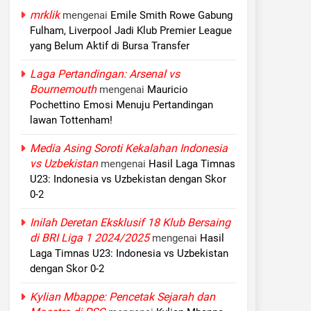
mrklik
mengenai
Emile Smith Rowe Gabung
Fulham, Liverpool Jadi Klub Premier League
yang Belum Aktif di Bursa Transfer
Laga Pertandingan: Arsenal vs
Bournemouth
mengenai
Mauricio
Pochettino Emosi Menuju Pertandingan
lawan Tottenham!
Media Asing Soroti Kekalahan Indonesia
vs Uzbekistan
mengenai
Hasil Laga Timnas
U23: Indonesia vs Uzbekistan dengan Skor
0-2
Inilah Deretan Eksklusif 18 Klub Bersaing
di BRI Liga 1 2024/2025
mengenai
Hasil
Laga Timnas U23: Indonesia vs Uzbekistan
dengan Skor 0-2
Kylian Mbappe: Pencetak Sejarah dan