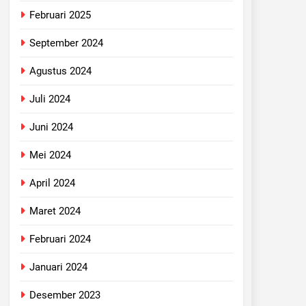
Februari 2025
September 2024
Agustus 2024
Juli 2024
Juni 2024
Mei 2024
April 2024
Maret 2024
Februari 2024
Januari 2024
Desember 2023