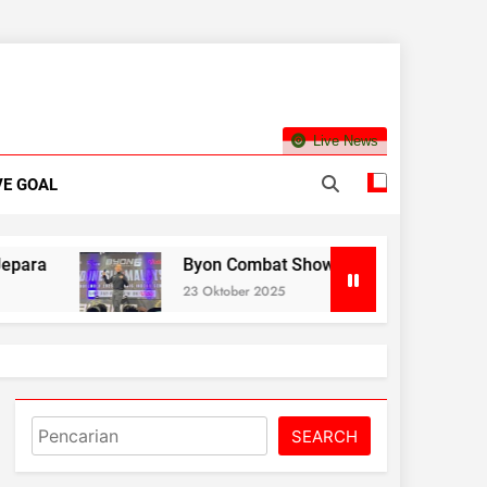
Live News
ta Bola Hari Ini,
Bola Hari Ini, Liga Bola, Bola Live Skor , Klasemen
VE GOAL
yol, Liga Belanda, Liga Perancis, Liga Italia, Liga
a, Skor Live Bola
e Dengan Livescore.
a Bola
Byon Combat Showbiz Vol.6: Indonesia vs M
23 Oktober 2025
Cari
SEARCH