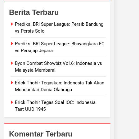
Berita Terbaru
Prediksi BRI Super League: Persib Bandung
vs Persis Solo
Prediksi BRI Super League: Bhayangkara FC
vs Persijap Jepara
Byon Combat Showbiz Vol.6: Indonesia vs
Malaysia Membara!
Erick Thohir Tegaskan: Indonesia Tak Akan
Mundur dari Dunia Olahraga
Erick Thohir Tegas Soal IOC: Indonesia
Taat UUD 1945
Komentar Terbaru