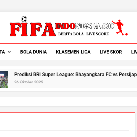
FifaIndonesia.co – Beri
ola Hari Ini Lengkap Dengan Jadwal Pertandingan Bola Live Skor 
TA
BOLA DUNIA
KLASEMEN LIGA
LIVE SKOR
LI
Liga Indonesia, Liga Champion, Liga Inggris, Liga Arab, Liga Span
dwal Pertandingan Bol
Jerman, Berita Liga Sepakbola Terupdat
Hari Ini, Lig
Prediksi BRI Super League: Bhayangkara FC vs Persijap Jepar
26 Oktober 2025