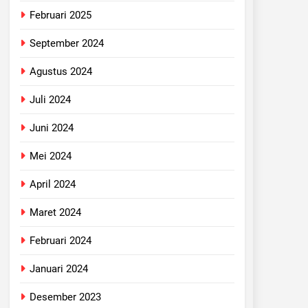
Februari 2025
September 2024
Agustus 2024
Juli 2024
Juni 2024
Mei 2024
April 2024
Maret 2024
Februari 2024
Januari 2024
Desember 2023