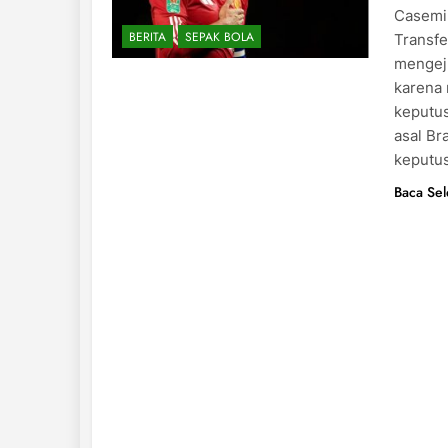
Casemir
BERITA
SEPAK BOLA
Transfe
mengeju
karena 
keputus
asal Br
keputus
Baca Sel