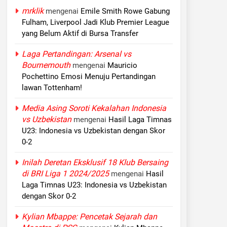
mrklik
mengenai
Emile Smith Rowe Gabung
Fulham, Liverpool Jadi Klub Premier League
yang Belum Aktif di Bursa Transfer
Laga Pertandingan: Arsenal vs
Bournemouth
mengenai
Mauricio
Pochettino Emosi Menuju Pertandingan
lawan Tottenham!
Media Asing Soroti Kekalahan Indonesia
vs Uzbekistan
mengenai
Hasil Laga Timnas
U23: Indonesia vs Uzbekistan dengan Skor
0-2
Inilah Deretan Eksklusif 18 Klub Bersaing
di BRI Liga 1 2024/2025
mengenai
Hasil
Laga Timnas U23: Indonesia vs Uzbekistan
dengan Skor 0-2
Kylian Mbappe: Pencetak Sejarah dan